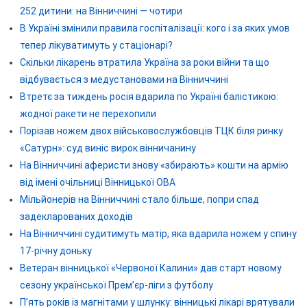
252 дитини: на Вінниччині — чотири
В Україні змінили правила госпіталізації: кого і за яких умов
тепер лікуватимуть у стаціонарі?
Скільки лікарень втратила Україна за роки війни та що
відбувається з медустановами на Вінниччині
Втретє за тиждень росія вдарила по Україні балістикою:
жодної ракети не перехопили
Порізав ножем двох військовослужбовців ТЦК біля ринку
«Сатурн»: суд виніс вирок вінничанину
На Вінниччині аферисти знову «збирають» кошти на армію
від імені очільниці Вінницької ОВА
Мільйонерів на Вінниччині стало більше, попри спад
задекларованих доходів
На Вінниччині судитимуть матір, яка вдарила ножем у спину
17-річну доньку
Ветеран вінницької «Червоної Калини» дав старт новому
сезону української Прем’єр-ліги з футболу
П’ять років із магнітами у шлунку: вінницькі лікарі врятували