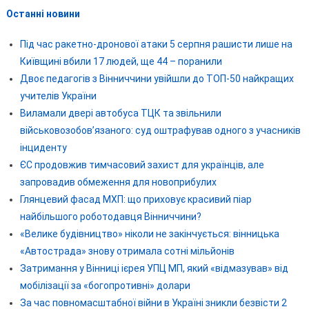
Останні новини
Під час ракетно-дронової атаки 5 серпня рашисти лише на
Київщині вбили 17 людей, ще 44 – поранили
Двоє педагогів з Вінниччини увійшли до ТОП-50 найкращих
учителів України
Виламали двері автобуса ТЦК та звільнили
військовозобов’язаного: суд оштрафував одного з учасників
інциденту
ЄС продовжив тимчасовий захист для українців, але
запровадив обмеження для новоприбулих
Глянцевий фасад МХП: що приховує красивий піар
найбільшого роботодавця Вінниччини?
«Велике будівництво» ніколи не закінчується: вінницька
«Автострада» знову отримала сотні мільйонів
Затримання у Вінниці ієрея УПЦ МП, який «відмазував» від
мобілізації за «богопротивні» долари
За час повномасштабної війни в Україні зникли безвісти 2