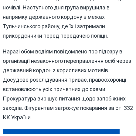
ночівлі. Наступного дня група вирушила в
напрямку державного кордону в межах
Тульчинського району, де їх і затримали
прикордонники перед передачею поліції.
Наразі обом водіям повідомлено про підозру в
організації незаконного переправлення осіб через
державний кордон з корисливих мотивів.
Досудове розслідування триває, правоохоронці
встановлюють усіх причетних до схеми.
Прокуратура вирішує питання щодо запобіжних
заходів. Фігурантам загрожує покарання за ст. 332
КК України.
Петро Порошенко відкрив у Городківці вулицю імені свого
Навігація