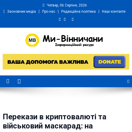
Skip
Четвер, 06 Серпня, 2026
to
Засновник медіа
Про нас
Редакційна політика
Наші контакти
content
Ми Вінничани
Незалежний інформаційний портал Вінничини
Перекази в криптовалюті та
військовий маскарад: на