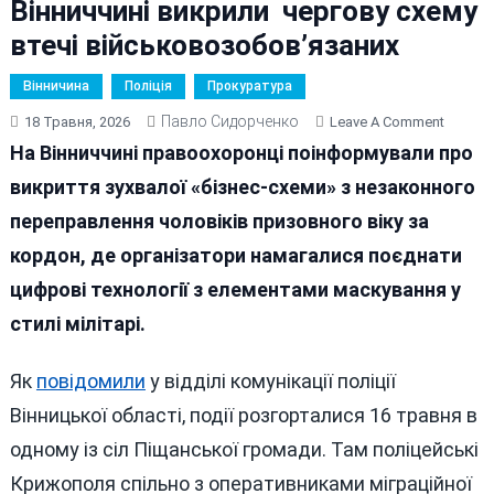
Вінниччині викрили чергову схему
втечі військовозобов’язаних
Вінничина
Поліція
Прокуратура
Павло Сидорченко
On
18 Травня, 2026
Leave A Comment
Перека
На Вінниччині правоохоронці поінформували про
В
викриття зухвалої «бізнес-схеми» з незаконного
Крипто
переправлення чоловіків призовного віку за
Та
Військ
кордон, де організатори намагалися поєднати
Маскар
цифрові технології з елементами маскування у
На
стилі мілітарі.
Вінничч
Викрил
Черго
Як
повідомили
у відділі комунікації поліції
Схему
Вінницької області, події розгорталися 16 травня в
Втечі
одному із сіл Піщанської громади. Там поліцейські
Військ
Крижополя спільно з оперативниками міграційної