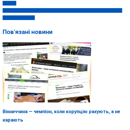
батька
записів
На Вінниччині фіксують суттєве зниження захворюваності на
ГРВІ та COVID-19
Пов'язані новини
Вінниччина — чемпіон, коли корупцію рахують, а не
карають