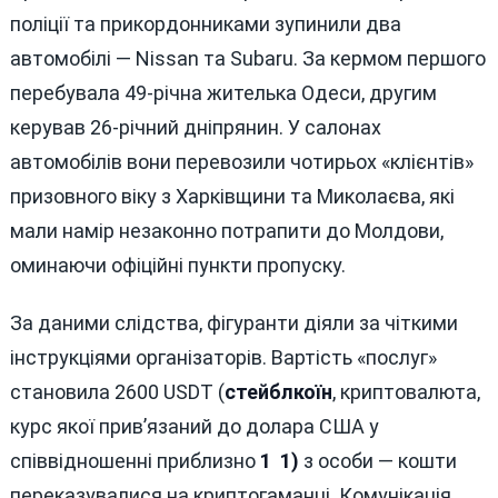
поліції та прикордонниками зупинили два
автомобілі — Nissan та Subaru. За кермом першого
перебувала 49-річна жителька Одеси, другим
керував 26-річний дніпрянин. У салонах
автомобілів вони перевозили чотирьох «клієнтів»
призовного віку з Харківщини та Миколаєва, які
мали намір незаконно потрапити до Молдови,
оминаючи офіційні пункти пропуску.
За даними слідства, фігуранти діяли за чіткими
інструкціями організаторів. Вартість «послуг»
становила 2600 USDT (
стейблкоїн
, криптовалюта,
курс якої прив’язаний до долара США у
співвідношенні приблизно
1 1)
з особи — кошти
переказувалися на криптогаманці. Комунікація