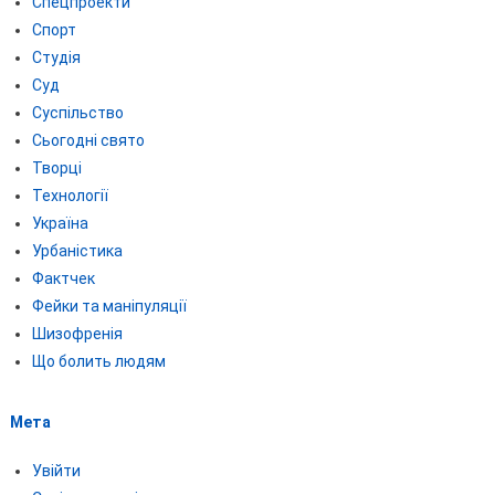
Спецпроекти
Спорт
Студія
Суд
Суспільство
Сьогодні свято
Творці
Технології
Україна
Урбаністика
Фактчек
Фейки та маніпуляції
Шизофренія
Що болить людям
Мета
Увійти