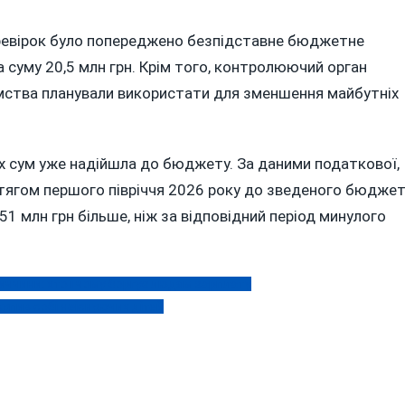
еревірок було попереджено безпідставне бюджетне
 суму 20,5 млн грн. Крім того, контролюючий орган
ємства планували використати для зменшення майбутніх
х сум уже надійшла до бюджету. За даними податкової,
отягом першого півріччя 2026 року до зведеного бюдже
51 млн грн більше, ніж за відповідний період минулого
иччини: хто і чому боргує людям зарплату
купив собі неіснуючих дітей