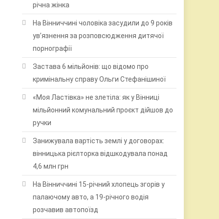
річна жінка
На Вінниччині чоловіка засудили до 9 років
ув’язнення за розповсюдження дитячої
порнографії
Застава 6 мільйонів: що відомо про
кримінальну справу Ольги Стефанішиної
«Моя Ластівка» не злетіла: як у Вінниці
мільйонний комунальний проєкт дійшов до
ручки
Занижувала вартість землі у договорах:
вінницька рієлторка відшкодувала понад
4,6 млн грн
На Вінниччині 15-річний хлопець згорів у
палаючому авто, а 19-річного водія
розчавив автопоїзд