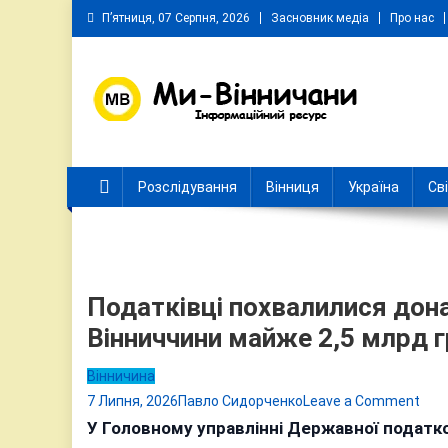
Skip
П’ятниця, 07 Серпня, 2026
Засновник медіа
Про нас
to
content
Ми Вінничани
Незалежний інформаційний портал Вінничини
Розслідування
Вінниця
Україна
Св
Податківці похвалилися до
Вінниччини майже 2,5 млрд г
Вінничина
on
7 Липня, 2026
Павло Сидорченко
Leave a Comment
Пода
У Головному управлінні Державної податко