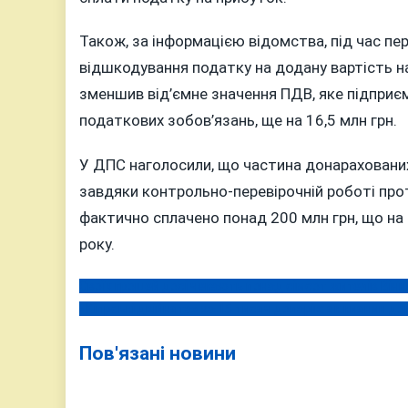
Також, за інформацією відомства, під час п
відшкодування податку на додану вартість на
зменшив від’ємне значення ПДВ, яке підпри
податкових зобов’язань, ще на 16,5 млн грн.
У ДПС наголосили, що частина донараховани
завдяки контрольно-перевірочній роботі пр
фактично сплачено понад 200 млн грн, що на 
року.
Своїх грошей досі чекають понад сімсот жителів Вінн
Навігація
«Кіпрські двійнята» за 15 тисяч доларів: як киянин до
записів
Пов'язані новини