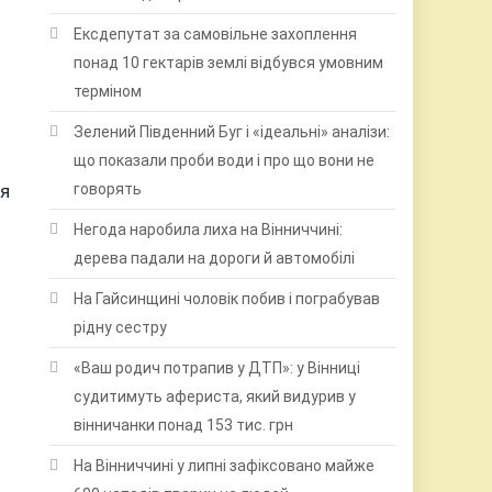
Ексдепутат за самовільне захоплення
понад 10 гектарів землі відбувся умовним
терміном
Зелений Південний Буг і «ідеальні» аналізи:
що показали проби води і про що вони не
ня
говорять
Негода наробила лиха на Вінниччині:
дерева падали на дороги й автомобілі
На Гайсинщині чоловік побив і пограбував
рідну сестру
«Ваш родич потрапив у ДТП»: у Вінниці
судитимуть афериста, який видурив у
вінничанки понад 153 тис. грн
о
На Вінниччині у липні зафіксовано майже