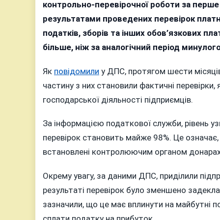
пох
контрольно-перевірочної роботи за перше 
дон
результатами проведених перевірок платн
під
податків, зборів та інших обов’язкових пла
Він
більше, ніж за аналогічний період минулого
май
2,5
Як
повідомили
у ДПС, протягом шести місяців
млр
частину з них становили фактичні перевірки
грн
господарської діяльності підприємців.
под
За інформацією податкової служби, рівень у
перевірок становить майже 98%. Це означає,
встановлені контролюючим органом донарах
Окрему увагу, за даними ДПС, приділили підп
результаті перевірок було зменшено задеклар
зазначили, що це має вплинути на майбутні 
сплати податку на прибуток.