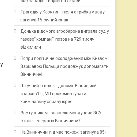
600 нападів тварин на людей
Трагедія у Козятині: після стрибка у воду
загинув 15-річний юнак
Донька відомого агробарона виграла суд у
газової компанії: позов на 729 тисяч
відхилили
Попри політичне охолодження між Києвом і
ту
Варшавою Польща продовжує допомагати
Вінниччині
Штучний інтелект допоміг Вінницькій
єпархії УПЦ МП прокоментувати
кримінальну справу ієрея
Заступником головнокомандувача ЗСУ
стане генерал із Вінниччини?
На Вінниччині під час пожежі загинула 85-