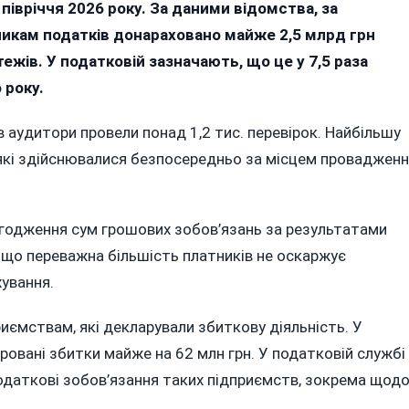
валилися
півріччя 2026 року. За даними відомства, за
арахуванням
икам податків донараховано майже 2,5 млрд грн
приємствам
тежів. У податковій зазначають, що це у 7,5 раза
ниччини
 року.
же
 аудитори провели понад 1,2 тис. перевірок. Найбільшу
д
, які здійснювалися безпосередньо за місцем проваджен
атків
згодження сум грошових зобов’язань за результатами
 що переважна більшість платників не оскаржує
ування.
риємствам, які декларували збиткову діяльність. У
овані збитки майже на 62 млн грн. У податковій службі
податкові зобов’язання таких підприємств, зокрема щод