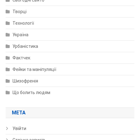
Сьогодні свято
Творці
Технології
Україна
Урбаністика
Фактчек
Фейки та маніпуляції
Шизофренія
Що болить людям
МЕТА
Увійти