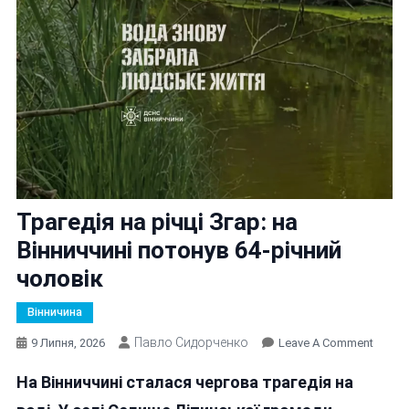
Трагедія на річці Згар: на
Вінниччині потонув 64-річний
чоловік
Вінничина
Павло Сидорченко
On
9 Липня, 2026
Leave A Comment
Трагед
На Вінниччині сталася чергова трагедія на
На
Річці