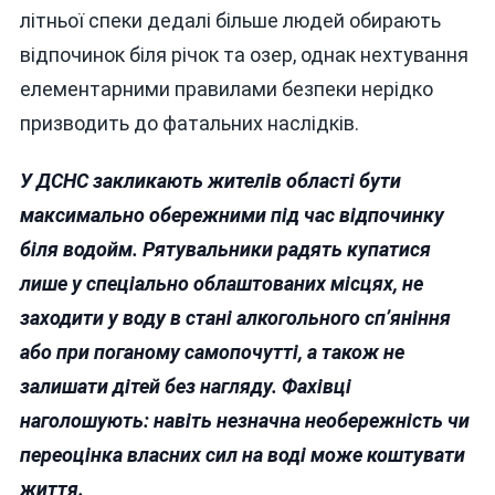
літньої спеки дедалі більше людей обирають
відпочинок біля річок та озер, однак нехтування
елементарними правилами безпеки нерідко
призводить до фатальних наслідків.
У ДСНС закликають жителів області бути
максимально обережними під час відпочинку
біля водойм. Рятувальники радять купатися
лише у спеціально облаштованих місцях, не
заходити у воду в стані алкогольного сп’яніння
або при поганому самопочутті, а також не
залишати дітей без нагляду. Фахівці
наголошують: навіть незначна необережність чи
переоцінка власних сил на воді може коштувати
життя.