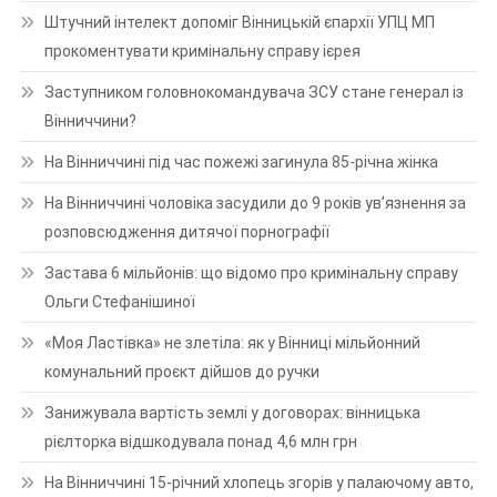
Штучний інтелект допоміг Вінницькій єпархії УПЦ МП
прокоментувати кримінальну справу ієрея
Заступником головнокомандувача ЗСУ стане генерал із
Вінниччини?
На Вінниччині під час пожежі загинула 85-річна жінка
На Вінниччині чоловіка засудили до 9 років ув’язнення за
розповсюдження дитячої порнографії
Застава 6 мільйонів: що відомо про кримінальну справу
Ольги Стефанішиної
«Моя Ластівка» не злетіла: як у Вінниці мільйонний
комунальний проєкт дійшов до ручки
Занижувала вартість землі у договорах: вінницька
рієлторка відшкодувала понад 4,6 млн грн
На Вінниччині 15-річний хлопець згорів у палаючому авто,