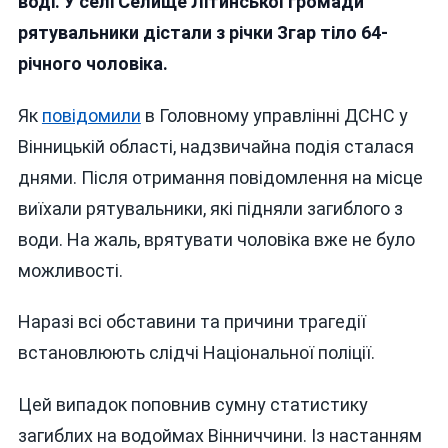
воді. У селі Селище Літинської громади
Згар:
рятувальники дістали з річки Згар тіло 64-
На
річного чоловіка.
Віннич
Потон
64-
Як
повідомили
в Головному управлінні ДСНС у
Річний
Вінницькій області, надзвичайна подія сталася
Чолов
днями. Після отримання повідомлення на місце
виїхали рятувальники, які підняли загиблого з
води. На жаль, врятувати чоловіка вже не було
можливості.
Наразі всі обставини та причини трагедії
встановлюють слідчі Національної поліції.
Цей випадок поповнив сумну статистику
загиблих на водоймах Вінниччини. Із настанням