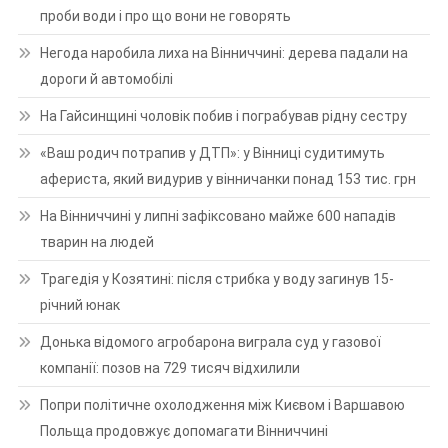
проби води і про що вони не говорять
Негода наробила лиха на Вінниччині: дерева падали на
дороги й автомобілі
На Гайсинщині чоловік побив і пограбував рідну сестру
«Ваш родич потрапив у ДТП»: у Вінниці судитимуть
афериста, який видурив у вінничанки понад 153 тис. грн
На Вінниччині у липні зафіксовано майже 600 нападів
тварин на людей
Трагедія у Козятині: після стрибка у воду загинув 15-
річний юнак
Донька відомого агробарона виграла суд у газової
компанії: позов на 729 тисяч відхилили
Попри політичне охолодження між Києвом і Варшавою
Польща продовжує допомагати Вінниччині