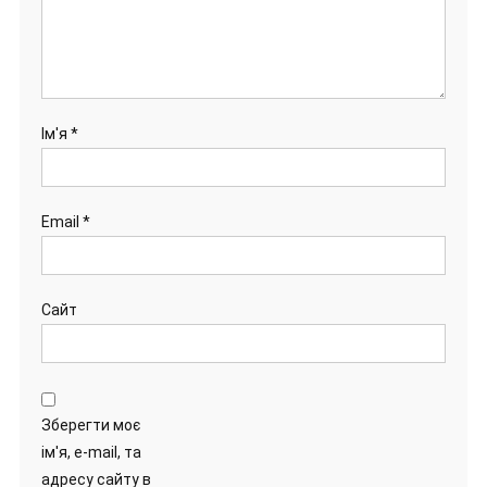
Ім'я
*
Email
*
Сайт
Зберегти моє
ім'я, e-mail, та
адресу сайту в