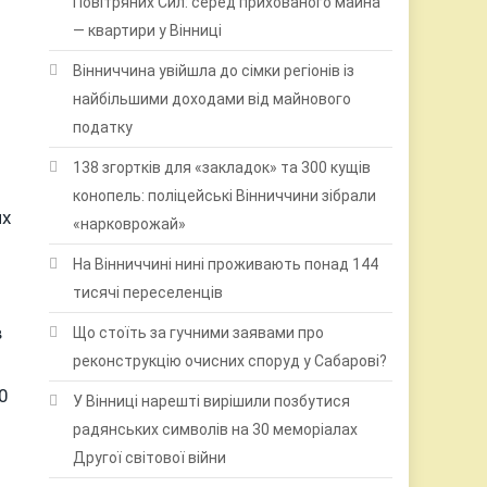
Повітряних Сил: серед прихованого майна
— квартири у Вінниці
Вінниччина увійшла до сімки регіонів із
найбільшими доходами від майнового
податку
138 згортків для «закладок» та 300 кущів
конопель: поліцейські Вінниччини зібрали
их
«нарковрожай»
На Вінниччині нині проживають понад 144
тисячі переселенців
в
Що стоїть за гучними заявами про
реконструкцію очисних споруд у Сабарові?
0
У Вінниці нарешті вирішили позбутися
радянських символів на 30 меморіалах
Другої світової війни