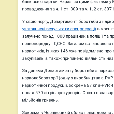
банківські картки. Наразі за цими фактами у 
провадження за ч. 1 ст. 309 та ч. 1, 2 ст. 30
У свою чергу, Департамент боротьби з нарко
узагальнені результати спецоперації
в масшта
залучено понад 1000 працівників поліції та 
правопорядку і ДСНС. Загалом встановлено п
наркотиків, із яких 146 уже повідомлено про 
закупівель, а також припинено діяльність низ
За даними Департаменту боротьби з наркозло
нарколабораторії (одну з виробництва a-PVP 
наркотичної продукції, зокрема 67 кг a-PVP, 4 
понад 570 літрів прекурсорів. Орієнтовна ва
мільйонів гривень.
Зокрема, у Чернівецькій області ліквідовано 