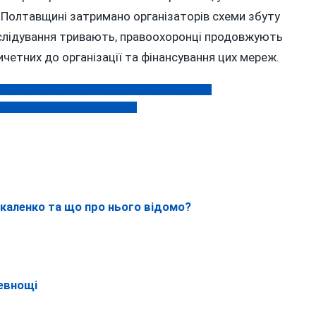
 Полтавщині затримано організаторів схеми збуту
зслідування тривають, правоохоронці продовжують
ичетних до організації та фінансування цих мереж.
ом» за ремонт «на папері» ФАПу у селі Дранка
 злочин російських окупантів
Ткаленко та що про нього відомо?
ревнощі