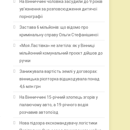
На Вінниччині чоловіка засудили до 9 років
ув’язнення за розповсюдження дитячої
порнографії
в
Застава 6 мільйонів: що відомо про
кримінальну справу Ольги Стефанішиної
«Моя Ластівка» не злетіла: як у Вінниці
мільйонний комунальний проєкт дійшов до
ручки
Занижувала вартість землі у договорах:
вінницька рієлторка відшкодувала понад
4,6 млн грн
На Вінниччині 15-річний хлопець згорів у
палаючому авто, а 19-річного водія
розчавив автопоїзд
а
Нова підозра екскомандувачу логістики