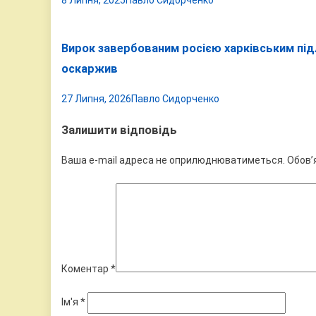
Вирок завербованим росією харківським підлі
оскаржив
27 Липня, 2026
Павло Сидорченко
Залишити відповідь
Ваша e-mail адреса не оприлюднюватиметься.
Обов’
Коментар
*
Ім'я
*