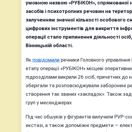
В
умовною назвою «РУБІКОН», спрямованої н
пі
засобів і психотропних речовин на терито
ч
залученням значної кількості особового ск
с
цифрових інструментів для викриття інфр
«
операції стало припинення діяльності осіб
в
Вінницькій області.
2
у
Як
повідомили
речники Головного управління Н
н
етапу операції «РУБІКОН» місцеві оперативн
підрозділами викрили 26 осіб, причетних до 
зберігали та розповсюджували заборонені ре
створення так званих «закладок». Також зад
груп у месенджерах.
Під час обшуків у фігурантів вилучили PVP-со
екстазі, а також допоміжні предмети — електр