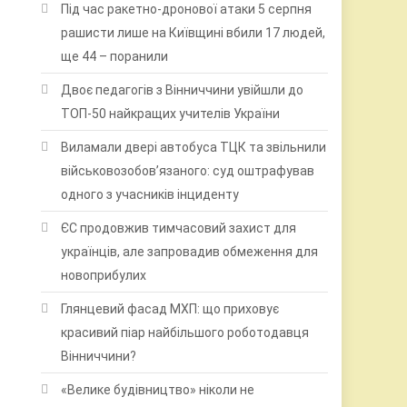
Під час ракетно-дронової атаки 5 серпня
рашисти лише на Київщині вбили 17 людей,
ще 44 – поранили
Двоє педагогів з Вінниччини увійшли до
ТОП-50 найкращих учителів України
Виламали двері автобуса ТЦК та звільнили
військовозобов’язаного: суд оштрафував
одного з учасників інциденту
ЄС продовжив тимчасовий захист для
українців, але запровадив обмеження для
новоприбулих
Глянцевий фасад МХП: що приховує
красивий піар найбільшого роботодавця
Вінниччини?
«Велике будівництво» ніколи не