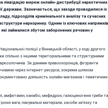
інниччині
а ліквідацію мереж онлайн-дистрибуції наркотичних
д
рії держави. Зазначається, що заходи проводилися із
ас
ладу, підрозділів кримінального аналізу та сучасних
пецоперації
аструктури наркоринку. Одним із ключових напрямкі
РУБІКОН»
, які займалися збутом заборонених речовин у
икрили
6
часників
аціональної поліції у Вінницькій області, у ході другого
аркомереж
ики спільно з іншими територіальними та структурними
наркозлочинів. За даними правоохоронців, фігуранти
човини через інтернет-ресурси, зокрема шляхом
окументовано діяльність онлайн-магазинів і тематичних
лі, амфетамін, канабіс, мефедрон, галюциногенні гриби т
онні ваги, пакувальні матеріали, засоби зв’язку та