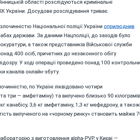
Вінницькій області розслідуються кримінальні
7 КК України. Досудове розслідування триває.
злочинністю Національної поліції України
оприлюднив
бах держави. За даними Нацполіції, до заходів було
прокуратури, а також представників Військової служби
онад 400 осіб, причетних до незаконного обігу
підозру. У ході операції проведено понад 100 контрольн
ки каналів онлайн-збуту.
чинністю, по Україні ліквідовано чотири
та три — амфетаміну) та вилучено близько 90 кілограмі
кг канабісу, 3,6 кг амфетаміну, 1,3 кг мефедрону, а також
ртість вилученого на «чорному ринку» становить майже 7
лабораторію з виготовлення alpha-PVP, у Києві —