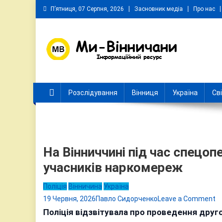
Skip
П’ятниця, 07 Серпня, 2026
Засновник медіа
Про нас
to
content
Ми Вінничани
Незалежний інформаційний портал Вінничини
Розслідування
Вінниця
Україна
Св
На Вінниччині під час спецо
учасників наркомереж
Поліція
Вінничина
Україна
o
19 Червня, 2026
Павло Сидорченко
Leave a Comment
Н
Поліція відзвітувала про проведення друго