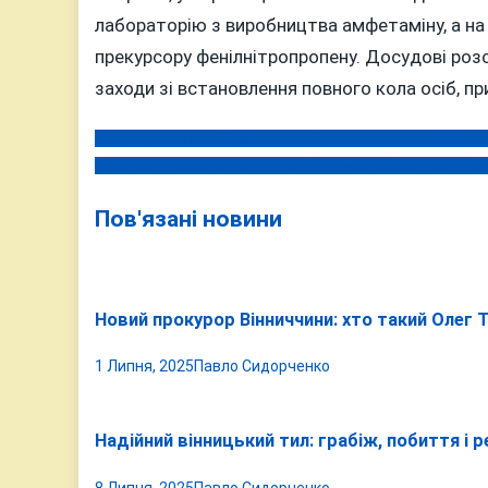
лабораторію з виробництва амфетаміну, а на
прекурсору фенілнітропропену. Досудові ро
заходи зі встановлення повного кола осіб, пр
Ексдепутат Партії регіонів відбувся «легким переляк
Навігація
Сексуальне насильство як зброя рф: зафіксовано 401
записів
Пов'язані новини
Новий прокурор Вінниччини: хто такий Олег 
1 Липня, 2025
Павло Сидорченко
Надійний вінницький тил: грабіж, побиття і 
8 Липня, 2025
Павло Сидорченко