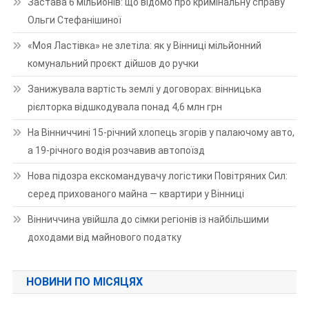
Застава 6 мільйонів: що відомо про кримінальну справу
Ольги Стефанішиної
«Моя Ластівка» не злетіла: як у Вінниці мільйонний
комунальний проєкт дійшов до ручки
Занижувала вартість землі у договорах: вінницька
рієлторка відшкодувала понад 4,6 млн грн
На Вінниччині 15-річний хлопець згорів у палаючому авто,
а 19-річного водія розчавив автопоїзд
Нова підозра екскомандувачу логістики Повітряних Сил:
серед прихованого майна — квартири у Вінниці
Вінниччина увійшла до сімки регіонів із найбільшими
доходами від майнового податку
НОВИНИ ПО МІСЯЦЯХ