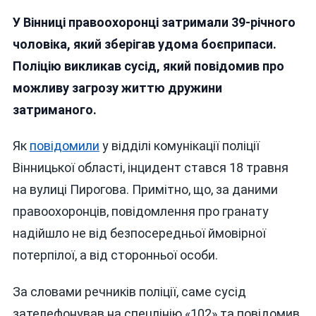
У
У Вінниці правоохоронці затримали 39-річного
Вінниці
Затримали
чоловіка, який зберігав удома боєприпаси.
Чоловіка
Поліцію викликав сусід, який повідомив про
Через
можливу загрозу життю дружини
Погрози
Дружині
затриманого.
Гранатою,
Але
Як
повідомили
у відділі комунікації поліції
До
Вінницької області, інцидент стався 18 травня
Поліції
Звернулася
на вулиці Пирогова. Примітно, що, за даними
Не
правоохоронців, повідомлення про гранату
Жінка,
надійшло не від безпосередньої ймовірної
А
Сусід
потерпілої, а від сторонньої особи.
За словами речників поліції, саме сусід
зателефонував на спецлінію «102» та повідомив,