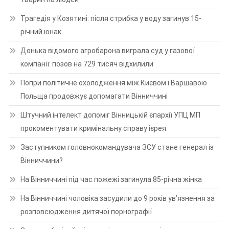
Трагедія у Козятині: після стрибка у воду загинув 15-
річний юнак
Донька відомого агробарона виграла суд у газової
компанії: позов на 729 тисяч відхилили
Попри політичне охолодження між Києвом і Варшавою
Польща продовжує допомагати Вінниччині
Штучний інтелект допоміг Вінницькій єпархії УПЦ МП
прокоментувати кримінальну справу ієрея
Заступником головнокомандувача ЗСУ стане генерал із
Вінниччини?
На Вінниччині під час пожежі загинула 85-річна жінка
На Вінниччині чоловіка засудили до 9 років ув’язнення за
розповсюдження дитячої порнографії