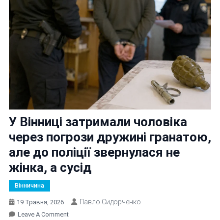
У Вінниці затримали чоловіка
через погрози дружині гранатою,
але до поліції звернулася не
жінка, а сусід
Вінничина
Павло Сидорченко
19 Травня, 2026
On
Leave A Comment