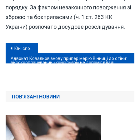
порядку. За фактом незаконного поводження зі
зброєю та боєприпасами (ч. 1 ст. 263 КК
України) розпочато досудове розслідування.
Навігація
Юні спортсмени Вінниччини здобули 45 медалей на чемпіонаті Європи з козацького двобою у Словенії
записів
Адвокат Ковальов знову припер мерію Вінниці до стіни:
високооплачуваний «консільєрі» не допоміг владі
ПОВ'ЯЗАНІ НОВИНИ