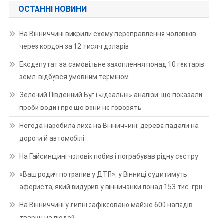
ОСТАННІ НОВИНИ
На Вінниччині викрили схему переправлення чоловіків
через кордон за 12 тисяч доларів
Ексдепутат за самовільне захоплення понад 10 гектарів
землі відбувся умовним терміном
Зелений Південний Буг і «ідеальні» аналізи: що показали
проби води і про що вони не говорять
Негода наробила лиха на Вінниччині: дерева падали на
дороги й автомобілі
На Гайсинщині чоловік побив і пограбував рідну сестру
«Ваш родич потрапив у ДТП»: у Вінниці судитимуть
афериста, який видурив у вінничанки понад 153 тис. грн
На Вінниччині у липні зафіксовано майже 600 нападів
тварин на людей