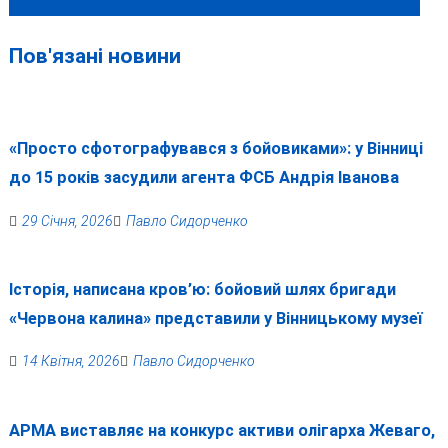
півмільйона, закопав викрадене — і так само швидко попався
Пов'язані новини
«Просто сфотографувався з бойовиками»: у Вінниці
до 15 років засудили агента ФСБ Андрія Іванова
29 Січня, 2026
Павло Сидорченко
Історія, написана кров’ю: бойовий шлях бригади
«Червона калина» представили у Вінницькому музеї
14 Квітня, 2026
Павло Сидорченко
АРМА виставляє на конкурс активи олігарха Жеваго,