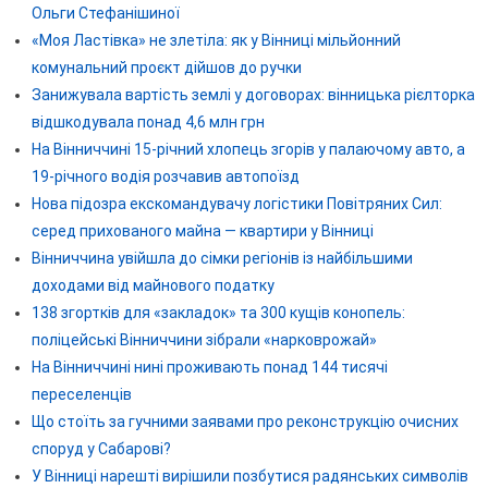
Ольги Стефанішиної
«Моя Ластівка» не злетіла: як у Вінниці мільйонний
комунальний проєкт дійшов до ручки
Занижувала вартість землі у договорах: вінницька рієлторка
відшкодувала понад 4,6 млн грн
На Вінниччині 15-річний хлопець згорів у палаючому авто, а
19-річного водія розчавив автопоїзд
Нова підозра екскомандувачу логістики Повітряних Сил:
серед прихованого майна — квартири у Вінниці
Вінниччина увійшла до сімки регіонів із найбільшими
доходами від майнового податку
138 згортків для «закладок» та 300 кущів конопель:
поліцейські Вінниччини зібрали «нарковрожай»
На Вінниччині нині проживають понад 144 тисячі
переселенців
Що стоїть за гучними заявами про реконструкцію очисних
споруд у Сабарові?
У Вінниці нарешті вирішили позбутися радянських символів