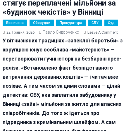
стягує переплачені мільйони за
«будинок чекістів» у Вінниці
Вінничина
Оборудки
Прокуратура
СБУ
Суд
Павло Сидорченко
On
22 Травня, 2026
Leave A Comment
Заміст
У вітчизняних традиціях «запеклої боротьби» з
Кримін
корупцією існує особлива «майстерність» —
Справи
перетворювати гучні історії на безбарвні прес-
Прокур
Через
релізи. «Встановлено факт безпідставного
Цивіль
витрачання державних коштів» — і читач вже
Суд
позіхає. А тим часом за цими словами — цілий
Стягує
Перепл
детектив: СБУ, яка заплатила забудовнику у
Мільйо
Вінниці «зайві» мільйони за житло для власних
За
співробітників. До того ж ідеться про
«будин
Чекісті
підрядника з кримінальним шлейфом. А сам
У