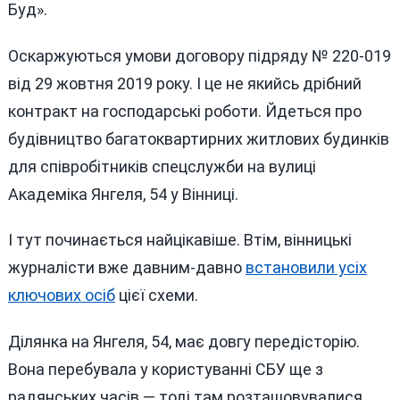
Буд».
Оскаржуються умови договору підряду № 220-019
від 29 жовтня 2019 року. І це не якийсь дрібний
контракт на господарські роботи. Йдеться про
будівництво багатоквартирних житлових будинків
для співробітників спецслужби на вулиці
Академіка Янгеля, 54 у Вінниці.
І тут починається найцікавіше. Втім, вінницькі
журналісти вже давним-давно
встановили усіх
ключових осіб
цієї схеми.
Ділянка на Янгеля, 54, має довгу передісторію.
Вона перебувала у користуванні СБУ ще з
радянських часів — тоді там розташовувалися