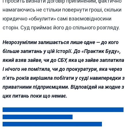
і просить визнати договір припиненим, фактично
намагаючись не стільки повернути гроші, скільки
юридично «обнулити» самі взаємовідносини
сторін. Суд приймає його до спільного розгляду.
Незрозумілим залишається лише одне — до кого
більше запитань у цій історії. До «Практик Буду»,
який взяв зайве, чи до СБУ, яка це зайве заплатила
і нічого не помітила, чи до прокуратури, яка через
п’ять років вирішила побігати у суді навипередки з
приватними підприємцями. Відповідей на жодне з
цих питань поки що немає.
На Вінниччині заступника голови громади затримали на хабарі
Навігація
за «вирішення» земельного питання
записів
У Ямполі чоловік за лічені хвилини обікрав сусіда на