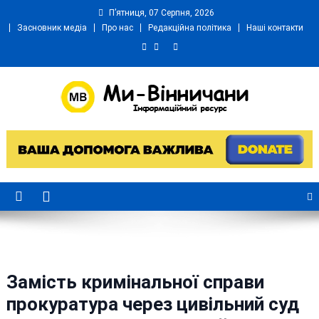
Skip
П’ятниця, 07 Серпня, 2026
to
Засновник медіа
Про нас
Редакційна політика
Наші контакти
content
Ми Вінничани
Незалежний інформаційний портал Вінничини
Замість кримінальної справи
прокуратура через цивільний суд