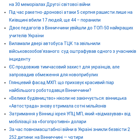
на 30 меморіалах Другої світової війни
Під час ракетно-дронової атаки 5 серпня рашисти лише на
Київщині вбили 17 людей, ще 44 – поранили
Двоє педагогів з Вінниччини увійшли до ТОП-50 найкращих
учителів України
Виламали двері автобуса ТЦК та звільнили
військовозобов’язаного: суд оштрафував одного з учасників
інциденту
ЄС продовжив тимчасовий захист для українців, але
запровадив обмеження для новоприбулих
Глянцевий фасад МХП: що приховує красивий піар
найбільшого роботодавця Вінниччини?
«Велике будівництво» ніколи не закінчується: вінницька
«Автострада» знову отримала сотні мільйонів
Затримання у Вінниці ієрея УПЦ МП, який «відмазував» від
мобілізації за «богопротивні» долари
За час повномасштабної війни в Україні зникли безвісти 2
252 дитини: на Вінниччині — чотири