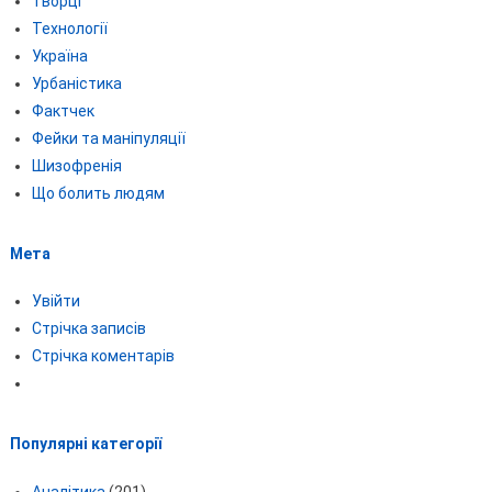
Творці
Технології
Україна
Урбаністика
Фактчек
Фейки та маніпуляції
Шизофренія
Що болить людям
Мета
Увійти
Стрічка записів
Стрічка коментарів
Популярні категорії
Аналітика
(201)