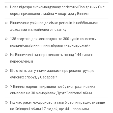
Нова підозра екскомандувачу логістики Повітряних Сил:
серед прихованого майна — квартири у Вінниці
Вінниччина увійшла до сімки регіонів із найбільшими
доходами від майнового податку
138 згортків для «закладок» та 300 кущів конопель:
поліцейські Вінниччини зібрали «нарковрожай»
На Вінниччині нині проживають понад 144 тисячі
переселенців
Що стоїть за гучними заявами про реконструкцію
очисних споруд у Сабарові?
У Вінниці нарешті вирішили позбутися радянських
символів на 30 меморіалах Другої світової війни
Під час ракетно-дронової атаки 5 серпня рашисти лише
на Київщині вбили 17 людей, ще 44 – поранили