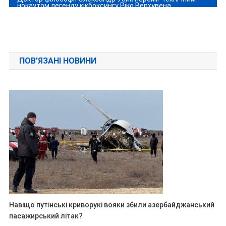
записів
нокаутом легенду кікбоксингу Ріко Верхувена
ПОВ'ЯЗАНІ НОВИНИ
Навіщо путінські криворукі вояки збили азербайджанський
пасажирський літак?