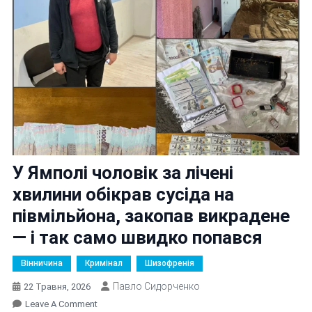
У Ямполі чоловік за лічені
хвилини обікрав сусіда на
півмільйона, закопав викрадене
— і так само швидко попався
Вінничина
Кримінал
Шизофренія
Павло Сидорченко
22 Травня, 2026
On
Leave A Comment