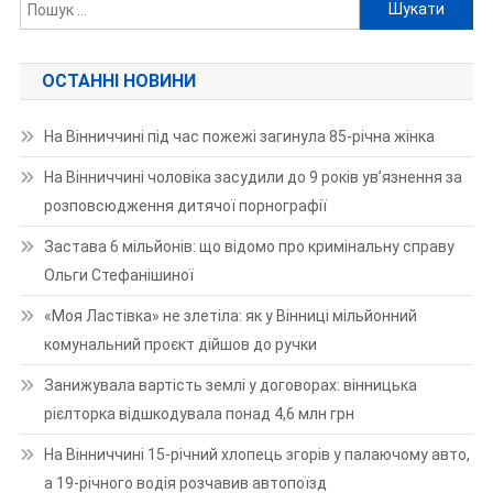
Пошук:
ОСТАННІ НОВИНИ
На Вінниччині під час пожежі загинула 85-річна жінка
На Вінниччині чоловіка засудили до 9 років ув’язнення за
розповсюдження дитячої порнографії
Застава 6 мільйонів: що відомо про кримінальну справу
Ольги Стефанішиної
«Моя Ластівка» не злетіла: як у Вінниці мільйонний
комунальний проєкт дійшов до ручки
Занижувала вартість землі у договорах: вінницька
рієлторка відшкодувала понад 4,6 млн грн
На Вінниччині 15-річний хлопець згорів у палаючому авто,
а 19-річного водія розчавив автопоїзд