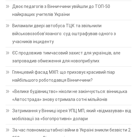
Двоє педагогів з Вінниччини увійшли до ТОП-50
найкращих учителів України
Виламали двері автобуса ТЦК та звільнили
військовозобов’язаного: суд оштрафував одного з
учасників інциденту
ЄС продовжив тимчасовий захист для українців, але
запровадив обмеження для новоприбулих
Глянцевий фасад МХП: що приховує красивий піар
найбільшого роботодавця Вінниччини?
«Велике будівництво» ніколи не закінчується: вінницька
«Автострада» знову отримала сотні мільйонів
Затримання у Вінниці ієрея УПЦ МП, який «відмазував» від
мобілізації за «богопротивні» долари
За час повномасштабної війни в Україні зникли безвісти 2