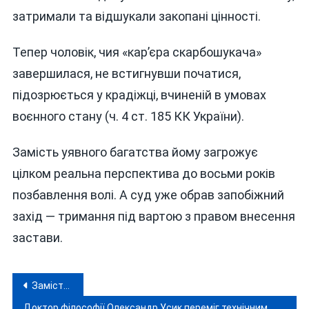
затримали та відшукали закопані цінності.
Тепер чоловік, чия «кар’єра скарбошукача»
завершилася, не встигнувши початися,
підозрюється у крадіжці, вчиненій в умовах
воєнного стану (ч. 4 ст. 185 КК України).
Замість уявного багатства йому загрожує
цілком реальна перспектива до восьми років
позбавлення волі. А суд уже обрав запобіжний
захід — тримання під вартою з правом внесення
застави.
Навігація
Замість кримінальної справи прокуратура через цивільний суд стягує переплачені мільйони за «будинок чекістів» у Вінниці
Доктор філософії Олександр Усик переміг технічним