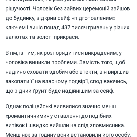
рішучості. Чоловік без зайвих церемоній зайшов
до будинку, відкрив сейф «підготовленим»
ключем і виніс понад 437 тисяч гривень у різних
валютах та золоті прикраси.
Втім, із тим, як розпорядитися викраденим, у
чоловіка виникли проблеми. Замість того, щоб
надійно сховати здобич або втекти, він вирішив
закопати її на власному подвір’ї, сподіваючись,
що рідний ґрунт буде надійнішим за сейф.
Однак поліцейські виявилися значно менш
«романтичними» у ставленні до подібних
витівок і швидко вийшли на слід зловмисника.
Менш ніж за годину вони встановили його особу,