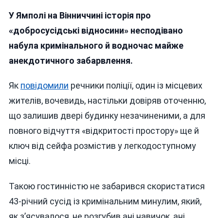
У
У Ямполі на Вінниччині історія про
Ямполі
Чоловік
«добросусідські відносини» несподівано
За
набула кримінального й водночас майже
Лічені
анекдотичного забарвлення.
Хвилини
Обікрав
Сусіда
Як
повідомили
речники поліції, один із місцевих
На
жителів, вочевидь, настільки довіряв оточенню,
Півмільйона,
що залишив двері будинку незачиненими, а для
Закопав
Викрадене
повного відчуття «відкритості простору» ще й
—
ключ від сейфа розмістив у легкодоступному
І
місці.
Так
Само
Швидко
Такою гостинністю не забарився скористатися
Попався
43-річний сусід із кримінальним минулим, який,
як з’ясувалося, не розгубив ані навичок, ані