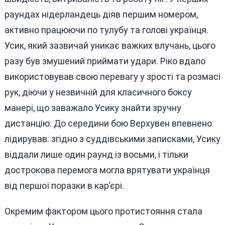
раундах нідерландець діяв першим номером,
активно працюючи по тулубу та голові українця.
Усик, який зазвичай уникає важких влучань, цього
разу був змушений приймати удари. Ріко вдало
використовував свою перевагу у зрості та розмасі
рук, діючи у незвичній для класичного боксу
манері, що заважало Усику знайти зручну
дистанцію. До середини бою Верхувен впевнено
лідирував: згідно з суддівськими записками, Усику
віддали лише один раунд із восьми, і тільки
дострокова перемога могла врятувати українця
від першої поразки в кар’єрі.
Окремим фактором цього протистояння стала