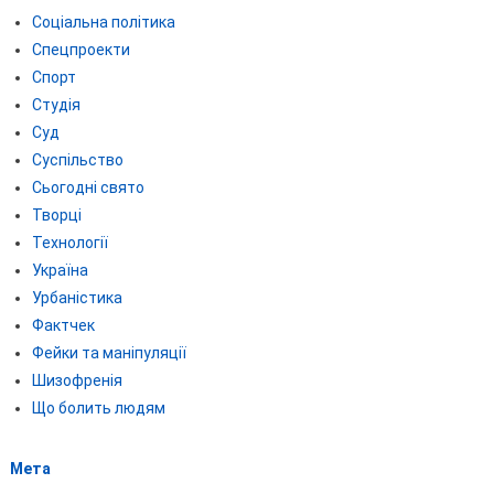
Соціальна політика
Спецпроекти
Спорт
Студія
Суд
Суспільство
Сьогодні свято
Творці
Технології
Україна
Урбаністика
Фактчек
Фейки та маніпуляції
Шизофренія
Що болить людям
Мета