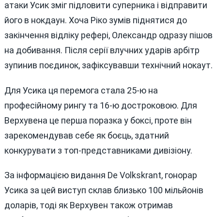
атаки Усик зміг підловити суперника і відправити
його в нокдаун. Хоча Ріко зумів піднятися до
закінчення відліку рефері, Олександр одразу пішов
на добивання. Після серії влучних ударів арбітр
зупинив поєдинок, зафіксувавши технічний нокаут.
Для Усика ця перемога стала 25-ю на
професійному рингу та 16-ю достроковою. Для
Верхувена це перша поразка у боксі, проте він
зарекомендував себе як боєць, здатний
конкурувати з топ-представниками дивізіону.
За інформацією видання De Volkskrant, гонорар
Усика за цей виступ склав близько 100 мільйонів
доларів, тоді як Верхувен також отримав