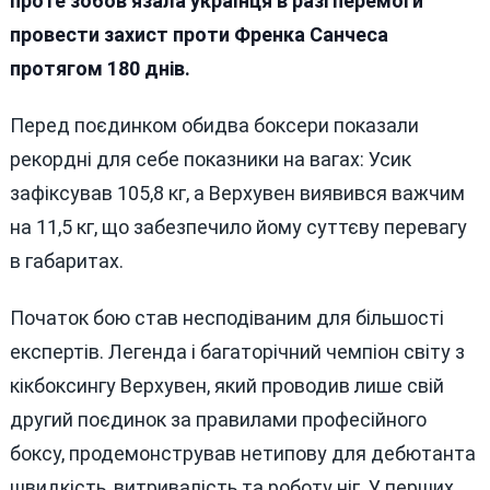
проте зобов’язала українця в разі перемоги
провести захист проти Френка Санчеса
протягом 180 днів.
Перед поєдинком обидва боксери показали
рекордні для себе показники на вагах: Усик
зафіксував 105,8 кг, а Верхувен виявився важчим
на 11,5 кг, що забезпечило йому суттєву перевагу
в габаритах.
Початок бою став несподіваним для більшості
експертів. Легенда і багаторічний чемпіон світу з
кікбоксингу Верхувен, який проводив лише свій
другий поєдинок за правилами професійного
боксу, продемонстрував нетипову для дебютанта
швидкість, витривалість та роботу ніг. У перших