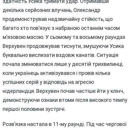
здатність Усика тримати удар. Отримавши
декілька серйозних влучань, Олександр
продемонстрував надзвичайну стійкість, що
багато хто пов’язує з набраною останнім часом
м’язовою масою. У сьомому та восьмому раундах
Верхувен продовжував тиснути, змушуючи Усика
буквально вислизати вздовж канатів. Ситуація
почала змінюватися лише у десятій трихвилинці,
коли українець активізувався і провів кілька
успішних серій у відповідь на агресію
нідерландця. Верхувен почав частіше йти у клінч,
демонструючи ознаки втоми після високого темпу
першої половини зустрічі.
Розв’язка настала в 11-му раунді. Під час чергової