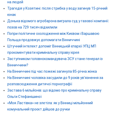
на людей
Трагедія у Козятині: після стрибка у воду загинув 15-річний
юнак
Донька відомого агробарона виграла суд у газової компанії:
позов на 729 тисяч відхилили
Попри політичне охолодження між Києвом і Варшавою
Польща продовжує допомагати Вінниччині
Штучний інтелект допоміг Вінницькій єпархії УПЦ МП
прокоментувати кримінальну справу ієрея
Заступником головнокомандувача ЗСУ стане генерал із
Вінниччини?
На Вінниччині під час пожежі загинула 85-річна жінка
На Вінниччині чоловіка засудили до 9 років ув’язнення за
розповсюдження дитячої порнографії
Застава 6 мільйонів: що відомо про кримінальну справу
Ольги Стефанішиної
«Моя Ластівка» не злетіла: як у Вінниці мільйонний
комунальний проєкт дійшов до ручки