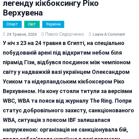
легенду кікбоксингу Ріко
Верхувена
Спорт
Світ
Україна
Павло Сидорченко
On
24 Травня, 2026
Leave A Comment
Докто
У ніч з 23 на 24 травня в Єгипті, на спеціально
Філософ
побудованій арені під відкритим небом біля
Олекса
пірамід Гізи, відбувся поєдинок між чемпіоном
Усик
Перемі
світу у надважкій вазі українцем Олександром
Техніч
Усиком та нідерландським кікбоксером Ріко
Нокаут
Верхувеном. На кону стояли титули за версіями
Легенд
Кікбокс
WBC, WBA та пояси від журналу The Ring. Попри
Ріко
статус добровільного захисту, санкціонованого
Верхув
WBA, ситуація з поясом IBF залишалася
напруженою: організація не санкціонувала бій,