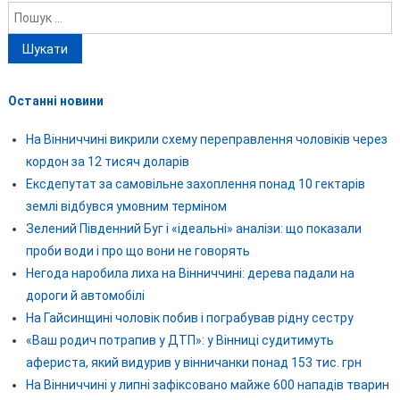
Пошук:
Останні новини
На Вінниччині викрили схему переправлення чоловіків через
кордон за 12 тисяч доларів
Ексдепутат за самовільне захоплення понад 10 гектарів
землі відбувся умовним терміном
Зелений Південний Буг і «ідеальні» аналізи: що показали
проби води і про що вони не говорять
Негода наробила лиха на Вінниччині: дерева падали на
дороги й автомобілі
На Гайсинщині чоловік побив і пограбував рідну сестру
«Ваш родич потрапив у ДТП»: у Вінниці судитимуть
афериста, який видурив у вінничанки понад 153 тис. грн
На Вінниччині у липні зафіксовано майже 600 нападів тварин