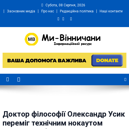
Skip
Субота, 08 Серпня, 2026
to
Засновник медіа
Про нас
Редакційна політика
Наші контакти
content
Ми Вінничани
Незалежний інформаційний портал Вінничини
Доктор філософії Олександр Усик
переміг технічним нокаутом