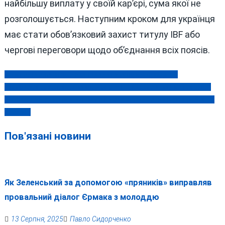
найбільшу виплату у своїй кар’єрі, сума якої не
розголошується. Наступним кроком для українця
має стати обов’язковий захист титулу IBF або
чергові переговори щодо об’єднання всіх поясів.
У Ямполі чоловік за лічені хвилини обікрав сусіда на
Навігація
півмільйона, закопав викрадене — і так само швидко попався
записів
Масований удар рашистів по Києву: «прильоти» в усіх районах
столиці
Пов'язані новини
Як Зеленський за допомогою «пряників» виправляв
провальний діалог Єрмака з молоддю
13 Серпня, 2025
Павло Сидорченко