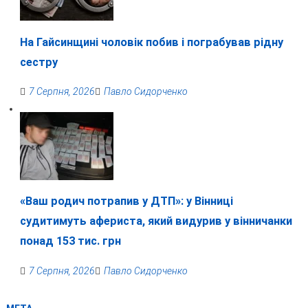
На Гайсинщині чоловік побив і пограбував рідну
сестру
7 Серпня, 2026
Павло Сидорченко
«Ваш родич потрапив у ДТП»: у Вінниці
судитимуть афериста, який видурив у вінничанки
понад 153 тис. грн
7 Серпня, 2026
Павло Сидорченко