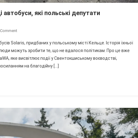
і автобуси, які польські депутати
On
A Comment
Тисячі
сів Solaris, придбаних у польському місті Кельце. Історія їхньої
Поляків
і люди можуть зробити те, що не вдалося політикам. Про це вже
Викупили
aWA, яке висвітлює події у Свентокшиському воєводстві,
Для
осиланням на благодійну […]
Вінниці
Автобуси,
Які
Польські
Депутати
Відмовилися
Подарувати