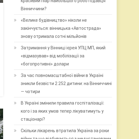
красивий піар найбільшого роботодавця
Вінниччини?
«Велике будівництво» ніколи не
закінчується: вінницька «Автострада»
знову отримала сотні мільйонів
Затримання у Вінниці ієрея УПЦ МП, який
«відмазував» від мобілізації за
«богопротивні» долари
За час повномасштабної війни в Україні
зникли безвісти 2 252 дитини: на Вінниччині
— чотири
В Україні змінили правила госпіталізації:
кого і за яких умов тепер лікуватимуть у
стаціонарі?
Скільки лікарень втратила Україна за роки
війни та що відбувається з медустановами