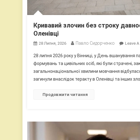
Кривавий злочин без строку давнос
Оленівці
Павло Сидорченко
28 Липня, 2026
Leave 
28 липня 2026 року у Вінниці, у День вшанування п
формувань та цивільних осіб, які були страчені, за
загальнонаціональної хвилини мовчання відбулася
загинули внаслідок теракту в Оленівці та інших злочи
Продовжити читання