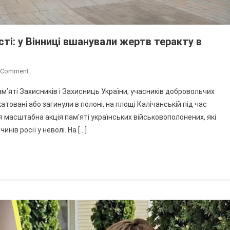
ті: у Вінниці вшанували жертв теракту в
On
A Comment
Кривавий
ам’яті Захисників і Захисниць України, учасників добровольчих
Злочин
катовані або загинули в полоні, на площі Калічанській під час
Без
 масштабна акція пам’яті українських військовополонених, які
Строку
нів росії у неволі. На […]
Давності:
У
Вінниці
Вшанували
Жертв
Теракту
В
Оленівці