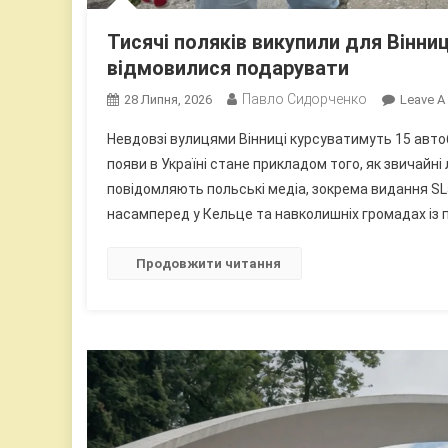
Тисячі поляків викупили для Вінниц
відмовилися подарувати
Павло Сидорченко
28 Липня, 2026
Leave 
Невдовзі вулицями Вінниці курсуватимуть 15 автобу
появи в Україні стане прикладом того, як звичайн
повідомляють польські медіа, зокрема видання SL
насамперед у Кельце та навколишніх громадах із п
Продовжити читання