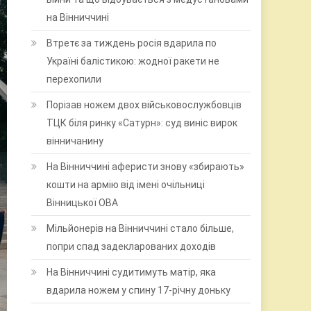
на Вінниччині
Втретє за тиждень росія вдарила по
Україні балістикою: жодної ракети не
перехопили
Порізав ножем двох військовослужбовців
ТЦК біля ринку «Сатурн»: суд виніс вирок
вінничанину
На Вінниччині аферисти знову «збирають»
кошти на армію від імені очільниці
Вінницької ОВА
Мільйонерів на Вінниччині стало більше,
попри спад задекларованих доходів
На Вінниччині судитимуть матір, яка
вдарила ножем у спину 17-річну доньку