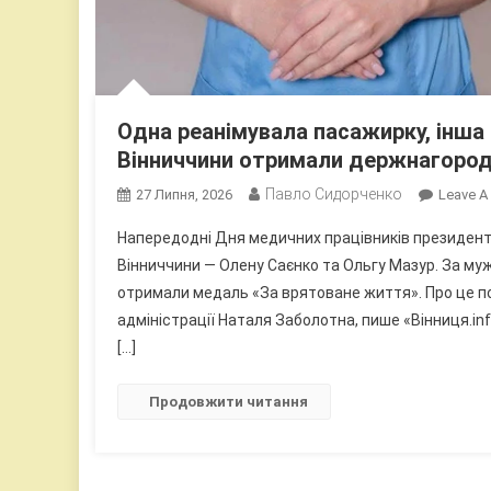
Одна реанімувала пасажирку, інша
Вінниччини отримали держнагоро
Павло Сидорченко
27 Липня, 2026
Leave 
Напередодні Дня медичних працівників президент
Вінниччини — Олену Саєнко та Ольгу Мазур. За мужн
отримали медаль «За врятоване життя». Про це по
адміністрації Наталя Заболотна, пише «Вінниця.info
[…]
Продовжити читання