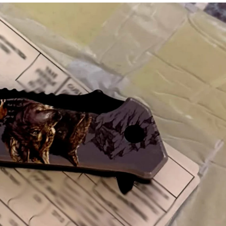
Вінниччини
Отримали
Держнагороди