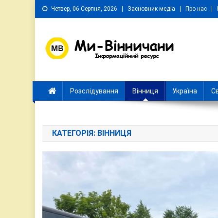
Skip
Четвер, 06 Серпня, 2026
Засновник медіа
Про нас
to
content
Ми Вінничани
Незалежний інформаційний портал Вінничини
Розслідування
Вінниця
Україна
Св
КАТЕГОРІЯ:
ВІННИЦЯ