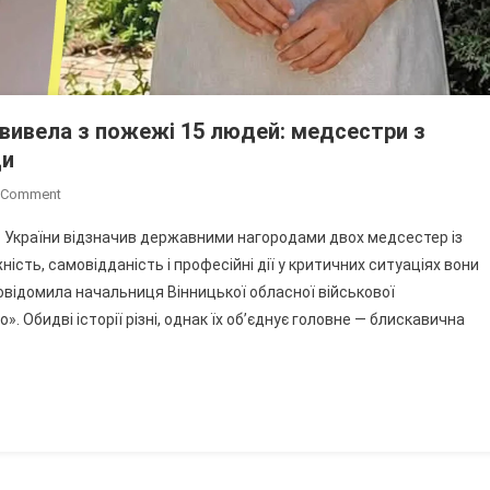
 вивела з пожежі 15 людей: медсестри з
ди
On
A Comment
Одна
 України відзначив державними нагородами двох медсестер із
Реанімувала
ість, самовідданість і професійні дії у критичних ситуаціях вони
Пасажирку,
відомила начальниця Вінницької обласної військової
Інша
». Обидві історії різні, однак їх об’єднує головне — блискавична
Вивела
З
Пожежі
15
Людей:
Медсестри
З