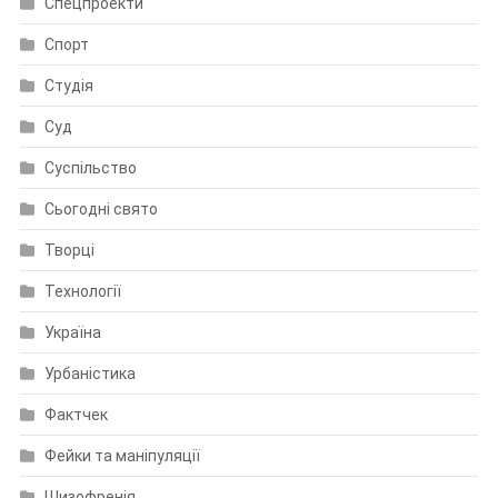
Спецпроекти
Спорт
Студія
Суд
Суспільство
Сьогодні свято
Творці
Технології
Україна
Урбаністика
Фактчек
Фейки та маніпуляції
Шизофренія