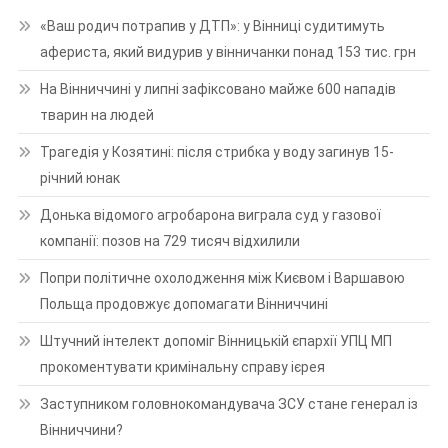
«Ваш родич потрапив у ДТП»: у Вінниці судитимуть
афериста, який видурив у вінничанки понад 153 тис. грн
На Вінниччині у липні зафіксовано майже 600 нападів
тварин на людей
Трагедія у Козятині: після стрибка у воду загинув 15-
річний юнак
Донька відомого агробарона виграла суд у газової
компанії: позов на 729 тисяч відхилили
Попри політичне охолодження між Києвом і Варшавою
Польща продовжує допомагати Вінниччині
Штучний інтелект допоміг Вінницькій єпархії УПЦ МП
прокоментувати кримінальну справу ієрея
Заступником головнокомандувача ЗСУ стане генерал із
Вінниччини?