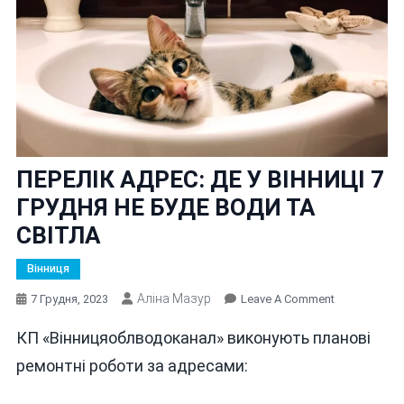
ПЕРЕЛІК АДРЕС: ДЕ У ВІННИЦІ 7
ГРУДНЯ НЕ БУДЕ ВОДИ ТА
СВІТЛА
Вінниця
Аліна Мазур
On
7 Грудня, 2023
Leave A Comment
ПЕРЕЛІК
КП «Вінницяоблводоканал» виконують планові
АДРЕС:
ДЕ
ремонтні роботи за адресами:
У
ВІННИЦІ