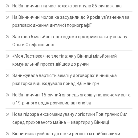
На Вінниччині під час пожежі загинула 85-річна жінка
На Вінниччині чоловіка засудили до 9 років ув’язнення за
розповсюдження дитячої порнографії
Застава 6 мільйонів: що відомо про кримінальну справу
Ольги Стефанішиної
«Моя Ластівка» не злетіла: як у Вінниці мільйонний
комунальний проєкт дійшов до ручки
Занижувала вартість землі у договорах: вінницька
рієлторка відшкодувала понад 4,6 млн грн
На Вінниччині 15-річний хлопець згорів у палаючому авто,
а 19-річного водія розчавив автопоїзд
Нова підозра екскомандувачу логістики Повітряних Сил:
серед прихованого майна — квартири у Вінниці
Вінниччина увійшла до сімки регіонів із найбільшими