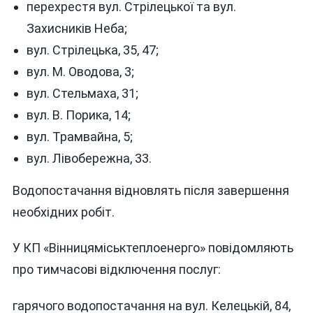
перехрестя вул. Стрілецької та вул.
7
Захисників Неба;
ГРУДНЯ
НЕ
вул. Стрілецька, 35, 47;
БУДЕ
вул. М. Оводова, 3;
ВОДИ
вул. Стельмаха, 31;
ТА
СВІТЛА
вул. В. Порика, 14;
вул. Трамвайна, 5;
вул. Лівобережна, 33.
Водопостачання відновлять після завершення
необхідних робіт.
У КП «Вінницяміськтеплоенерго» повідомляють
про тимчасові відключення послуг:
гарячого водопостачання на вул. Келецькій, 84,