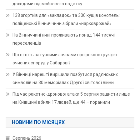
доходами від майнового податку
138 згортків для «закладок» та 300 кущів конопель:
поліцейські Вінниччини зібрали «нарковрожай»
На Вінниччині нині проживають понад 144 тисячі
переселенців
Що стоїть за гучними заявами про реконструкцію
очисних споруд у Сабарові?
У Вінниці нарешті вирішили позбутися радянських
символів на 30 меморіалах Другої світової війни
Під час ракетно-дронової атаки 5 серпня рашисти лише
на Київщині вбили 17 людей, ще 44 – поранили
НОВИНИ ПО МІСЯЦЯХ
Серпень 2026