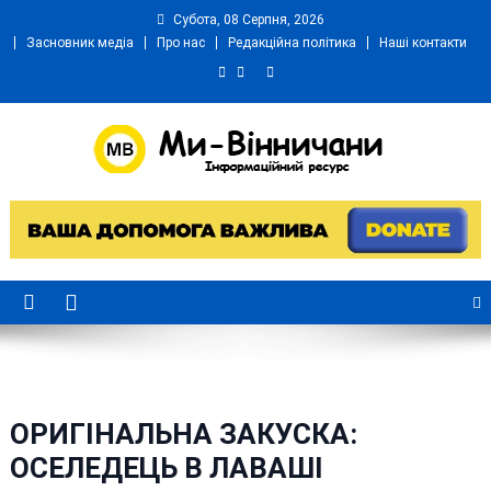
Skip
Субота, 08 Серпня, 2026
to
Засновник медіа
Про нас
Редакційна політика
Наші контакти
content
Ми Вінничани
Незалежний інформаційний портал Вінничини
ОРИГІНАЛЬНА ЗАКУСКА:
ОСЕЛЕДЕЦЬ В ЛАВАШІ