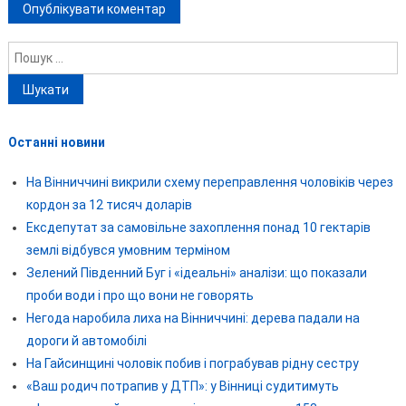
Пошук:
Останні новини
На Вінниччині викрили схему переправлення чоловіків через
кордон за 12 тисяч доларів
Ексдепутат за самовільне захоплення понад 10 гектарів
землі відбувся умовним терміном
Зелений Південний Буг і «ідеальні» аналізи: що показали
проби води і про що вони не говорять
Негода наробила лиха на Вінниччині: дерева падали на
дороги й автомобілі
На Гайсинщині чоловік побив і пограбував рідну сестру
«Ваш родич потрапив у ДТП»: у Вінниці судитимуть