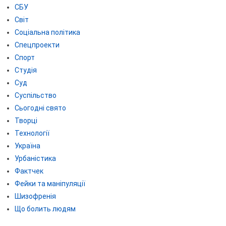
СБУ
Світ
Соціальна політика
Спецпроекти
Спорт
Студія
Суд
Суспільство
Сьогодні свято
Творці
Технології
Україна
Урбаністика
Фактчек
Фейки та маніпуляції
Шизофренія
Що болить людям