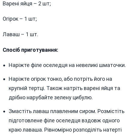
Варені яйця – 2 шт;
Огірок – 1 шт;
Лаваш – 1 шт.
Спосіб приготування:
Наріжте філе оселедця на невеликі шматочки.
Наріжте огірок тонко, або потріть його на
крупній тертці. Також натріть варені яйця та
дрібно нарубайте зелену цибулю.
Змастіть лаваш плавленим сиром. Розмістіть
підготовлене філе оселедця вздовж одного
краю лаваша. Рівномірно розподіліть натерті