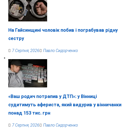
На Гайсинщині чоловік побив і пограбував рідну
сестру
7 Серпня, 2026
Павло Сидорченко
«Ваш родич потрапив у ДТП»: у Вінниці
судитимуть афериста, який видурив у вінничанки
понад 153 тис. грн
7 Серпня, 2026
Павло Сидорченко