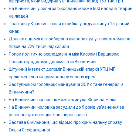
афериста, який видурив у вінничанки понад 153 тис. грн
На Вінниччині у липні зафіксовано майже 600 нападів тварин
на людей
Трагедія у Козятині: після стрибка у воду загинув 15-річний
юнак
Донька відомого агробарона виграла суд у газової компанії:
позов на 729 тисяч відхилили
Попри політичне охолодження між Києвом і Варшавою
Польща продовжує допомагати Вінниччині
Штучний інтелект допоміг Вінницькій єпархії УПЦ МП
прокоментувати кримінальну справу ієрея
Заступником головнокомандувача ЗСУ стане генерал із
Вінниччини?
На Вінниччині під час пожежі загинула 85-річна жінка
На Вінниччині чоловіка засудили до 9 років ув’язнення за
розповсюдження дитячої порнографії
Застава 6 мільйонів: що відомо про кримінальну справу
Ольги Стефанішиної