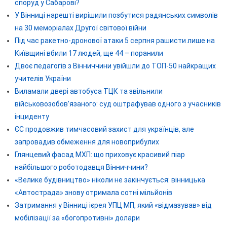
споруд у Сабарові?
У Вінниці нарешті вирішили позбутися радянських символів
на 30 меморіалах Другої світової війни
Під час ракетно-дронової атаки 5 серпня рашисти лише на
Київщині вбили 17 людей, ще 44 – поранили
Двоє педагогів з Вінниччини увійшли до ТОП-50 найкращих
учителів України
Виламали двері автобуса ТЦК та звільнили
військовозобов’язаного: суд оштрафував одного з учасників
інциденту
ЄС продовжив тимчасовий захист для українців, але
запровадив обмеження для новоприбулих
Глянцевий фасад МХП: що приховує красивий піар
найбільшого роботодавця Вінниччини?
«Велике будівництво» ніколи не закінчується: вінницька
«Автострада» знову отримала сотні мільйонів
Затримання у Вінниці ієрея УПЦ МП, який «відмазував» від
мобілізації за «богопротивні» долари