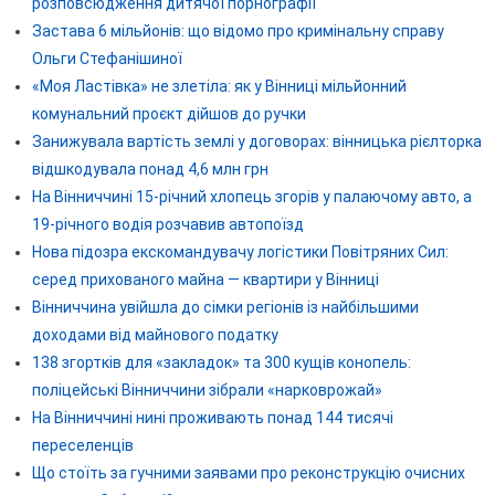
розповсюдження дитячої порнографії
Застава 6 мільйонів: що відомо про кримінальну справу
Ольги Стефанішиної
«Моя Ластівка» не злетіла: як у Вінниці мільйонний
комунальний проєкт дійшов до ручки
Занижувала вартість землі у договорах: вінницька рієлторка
відшкодувала понад 4,6 млн грн
На Вінниччині 15-річний хлопець згорів у палаючому авто, а
19-річного водія розчавив автопоїзд
Нова підозра екскомандувачу логістики Повітряних Сил:
серед прихованого майна — квартири у Вінниці
Вінниччина увійшла до сімки регіонів із найбільшими
доходами від майнового податку
138 згортків для «закладок» та 300 кущів конопель:
поліцейські Вінниччини зібрали «нарковрожай»
На Вінниччині нині проживають понад 144 тисячі
переселенців
Що стоїть за гучними заявами про реконструкцію очисних