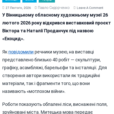
Павло Сидорченко
On
27 Лютого, 2026
Leave A Comment
У
У Вінницькому обласному художньому музеї 26
Вінниці
лютого 2026 року відкрився виставковий проєкт
Відкри
Віктора та Наталії Проданчук під назвою
Вистав
«Екоци
«Екоцид».
Про
Війну
Як
повідомили
речники музею, на виставці
І
представлено близько 40 робіт — скульптури,
Приро
графіку, асамбляжі, барельєфи та інсталяції. Для
створення автори використали як традиційні
матеріали, так і фрагменти того, що вони
називають «мотлохом війни».
Роботи показують обпалені ліси, виснажені поля,
зруйновані міста. Митецька мова передає