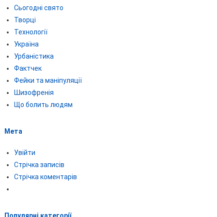
Сьогодні свято
Творці
Технології
Україна
Урбаністика
Фактчек
Фейки та маніпуляції
Шизофренія
Що болить людям
Мета
Увійти
Стрічка записів
Стрічка коментарів
Популярні категорії