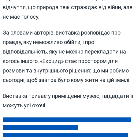
відчуття, що природа теж страждає від війни, але
не має голосу.
За словами авторів, виставка розповідає про
правду, яку неможливо обійти, і про
відповідальність, яку не можна перекладати на
когось іншого. «Екоцид» стає простором для
розмови та внутрішнього рішення: що ми робимо
сьогодні, щоб завтра було кому жити на цій землі.
Виставка триває у приміщенні музею, і відвідати її
можуть усі охочі.
Виборчий трилер у Вінницькому педуніверситеті: «лікарняний»
Навігація
для кандидата та листи президенту
записів
На Вінниччині викрили дві схеми незаконного переправлення