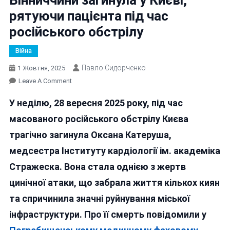
рятуючи пацієнта під час
російського обстрілу
Війна
Павло Сидорченко
1 Жовтня, 2025
On
Leave A Comment
Випускниця
У неділю, 28 вересня 2025 року, під час
Медколеджу
З
масованого російського обстрілу Києва
Вінниччини
трагічно загинула Оксана Катеруша,
Загинула
медсестра Інституту кардіології ім. академіка
У
Києві,
Стражеска. Вона стала однією з жертв
Рятуючи
цинічної атаки, що забрала життя кількох киян
Пацієнта
та спричинила значні руйнування міської
Під
Час
інфраструктури. Про її смерть повідомили у
Російського