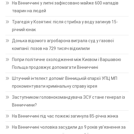
На Вінниччині у липні зафіксовано майже 600 нападів
тварин на людей
Трагедія у Козятині: після стрибка у воду загинув 15-
річний юнак
Донька відомого агробарона виграла суд у газової
компанії: позов на 729 тисяч відхилили
Попри політичне охолодження між Києвом і Варшавою
Польща продовжує допомагати Вінниччині
Штучний інтелект допоміг Вінницькій єпархії УПЦ МП
прокоментувати кримінальну справу ієрея
Заступником головнокомандувача ЗСУ стане генерал із
Вінниччини?
На Вінниччині під час пожежі загинула 85-річна жінка
На Вінниччині чоловіка засудили до 9 років ув’язнення за