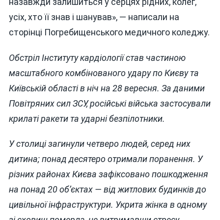
назавжди залишиться у серцях рідних, колег,
усіх, хто її знав і шанував», — написали на
сторінці Погребищенського медичного коледжу.
Обстріл Інституту кардіології став частиною
масштабного комбінованого удару по Києву та
Київській області в ніч на 28 вересня. За даними
Повітряних сил ЗСУ, російські війська застосували
крилаті ракети та ударні безпілотники.
У столиці загинули четверо людей, серед них
дитина; понад десятеро отримали поранення. У
різних районах Києва зафіксовано пошкодження
на понад 20 об’єктах — від житлових будинків до
цивільної інфраструктури. Укрита жінка в одному
зі сховищ померла, не витримавши стресу.