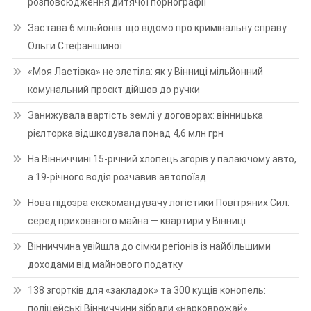
розповсюдження дитячої порнографії
Застава 6 мільйонів: що відомо про кримінальну справу
Ольги Стефанішиної
«Моя Ластівка» не злетіла: як у Вінниці мільйонний
комунальний проєкт дійшов до ручки
Занижувала вартість землі у договорах: вінницька
рієлторка відшкодувала понад 4,6 млн грн
На Вінниччині 15-річний хлопець згорів у палаючому авто,
а 19-річного водія розчавив автопоїзд
Нова підозра екскомандувачу логістики Повітряних Сил:
серед прихованого майна — квартири у Вінниці
Вінниччина увійшла до сімки регіонів із найбільшими
доходами від майнового податку
138 згортків для «закладок» та 300 кущів конопель:
поліцейські Вінниччини зібрали «нарковрожай»