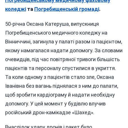
Погребищенському медичному фаховому
Обстрілу
коледжі
та
Погребищенській громаді
.
50-річна Оксана Катеруша, випускниця
Погребищенського медичного коледжу на
Вінниччині, загинула у палаті разом із пацієнтом,
якому намагалася надати допомогу. За словами
очевидців, під час повітряної тривоги більшість
пацієнтів та персоналу спустилися в укриття.
Та коли одному з пацієнтів стало зле, Оксана
Іванівна без вагань піднялася з ним до палати,
щоб зробити кардіограму й надати необхідну
допомогу. У цей момент у будівлю влучив
російський дрон-камікадзе «Шахед».
Внаслідок удару дронів і ракет було