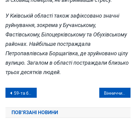
У Київській області також зафіксовано значні
руйнування, зокрема у Бучанському,
Фастівському, Білоцерківському та Обухівському
районах. Найбільше постраждала
Петропавлівська Борщагівка, де зруйновано цілу
вулицю. Загалом в області постраждали близько
трьох десятків людей.
Навігація
59-та бригада з Вінниччини відзначена за мужність та відвагу
Вінниччина мовчить: не зафіксовано жодної скарги щодо тиску на бізнес
записів
ПОВ'ЯЗАНІ НОВИНИ