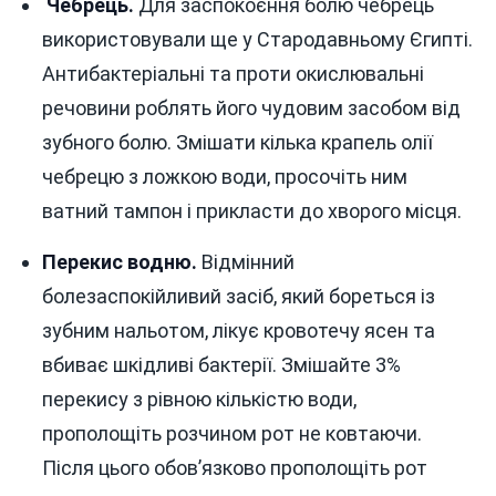
Чебрець.
Для заспокоєння болю чебрець
використовували ще у Стародавньому Єгипті.
Антибактеріальні та проти окислювальні
речовини роблять його чудовим засобом від
зубного болю. Змішати кілька крапель олії
чебрецю з ложкою води, просочіть ним
ватний тампон і прикласти до хворого місця.
Перекис водню.
Відмінний
болезаспокійливий засіб, який бореться із
зубним нальотом, лікує кровотечу ясен та
вбиває шкідливі бактерії. Змішайте 3%
перекису з рівною кількістю води,
прополощіть розчином рот не ковтаючи.
Після цього обов’язково прополощіть рот