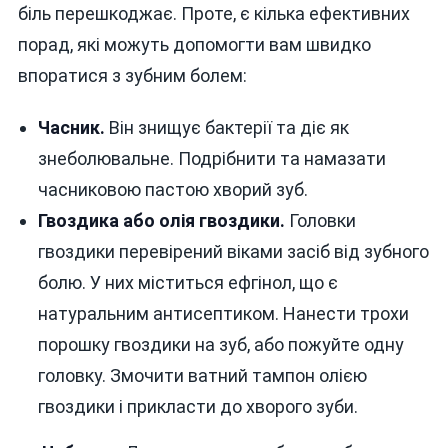
ЗА
біль перешкоджає. Проте, є кілька ефективних
1
порад, які можуть допомогти вам швидко
ХВИЛИ
впоратися з зубним болем:
Часник.
Він знищує бактерії та діє як
знеболювальне. Подрібнити та намазати
часниковою пастою хворий зуб.
Гвоздика або олія гвоздики.
Головки
гвоздики перевірений віками засіб від зубного
болю. У них міститься ефгінол, що є
натуральним антисептиком. Нанести трохи
порошку гвоздики на зуб, або пожуйте одну
головку. Змочити ватний тампон олією
гвоздики і прикласти до хворого зуби.