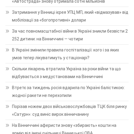
«Автострада» знову отримала сотні мільйонів
Затримання у Вінниці ієрея УПЦ МП, який «відмазував» від
мобілізації за «богопротивні» долари
За час повномасштабної війни в Україні зникли безвісти 2
252 дитини: на Вінниччині — чотири
В Україні змінили правила госпіталізації: кого і за яких
умов тепер лікуватимуть у стаціонарі?
Скільки лікарень втратила Україна за роки війни та що
відбувається з медустановами на Вінниччині
Втретє за тиждень росія вдарила по Україні балістикою:
жодної ракети не перехопили
Порізав ножем двох військовослужбовців ТЦК біля ринку
«Сатурн»: суд виніс вирок вінничанину
На Вінниччині аферисти знову «збирають» кошти на
армію від імені очільниці Вінницької ОВА