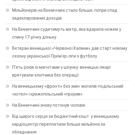
Мільйонерів на Вінниччині стало більше, попри спад
задекларованих доходів
На Вінниччині судитимуть матір, яка вдарила ножем у
спину 17-річну доньку
Ветеран вінницької «Червоної Калини» дав старт новому
сезону української Прем’єр-ліги з футболу
П’ять років із магнітами у шлунку: вінницькі лікарі
врятували хлопчика без операції
На вінницькому «фронті» без змін: могилів-подільський
«котел» і крижопільський «прорив»
На Вінниччині знову потонув чоловік
Від щирого серця за бюджетний кошт: у вінницькому
кардіоцентрі переплатили більше мільйона за
обладнання