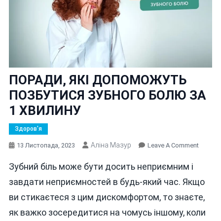
ПОРАДИ, ЯКІ ДОПОМОЖУТЬ
ПОЗБУТИСЯ ЗУБНОГО БОЛЮ ЗА
1 ХВИЛИНУ
Здоров'я
Аліна Мазур
On
13 Листопада, 2023
Leave A Comment
ПОРАД
Зубний біль може бути досить неприємним і
ЯКІ
ДОПО
завдати неприємностей в будь-який час. Якщо
ПОЗБУ
ви стикаєтеся з цим дискомфортом, то знаєте,
ЗУБНО
як важко зосередитися на чомусь іншому, коли
БОЛЮ