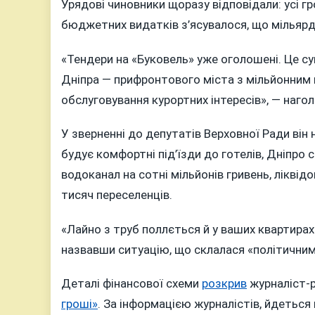
Урядові чиновники щоразу відповідали: усі г
бюджетних видатків з’ясувалося, що мільярд
«Тендери на «Буковель» уже оголошені. Це с
Дніпра — прифронтового міста з мільйонним н
обслуговування курортних інтересів», — наго
У зверненні до депутатів Верховної Ради він
будує комфортні під’їзди до готелів, Дніпро
водоканал на сотні мільйонів гривень, ліквід
тисяч переселенців.
«Лайно з труб поллється й у ваших квартирах.
назвавши ситуацію, що склалася «політични
Деталі фінансової схеми
розкрив
журналіст-р
гроші»
. За інформацією журналістів, йдетьс