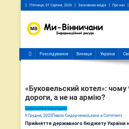
Skip
П’ятниця, 07 Серпня, 2026
Засновник медіа
Про нас
to
content
Ми Вінничани
Незалежний інформаційний портал Вінничини
Розслідування
Вінниця
Україна
Св
«Буковельский котел»: чому 
дороги, а не на армію?
Боротьба з корупцією
on
9 Грудня, 2025
Павло Сидорченко
Leave a Comment
«Бу
Прийняття державного бюджету України на 