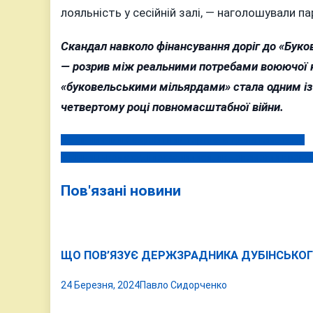
лояльність у сесійній залі, — наголошували п
Скандал навколо фінансування доріг до «Бук
— розрив між реальними потребами воюючої кр
«буковельськими мільярдами» стала одним із 
четвертому році повномасштабної війни.
На Вінниччині безробітний торгував гранатометами
Навігація
У Вінницькому суді похвалилися, як допомогли проку
записів
Пов'язані новини
ЩО ПОВ’ЯЗУЄ ДЕРЖЗРАДНИКА ДУБІНСЬКОГ
24 Березня, 2024
Павло Сидорченко