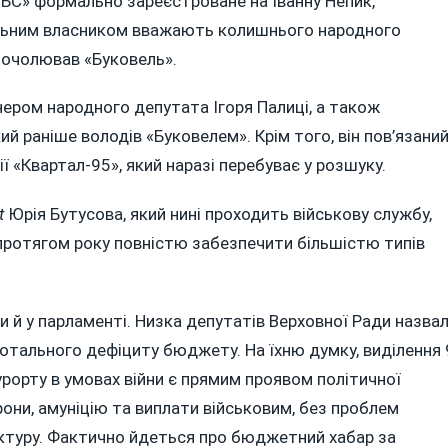
ПБС» формально зареєстроване на Іванну Непик,
еальним власником вважають колишнього народного
 очолював «Буковель».
нером народного депутата Ігоря Палиці, а також
й раніше володів «Буковелем». Крім того, він пов’язани
ї «Квартал-95», який наразі перебуває у розшуку.
t
Юрія Бутусова, який нині проходить військову службу,
 протягом року повністю забезпечити більшістю типів
и й у парламенті. Низка депутатів Верховної Ради назва
отального дефіциту бюджету. На їхню думку, виділення 
урорту в умовах війни є прямим проявом політичної
дрони, амуніцію та виплати військовим, без проблем
уктуру. Фактично йдеться про бюджетний хабар за