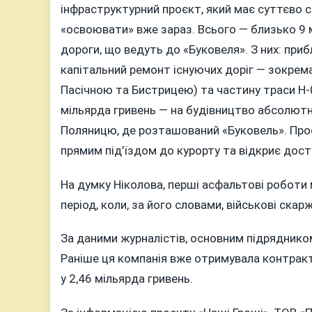
інфраструктурний проєкт, який має суттєво 
«освоювати» вже зараз. Всього — близько 9 
дороги, що ведуть до «Буковеля». З них: приб
капітальний ремонт існуючих доріг — зокрема
Пасічною та Бистрицею) та частину траси Н-
мільярда гривень — на будівництво абсолютно
Поляницю, де розташований «Буковель». Проє
прямим під’їздом до курорту та відкриє дост
На думку Ніколова, перші асфальтові роботи 
період, коли, за його словами, військові ска
За даними журналістів, основним підряднико
Раніше ця компанія вже отримувала контракти
у 2,46 мільярда гривень.