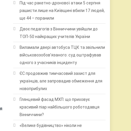
Під час ракетно-дронової атаки 5 серпня
рашисти лише на Київщині вбили 17 людей,
ще 44 – поранили
Двоє педагогів з Вінниччини увійшли до
ТОП-50 найкращих учителів України
Виламали двері автобуса ТЦК та звільнили
військовозобов’язаного: суд оштрафував
одного з учасників інциденту
ЄС продовжив тимчасовий захист для
українців, але запровадив обмеження для
новоприбулих
Глянцевий фасад МХП: що приховує
красивий піар найбільшого роботодавця
я
Вінниччини?
«Велике будівництво» ніколи не