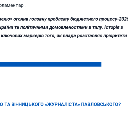
арламентарі.
овелю» оголив головну проблему бюджетного процесу-202
аїни та політичними домовленостями в тилу. Історія з
ключових маркерів того, як влада розставляє пріоритети 
ратурі у визнані «ухилянтом» чоловіка з бронюванням
О ТА ВІННИЦЬКОГО «ЖУРНАЛІСТА» ПАВЛОВСЬКОГО?