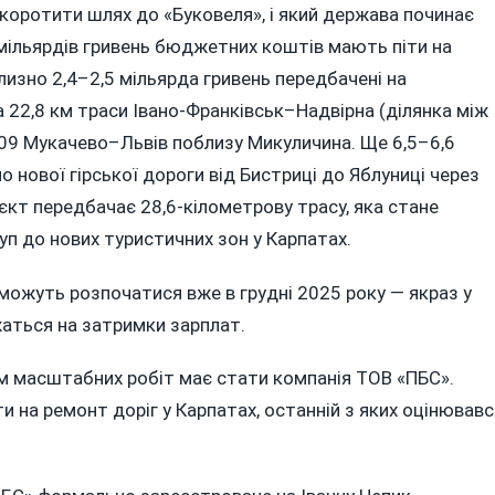
скоротити шлях до «Буковеля», і який держава починає
мільярдів гривень бюджетних коштів мають піти на
лизно 2,4–2,5 мільярда гривень передбачені на
 22,8 км траси Івано-Франківськ–Надвірна (ділянка між
09 Мукачево–Львів поблизу Микуличина. Ще 6,5–6,6
 нової гірської дороги від Бистриці до Яблуниці через
кт передбачає 28,6-кілометрову трасу, яка стане
уп до нових туристичних зон у Карпатах.
можуть розпочатися вже в грудні 2025 року — якраз у
ржаться на затримки зарплат.
м масштабних робіт має стати компанія ТОВ «ПБС».
 на ремонт доріг у Карпатах, останній з яких оцінювавс