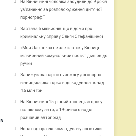
На Вінниччині чоловіка засудили до 9 років
ув’язнення за розповсюдження дитячої
порнографії
Застава 6 мільйонів: що відомо про
кримінальну справу Ольги Стефанішиної
«Моя Ластівка» не злетіла: як у Вінниці
мільйонний комунальний проєкт дійшов до
ручки
Занижувала вартість землі у договорах:
вінницька рієлторка відшкодувала понад
4,6 млн грн
На Вінниччині 15-річний хлопець згорів у
палаючому авто, а 19-річного водія
розчавив автопоїзд
 в
Нова підозра екскомандувачу логістики