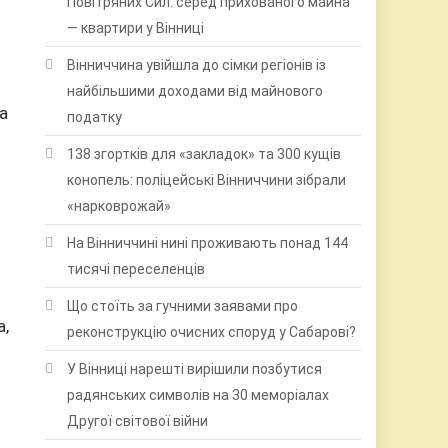
Повітряних Сил: серед прихованого майна
— квартири у Вінниці
Вінниччина увійшла до сімки регіонів із
найбільшими доходами від майнового
а
податку
138 згортків для «закладок» та 300 кущів
конопель: поліцейські Вінниччини зібрали
«нарковрожай»
На Вінниччині нині проживають понад 144
тисячі переселенців
Що стоїть за гучними заявами про
а,
реконструкцію очисних споруд у Сабарові?
У Вінниці нарешті вирішили позбутися
радянських символів на 30 меморіалах
Другої світової війни