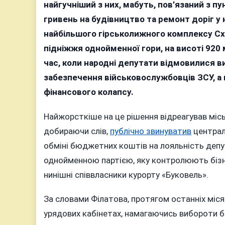
кот
найгучніший з них, мабуть, пов’язаний з п
чом
гривень на будівництво та ремонт доріг у
9
найбільшого гірськолижного комплексу Схі
міл
підніжжя однойменної гори, на висоті 920 
вит
час, коли народні депутати відмовилися 
на
забезпечення військовослужбовців ЗСУ, а
кур
дор
фінансового колапсу.
а
не
Найжорсткіше на це рішення відреагував місь
на
добираючи слів,
публічно звинуватив
централь
арм
обміні бюджетних коштів на лояльність депут
однойменною партією, яку контролюють бізн
нинішні співвласники курорту «Буковель».
За словами Філатова, протягом останніх міс
урядових кабінетах, намагаючись вибороти б