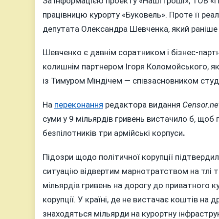
За інформацією проекту «Наші Гроші», ТОВ «
працівницю курорту «Буковель». Проте її р
депутата Олександра Шевченка, який раніше
Шевченко є давнім соратником і бізнес-парт
колишнім партнером Ігоря Коломойського, яки
із Тимуром Міндічем — співзасновником студі
На
переконання
редактора видання
Censor.ne
суми у 9 мільярдів гривень вистачило б, щоб
безпілотників три армійські корпуси
.
Підозри щодо політичної корупції підтвердил
ситуацію відвертим марнотратством на тлі т
мільярдів гривень на дорогу до приватного к
корупції. У країні, де не вистачає коштів на 
знаходяться мільярди на курортну інфрастр