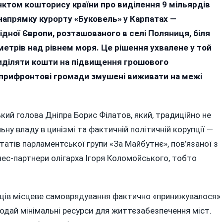
ел»:
унктом кошторису країни про виділення 9 мільярдів
у
 напрямку курорту «Буковель» у Карпатах —
дної Європи, розташованого в селі Поляниця, біля
ьярдів
метрів над рівнем моря. Це рішення ухвалене у той
рачають
виділяти кошти на підвищення грошового
 прифронтові громади змушені виживати на межі
ортні
оги,
кий голова Дніпра Борис Філатов, який, традиційно не
ну владу в цинізмі та фактичній політичній корупції —
ію?
атів парламентської групи «За Майбутнє», пов’язаної з
ес-партнери олігарха Ігоря Коломойського, тобто
яців місцеве самоврядування фактично «принижувалося»
одай мінімальні ресурси для життєзабезпечення міст.