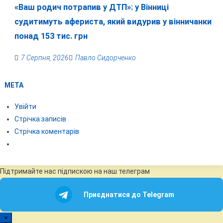
«Ваш родич потрапив у ДТП»: у Вінниці
судитимуть афериста, який видурив у вінничанки
понад 153 тис. грн
7 Серпня, 2026
Павло Сидорченко
МЕТА
Увійти
Стрічка записів
Стрічка коментарів
Підтримайте нас підпискою на наш телеграм
Приєднатися до Telegram
×