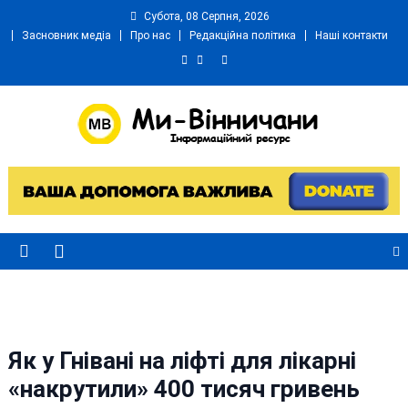
Skip
Субота, 08 Серпня, 2026
to
Засновник медіа
Про нас
Редакційна політика
Наші контакти
content
Ми Вінничани
Незалежний інформаційний портал Вінничини
Як у Гнівані на ліфті для лікарні
«накрутили» 400 тисяч гривень