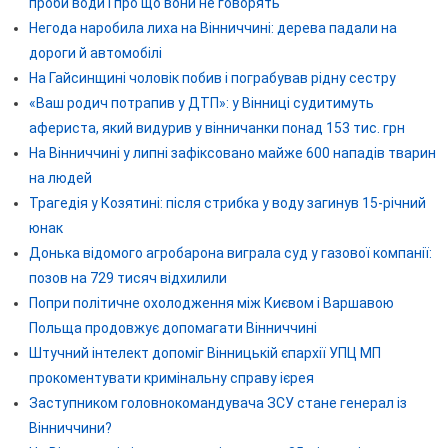
проби води і про що вони не говорять
Негода наробила лиха на Вінниччині: дерева падали на
дороги й автомобілі
На Гайсинщині чоловік побив і пограбував рідну сестру
«Ваш родич потрапив у ДТП»: у Вінниці судитимуть
афериста, який видурив у вінничанки понад 153 тис. грн
На Вінниччині у липні зафіксовано майже 600 нападів тварин
на людей
Трагедія у Козятині: після стрибка у воду загинув 15-річний
юнак
Донька відомого агробарона виграла суд у газової компанії:
позов на 729 тисяч відхилили
Попри політичне охолодження між Києвом і Варшавою
Польща продовжує допомагати Вінниччині
Штучний інтелект допоміг Вінницькій єпархії УПЦ МП
прокоментувати кримінальну справу ієрея
Заступником головнокомандувача ЗСУ стане генерал із
Вінниччини?