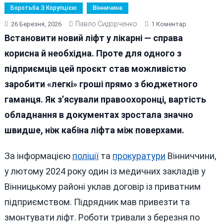
Боротьба З Корупцією
Вінничина
Павло Сидорченко
До
26 Березня, 2026
1 Коментар
Як
Встановити новий ліфт у лікарні — справа
У
корисна й необхідна. Проте для одного з
Гнівані
підприємців цей проєкт став можливістю
На
Ліфті
заробити «легкі» гроші прямо з бюджетного
Для
гаманця. Як з’ясували правоохоронці, вартість
Лікарні
обладнання в документах зростала значно
«накрутили
400
швидше, ніж кабіна ліфта між поверхами.
Тисяч
Гривень
За інформацією
поліції
та
прокуратури
Вінниччини,
у лютому 2024 року один із медичних закладів у
Вінницькому районі уклав договір із приватним
підприємством. Підрядник мав привезти та
змонтувати ліфт. Роботи тривали з березня по