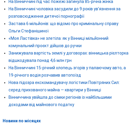
На Вінниччині під час пожежі загинула 85-річна жінка
На Вінниччині чоловіка засудили до 9 років ув’язнення за
розповсюдження дитячої порнографії
Застава 6 мільйонів: що відомо про кримінальну справу
Ольги Стефанішиної
«Моя Ластівка» не злетіла: як у Вінниці мільйонний
комунальний проєкт дійшов до ручки
Занижувала вартість землі у договорах: вінницька рієлторка
відшкодувала понад 4,6 млн грн
На Вінниччині 15-річний хлопець згорів у палаючому авто, а
19-річного водія розчавив автопоїзд
Нова підозра екскомандувачу логістики Повітряних Сил:
серед прихованого майна — квартири у Вінниці
Вінниччина увійшла до сімки регіонів із найбільшими
доходами від майнового податку
Новини по місяцях