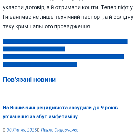
укласти договір, а й отримати кошти. Тепер ліфт у
Гнівані має не лише технічний паспорт, а й солідну
теку кримінального провадження.
На Вінниччині чоловік після сварки з дружиною спалив хату і
Навігація
намагався втекти на автобусі
записів
Щось у лісі здохло: головний фіскал Зеленського похвалив
вінницьке підприємство Порошенка
Пов'язані новини
На Вінниччині рецидивіста засудили до 9 років
ув’язнення за збут амфетаміну
30 Липня, 2025
Павло Сидорченко