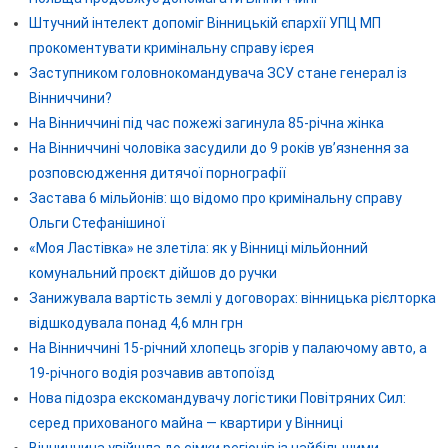
Штучний інтелект допоміг Вінницькій єпархії УПЦ МП
прокоментувати кримінальну справу ієрея
Заступником головнокомандувача ЗСУ стане генерал із
Вінниччини?
На Вінниччині під час пожежі загинула 85-річна жінка
На Вінниччині чоловіка засудили до 9 років ув’язнення за
розповсюдження дитячої порнографії
Застава 6 мільйонів: що відомо про кримінальну справу
Ольги Стефанішиної
«Моя Ластівка» не злетіла: як у Вінниці мільйонний
комунальний проєкт дійшов до ручки
Занижувала вартість землі у договорах: вінницька рієлторка
відшкодувала понад 4,6 млн грн
На Вінниччині 15-річний хлопець згорів у палаючому авто, а
19-річного водія розчавив автопоїзд
Нова підозра екскомандувачу логістики Повітряних Сил:
серед прихованого майна — квартири у Вінниці