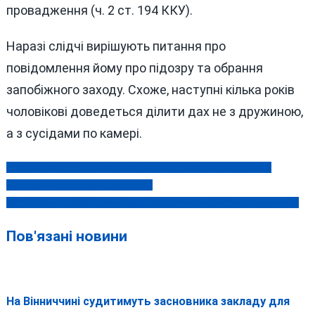
провадження (ч. 2 ст. 194 ККУ).
Наразі слідчі вирішують питання про
повідомлення йому про підозру та обрання
запобіжного заходу. Схоже, наступні кілька років
чоловікові доведеться ділити дах не з дружиною,
а з сусідами по камері.
Другий фронт надзвичайників Вінничини: між ворожими
Навігація
дронами та вогнем недбалості
записів
Як у Гнівані на ліфті для лікарні «накрутили» 400 тисяч гривень
Пов'язані новини
На Вінниччині судитимуть засновника закладу для