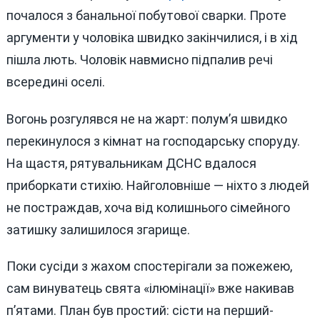
почалося з банальної побутової сварки. Проте
аргументи у чоловіка швидко закінчилися, і в хід
пішла лють. Чоловік навмисно підпалив речі
всередині оселі.
Вогонь розгулявся не на жарт: полум’я швидко
перекинулося з кімнат на господарську споруду.
На щастя, рятувальникам ДСНС вдалося
приборкати стихію. Найголовніше — ніхто з людей
не постраждав, хоча від колишнього сімейного
затишку залишилося згарище.
Поки сусіди з жахом спостерігали за пожежею,
сам винуватець свята «ілюмінації» вже накивав
п’ятами. План був простий: сісти на перший-