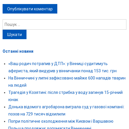
Пошук:
Останні новини
«Ваш родич потрапив у ДТП»: у Вінниці судитимуть
афериста, який видурив у вінничанки понад 153 тис. грн
На Вінниччині у липні зафіксовано майже 600 нападів тварин
на людей
Трагедія у Козятині: після стрибка у воду загинув 15-річний
юнак
Донька відомого агробарона виграла суд у газової компанії:
позов на 729 тисяч відхилили
Попри політичне охолодження між Києвом і Варшавою
Польща продовжує допомагати Вінниччині