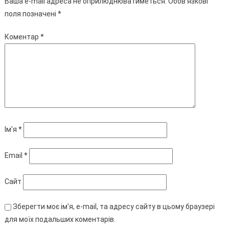
Ваша e-mail адреса не оприлюднюватиметься.
Обов’язкові
поля позначені
*
Коментар
*
Ім'я
*
Email
*
Сайт
Зберегти моє ім'я, e-mail, та адресу сайту в цьому браузері
для моїх подальших коментарів.