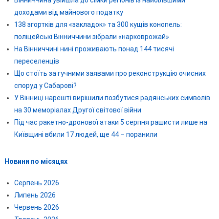
Вінниччина увійшла до сімки регіонів із найбільшими
доходами від майнового податку
138 згортків для «закладок» та 300 кущів конопель:
поліцейські Вінниччини зібрали «нарковрожай»
На Вінниччині нині проживають понад 144 тисячі
переселенців
Що стоїть за гучними заявами про реконструкцію очисних
споруд у Сабарові?
У Вінниці нарешті вирішили позбутися радянських символів
на 30 меморіалах Другої світової війни
Під час ракетно-дронової атаки 5 серпня рашисти лише на
Київщині вбили 17 людей, ще 44 – поранили
Новини по місяцях
Серпень 2026
Липень 2026
Червень 2026