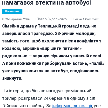
намагався втекти на автобусі
Вінничина
Павло Сидорченко
On
26 Березня, 2026
Leave A Comment
На
Сімейна драма у Теплицькій громаді ледь не
Віннич
завершилася трагедією. 28-річний молодик,
Чолов
замість того, щоб охолонути після конфлікту з
Після
Сварк
коханою, вирішив «вирішити питання»
З
радикально — чиркнув сірником у власній оселі.
Друж
А поки пожежники приборкували вогонь, «палій»
Спали
Хату
уже купував квиток на автобус, сподіваючись
І
зникнути.
Намаг
Втект
Ця історія, що більше нагадує кримінальний
На
Автоб
трилер, розігралася 24 березня в одному з сіл
Гайсинського району. За
інформацією поліції
, усе