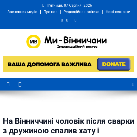
Skip
П’ятниця, 07 Серпня, 2026
to
Засновник медіа
Про нас
Редакційна політика
Наші контакти
content
Ми Вінничани
Незалежний інформаційний портал Вінничини
На Вінниччині чоловік після сварки
з дружиною спалив хату і