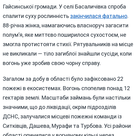
Гайсинської громади. У селі Басаличівка спроба
спалити суху рослинність
закінчилася фатально
.
88-річна жінка, намагаючись власноруч загасити
полум’я, яке миттєво поширилося сухостоєм, не
змогла протистояти стихії. Рятувальників на місце
не викликали — тіло загиблої знайшли сусіди, коли
вогонь уже зробив свою чорну справу.
Загалом за добу в області було зафіксовано 22
пожежі в екосистемах. Вогонь спопелив понад 12
гектарів землі. Масштаби займань були настільки
значними, що до ліквідації, окрім підрозділів
ДСНС, залучалися місцеві пожежні команди із
Ситківців, Дашева, Мурафи та Турбова. Усі райони
області опинилися у вогняному кільці через