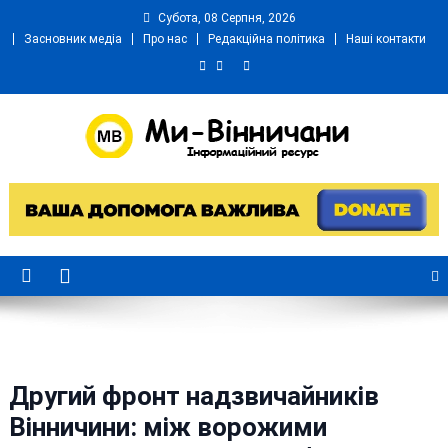
Skip
Субота, 08 Серпня, 2026
to
Засновник медіа
Про нас
Редакційна політика
Наші контакти
content
Ми Вінничани
Незалежний інформаційний портал Вінничини
Другий фронт надзвичайників
Вінничини: між ворожими