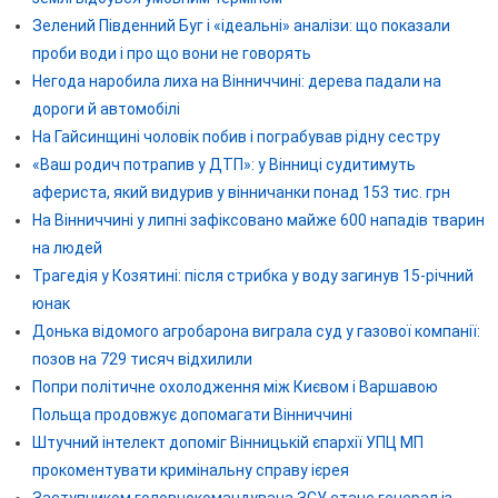
Зелений Південний Буг і «ідеальні» аналізи: що показали
проби води і про що вони не говорять
Негода наробила лиха на Вінниччині: дерева падали на
дороги й автомобілі
На Гайсинщині чоловік побив і пограбував рідну сестру
«Ваш родич потрапив у ДТП»: у Вінниці судитимуть
афериста, який видурив у вінничанки понад 153 тис. грн
На Вінниччині у липні зафіксовано майже 600 нападів тварин
на людей
Трагедія у Козятині: після стрибка у воду загинув 15-річний
юнак
Донька відомого агробарона виграла суд у газової компанії:
позов на 729 тисяч відхилили
Попри політичне охолодження між Києвом і Варшавою
Польща продовжує допомагати Вінниччині
Штучний інтелект допоміг Вінницькій єпархії УПЦ МП
прокоментувати кримінальну справу ієрея