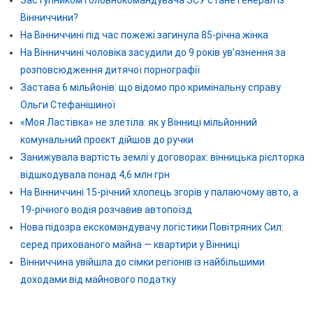
Заступником головнокомандувача ЗСУ стане генерал із
Вінниччини?
На Вінниччині під час пожежі загинула 85-річна жінка
На Вінниччині чоловіка засудили до 9 років ув’язнення за
розповсюдження дитячої порнографії
Застава 6 мільйонів: що відомо про кримінальну справу
Ольги Стефанішиної
«Моя Ластівка» не злетіла: як у Вінниці мільйонний
комунальний проєкт дійшов до ручки
Занижувала вартість землі у договорах: вінницька рієлторка
відшкодувала понад 4,6 млн грн
На Вінниччині 15-річний хлопець згорів у палаючому авто, а
19-річного водія розчавив автопоїзд
Нова підозра екскомандувачу логістики Повітряних Сил:
серед прихованого майна — квартири у Вінниці
Вінниччина увійшла до сімки регіонів із найбільшими
доходами від майнового податку