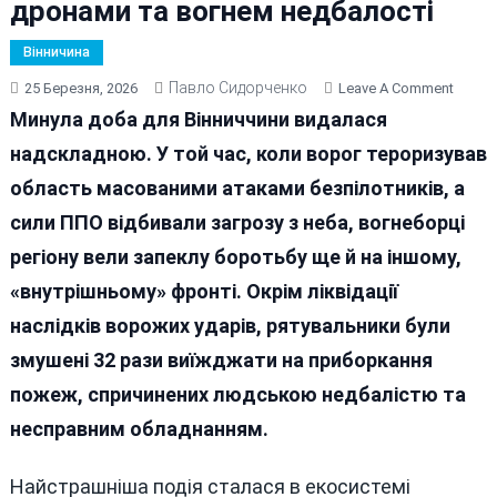
дронами та вогнем недбалості
Вінничина
Павло Сидорченко
On
25 Березня, 2026
Leave A Comment
Други
Минула доба для Вінниччини видалася
Фронт
надскладною. У той час, коли ворог тероризував
Надзв
область масованими атаками безпілотників, а
Віннич
Між
сили ППО відбивали загрозу з неба, вогнеборці
Воро
регіону вели запеклу боротьбу ще й на іншому,
Дрона
«внутрішньому» фронті. Окрім ліквідації
Та
Вогне
наслідків ворожих ударів, рятувальники були
Недба
змушені 32 рази виїжджати на приборкання
пожеж, спричинених людською недбалістю та
несправним обладнанням.
Найстрашніша подія сталася в екосистемі