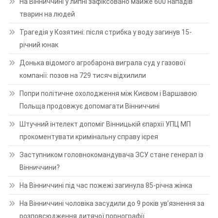
На Вінниччині у липні зафіксовано майже 600 нападів
тварин на людей
Трагедія у Козятині: після стрибка у воду загинув 15-
річний юнак
Донька відомого агробарона виграла суд у газової
компанії: позов на 729 тисяч відхилили
Попри політичне охолодження між Києвом і Варшавою
Польща продовжує допомагати Вінниччині
Штучний інтелект допоміг Вінницькій єпархії УПЦ МП
прокоментувати кримінальну справу ієрея
Заступником головнокомандувача ЗСУ стане генерал із
Вінниччини?
На Вінниччині під час пожежі загинула 85-річна жінка
На Вінниччині чоловіка засудили до 9 років ув’язнення за
розповсюдження дитячої порнографії