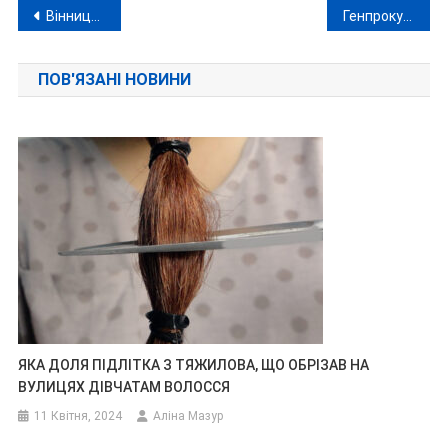
Навігація
Вінниця без води: масштабне відключення через аварію на станції «Вишенька»
Генпрокуратура та СБУ узялися за «гундяєвське підпілля» в центрі Києва
записів
ПОВ'ЯЗАНІ НОВИНИ
ЯКА ДОЛЯ ПІДЛІТКА З ТЯЖИЛОВА, ЩО ОБРІЗАВ НА
ВУЛИЦЯХ ДІВЧАТАМ ВОЛОССЯ
11 Квітня, 2024
Аліна Мазур