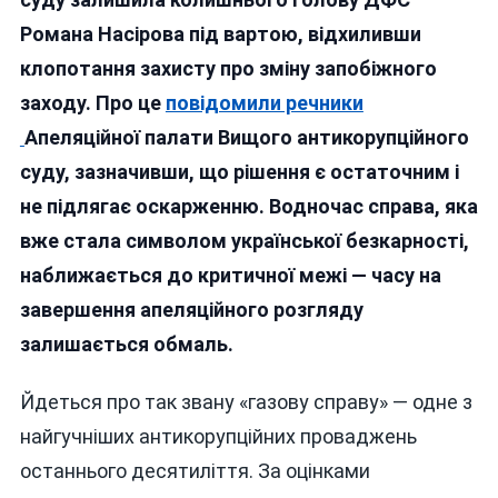
У
Романа Насірова під вартою, відхиливши
СІЗО,
клопотання захисту про зміну запобіжного
Але
Шанси
заходу. Про це
повідомили речники
«відпетляти
Апеляційної палати Вищого антикорупційного
Від
суду, зазначивши, що рішення є остаточним і
Вироку
Не
не підлягає оскарженню. Водночас справа, яка
Втратив
вже стала символом української безкарності,
наближається до критичної межі — часу на
завершення апеляційного розгляду
залишається обмаль.
Йдеться про так звану «газову справу» — одне з
найгучніших антикорупційних проваджень
останнього десятиліття. За оцінками