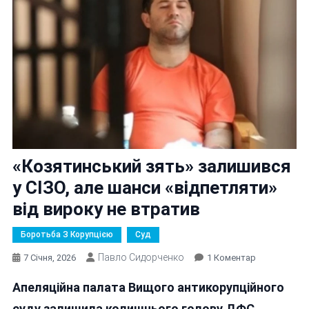
«Козятинський зять» залишився
у СІЗО, але шанси «відпетляти»
від вироку не втратив
Боротьба З Корупцією
Суд
Павло Сидорченко
До
7 Січня, 2026
1 Коментар
«Козятинськ
Апеляційна палата Вищого антикорупційного
Зять»
Залишився
суду залишила колишнього голову ДФС