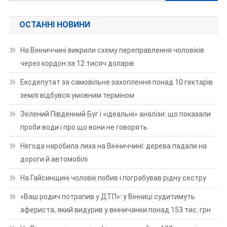
ОСТАННІ НОВИНИ
На Вінниччині викрили схему переправлення чоловіків
через кордон за 12 тисяч доларів
Ексдепутат за самовільне захоплення понад 10 гектарів
землі відбувся умовним терміном
Зелений Південний Буг і «ідеальні» аналізи: що показали
проби води і про що вони не говорять
Негода наробила лиха на Вінниччині: дерева падали на
дороги й автомобілі
На Гайсинщині чоловік побив і пограбував рідну сестру
«Ваш родич потрапив у ДТП»: у Вінниці судитимуть
афериста, який видурив у вінничанки понад 153 тис. грн