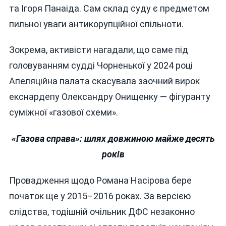
та Ігоря Панаіда. Сам склад суду є предметом
пильної уваги антикорупційної спільноти.
Зокрема, активісти нагадали, що саме під
головуванням судді Чорненької у 2024 році
Апеляційна палата скасувала заочний вирок
екснардепу Олександру Онищенку — фігуранту
суміжної «газової схеми».
«Газова справа»: шлях довжиною майже десять
років
Провадження щодо Романа Насірова бере
початок ще у 2015–2016 роках. За версією
слідства, тодішній очільник ДФС незаконно