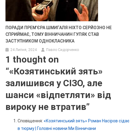
ПОРАДИ ПРЕМ’ЄРА ШМИГАЛЯ НІХТО СЕРЙОЗНО НЕ
СПРИЙМАЄ, ТОМУ ВІННИЧАНИН ГУПЯК СТАВ
ЗАСТУПНИКОМ ОДНОКЛАСНИКА
24 Липня, 2024
Павло Сидорченко
1 thought on
“
«Козятинський зять»
залишився у СІЗО, але
шанси «відпетляти» від
вироку не втратив
”
Сповіщення:
«Козятинський зять» Роман Насіров сідає
в тюрму | Головні новини Ми Вінничани