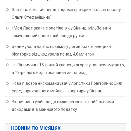
Застава 6 мільйонів: що відомо про кримінальну справу
Ольги Стефанішиної
«Моя Ластівка» не злетіла: як у Вінниці мільйонний
комунальний проєкт дійшов до ручки
Занижувала вартість землі у договорах: вінницька
рієлторка відшкодувала понад 4,6 млн грн
На Вінниччині 15-річний хлопець згорів у палаючому авто,
а 19-річного водія розчавив автопоїзд
Нова підозра екскомандувачу логістики Повітряних Сил:
серед прихованого майна — квартири у Вінниці
Вінниччина увійшла до сімки регіонів із найбільшими
доходами від майнового податку
НОВИНИ ПО МІСЯЦЯХ