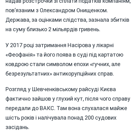
надав розстрочки зі сплати податків компаніям,
пов’язаним з Олександром Онищенком.
Держава, за оцінками слідства, зазнала збитків
на суму близько 2 мільярдів гривень.
У 2017 році затримання Насірова у лікарні
«Феофанія» та його поява в суді під картатою
ковдрою стали символом епохи «гучних, але
безрезультатних» антикорупційних справ.
Розгляд у Шевченківському райсуді Києва
фактично зайшов у глухий кут, після чого справу
передали до ВАКС. Там вона слухалася майже
шість років і налічувала понад 200 судових
засідань.