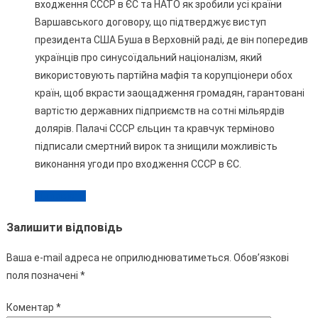
входження СССР в ЄС та НАТО як зробили усі країни
Варшавського договору, що підтверджує виступ
президента США Буша в Верховній раді, де він попередив
українців про синусоїдальний націоналізм, який
використовують партійна мафія та корупціонери обох
країн, щоб вкрасти заощадження громадян, гарантовані
вартістю державних підприємств на сотні мільярдів
долярів. Палачі СССР єльцин та кравчук терміново
підписали смертний вирок та знищили можливість
виконання угоди про входження СССР в ЄС.
Відповісти
Залишити відповідь
Ваша e-mail адреса не оприлюднюватиметься.
Обов’язкові
поля позначені
*
Коментар
*