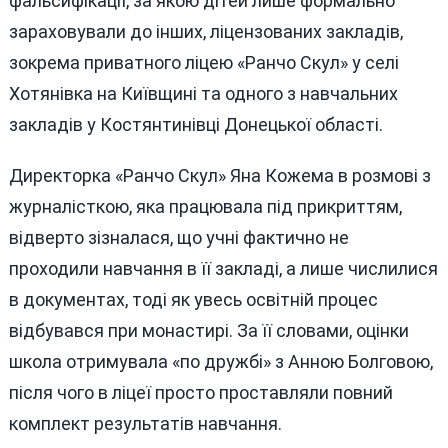
фальсифікації, за якою дітей лише формально
зараховували до інших, ліцензованих закладів,
зокрема приватного ліцею «Ранчо Скул» у селі
Хотянівка на Київщині та одного з навчальних
закладів у Костянтинівці Донецької області.
Директорка «Ранчо Скул» Яна Кожема в розмові з
журналісткою, яка працювала під прикриттям,
відверто зізналася, що учні фактично не
проходили навчання в її закладі, а лише числилися
в документах, тоді як увесь освітній процес
відбувався при монастирі. За її словами, оцінки
школа отримувала «по дружбі» з Анною Болговою,
після чого в ліцеї просто проставляли повний
комплект результатів навчання.