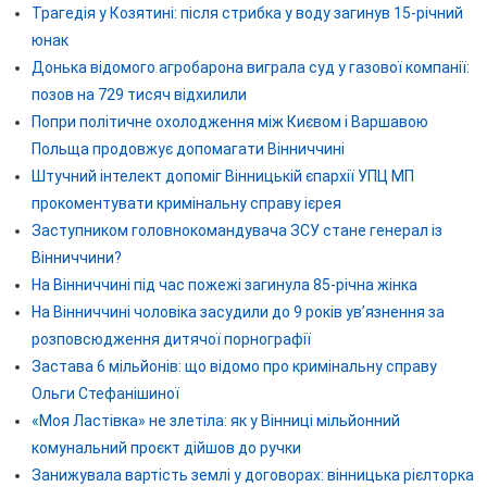
Трагедія у Козятині: після стрибка у воду загинув 15-річний
юнак
Донька відомого агробарона виграла суд у газової компанії:
позов на 729 тисяч відхилили
Попри політичне охолодження між Києвом і Варшавою
Польща продовжує допомагати Вінниччині
Штучний інтелект допоміг Вінницькій єпархії УПЦ МП
прокоментувати кримінальну справу ієрея
Заступником головнокомандувача ЗСУ стане генерал із
Вінниччини?
На Вінниччині під час пожежі загинула 85-річна жінка
На Вінниччині чоловіка засудили до 9 років ув’язнення за
розповсюдження дитячої порнографії
Застава 6 мільйонів: що відомо про кримінальну справу
Ольги Стефанішиної
«Моя Ластівка» не злетіла: як у Вінниці мільйонний
комунальний проєкт дійшов до ручки
Занижувала вартість землі у договорах: вінницька рієлторка