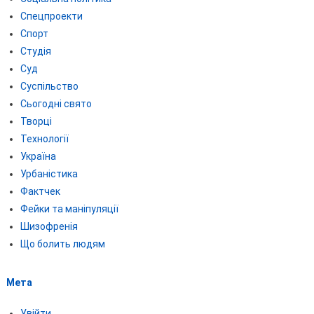
Спецпроекти
Спорт
Студія
Суд
Суспільство
Сьогодні свято
Творці
Технології
Україна
Урбаністика
Фактчек
Фейки та маніпуляції
Шизофренія
Що болить людям
Мета
Увійти