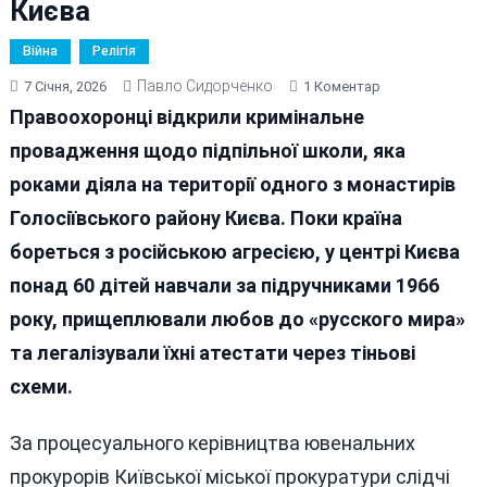
Києва
Війна
Релігія
Павло Сидорченко
До
7 Січня, 2026
1 Коментар
Генпрокуратура
Правоохоронці відкрили кримінальне
Та
провадження щодо підпільної школи, яка
СБУ
роками діяла на території одного з монастирів
Узялися
За
Голосіївського району Києва. Поки країна
«гундяєвське
бореться з російською агресією, у центрі Києва
Підпілля»
понад 60 дітей навчали за підручниками 1966
В
Центрі
року, прищеплювали любов до «русского мира»
Києва
та легалізували їхні атестати через тіньові
схеми.
За процесуального керівництва ювенальних
прокурорів Київської міської прокуратури слідчі