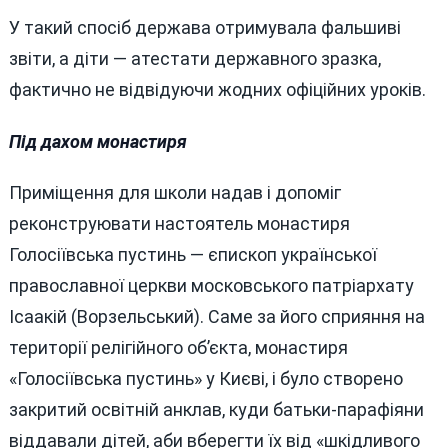
У такий спосіб держава отримувала фальшиві
звіти, а діти — атестати державного зразка,
фактично не відвідуючи жодних офіційних уроків.
Під дахом монастиря
Приміщення для школи надав і допоміг
реконструювати настоятель монастиря
Голосіївська пустинь — єпископ української
православної церкви московського патріархату
Ісаакій (Ворзельський). Саме за його сприяння на
території релігійного об’єкта, монастиря
«Голосіївська пустинь» у Києві, і було створено
закритий освітній анклав, куди батьки-парафіяни
віддавали дітей, аби вберегти їх від «шкідливого