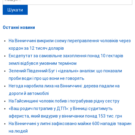
Останні новини
На Вінниччині викрили схему переправлення чоловіків через
кордон за 12 тисяч доларів
Ексдепутат за самовільне захоплення понад 10 гектарів
землі відбувся умовним терміном
Зелений Південний Буг і «ідеальні» аналізи: що показали
проби води і про що вони не говорять
Негода наробила лиха на Вінниччині: дерева падали на
дороги й автомобілі
На Гайсинщині чоловік побив і пограбував рідну сестру
«Ваш родич потрапив у ДТП»: у Вінниці судитимуть
афериста, який видурив у вінничанки понад 153 тис. грн
На Вінниччині у липні зафіксовано майже 600 нападів тварин
на людей