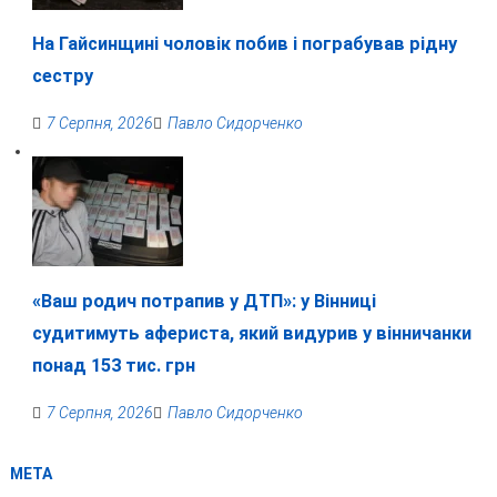
На Гайсинщині чоловік побив і пограбував рідну
сестру
7 Серпня, 2026
Павло Сидорченко
«Ваш родич потрапив у ДТП»: у Вінниці
судитимуть афериста, який видурив у вінничанки
понад 153 тис. грн
7 Серпня, 2026
Павло Сидорченко
МЕТА