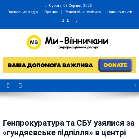
Skip
Субота, 08 Серпня, 2026
to
Засновник медіа
Про нас
Редакційна політика
Наші контакти
content
Ми Вінничани
Незалежний інформаційний портал Вінничини
Генпрокуратура та СБУ узялися за
«гундяєвське підпілля» в центрі