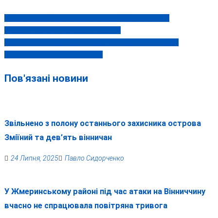
«Козятинський зять» залишився у СІЗО, але шанси
Навігація
«відпетляти» від вироку не втратив
записів
Вінниччина готується до зустрічі потужного циклону:
розгорнуто цілодобовий штаб
Пов'язані новини
Звільнено з полону останнього захисника острова
Зміїний та дев’ять вінничан
24 Липня, 2025
Павло Сидорченко
У Жмеринському районі під час атаки на Вінниччину
вчасно не спрацювала повітряна тривога