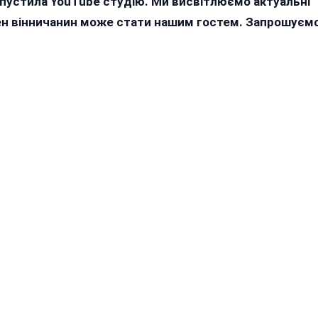
апустила YouTube студію. Ми висвітлюємо актуальні
жен вінничанин може стати нашим гостем. Запрошуєм