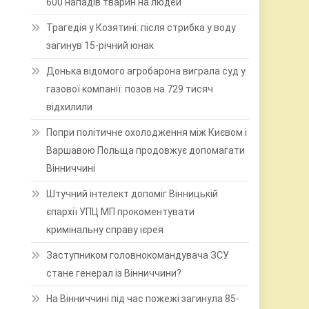
600 нападів тварин на людей
Трагедія у Козятині: після стрибка у воду
загинув 15-річний юнак
Донька відомого агробарона виграла суд у
газової компанії: позов на 729 тисяч
відхилили
Попри політичне охолодження між Києвом і
Варшавою Польща продовжує допомагати
Вінниччині
Штучний інтелект допоміг Вінницькій
єпархії УПЦ МП прокоментувати
кримінальну справу ієрея
Заступником головнокомандувача ЗСУ
стане генерал із Вінниччини?
На Вінниччині під час пожежі загинула 85-