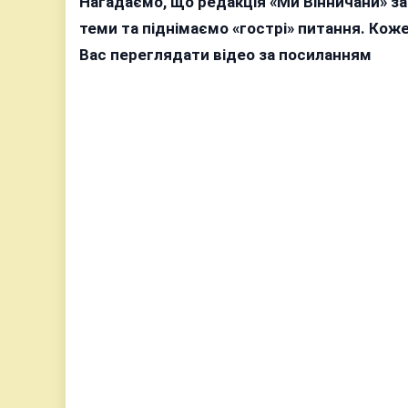
Нагадаємо, що редакція «Ми Вінничани» з
теми та піднімаємо «гострі» питання. Ко
Вас переглядати відео за посиланням