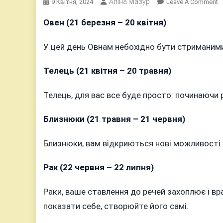
Аліна Мазур
O
9 Квітня, 2024
Leave A Comment
Г
Овен (21 березня – 20 квітня)
Н
9
У цей день Овнам небохідно бути стриманими
К
2
Телець (21 квітня – 20 травня)
Р
Телець, для вас все буде просто: починаючи
Близнюки (21 травня – 21 червня)
Близнюки, вам відкриються нові можливості у
Рак (22 червня – 22 липня)
Раки, ваше ставлення до речей захоплює і вр
показати себе, створюйте його самі.