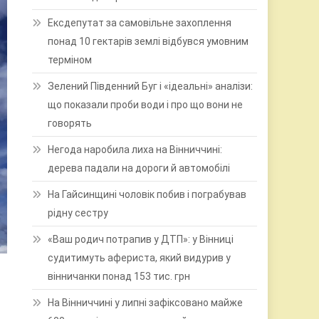
Ексдепутат за самовільне захоплення
понад 10 гектарів землі відбувся умовним
терміном
Зелений Південний Буг і «ідеальні» аналізи:
що показали проби води і про що вони не
говорять
Негода наробила лиха на Вінниччині:
дерева падали на дороги й автомобілі
На Гайсинщині чоловік побив і пограбував
рідну сестру
«Ваш родич потрапив у ДТП»: у Вінниці
судитимуть афериста, який видурив у
вінничанки понад 153 тис. грн
На Вінниччині у липні зафіксовано майже