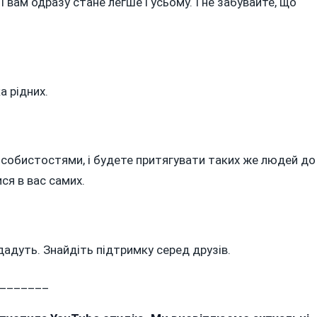
 і вам одразу стане легше і усьому. І не забувайте, що
а рідних.
собистостями, і будете притягувати таких же людей до
я в вас самих.
адуть. Знайдіть підтримку серед друзів.
_______