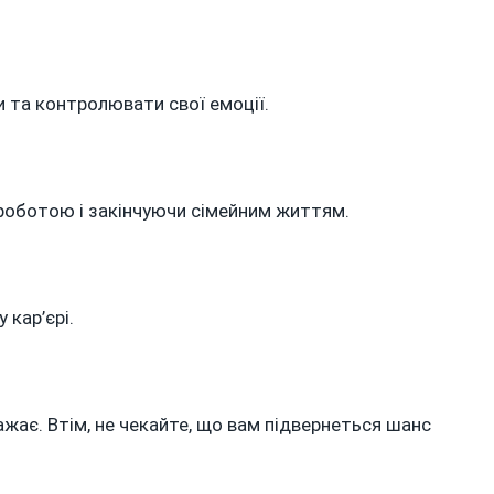
n
ОРОСКОП
А
 та контролювати свої емоції.
ВІТНЯ
024
ОКУ
 роботою і закінчуючи сімейним життям.
 кар’єрі.
ажає. Втім, не чекайте, що вам підвернеться шанс