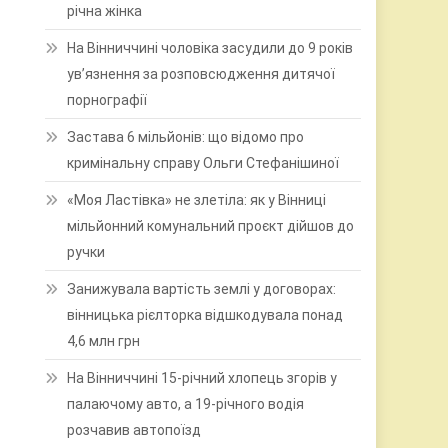
річна жінка
На Вінниччині чоловіка засудили до 9 років
ув’язнення за розповсюдження дитячої
порнографії
Застава 6 мільйонів: що відомо про
кримінальну справу Ольги Стефанішиної
«Моя Ластівка» не злетіла: як у Вінниці
мільйонний комунальний проєкт дійшов до
ручки
Занижувала вартість землі у договорах:
вінницька рієлторка відшкодувала понад
4,6 млн грн
На Вінниччині 15-річний хлопець згорів у
палаючому авто, а 19-річного водія
розчавив автопоїзд