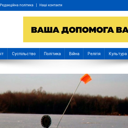
Редакційна політика
Наші контакти
іт
Суспільство
Політика
Війна
Релігія
Культура