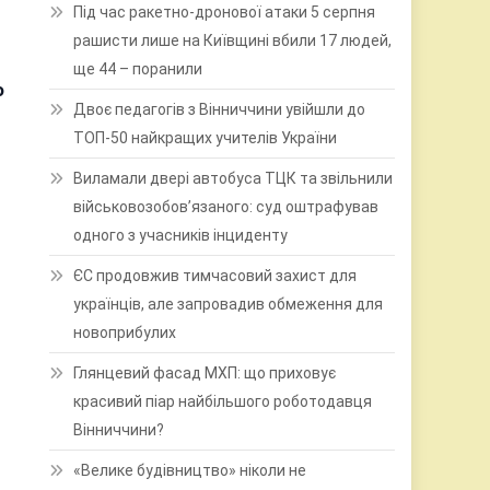
Під час ракетно-дронової атаки 5 серпня
рашисти лише на Київщині вбили 17 людей,
ще 44 – поранили
о
Двоє педагогів з Вінниччини увійшли до
ТОП-50 найкращих учителів України
Виламали двері автобуса ТЦК та звільнили
військовозобов’язаного: суд оштрафував
одного з учасників інциденту
ЄС продовжив тимчасовий захист для
українців, але запровадив обмеження для
новоприбулих
Глянцевий фасад МХП: що приховує
красивий піар найбільшого роботодавця
Вінниччини?
«Велике будівництво» ніколи не