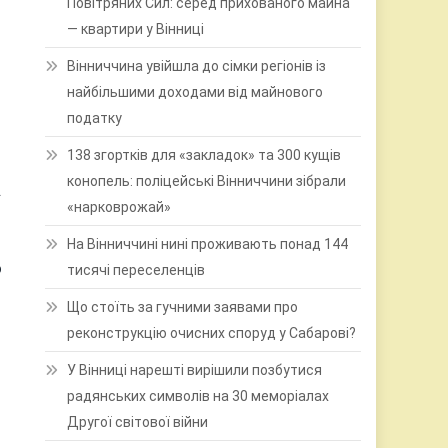
Повітряних Сил: серед прихованого майна
— квартири у Вінниці
Вінниччина увійшла до сімки регіонів із
найбільшими доходами від майнового
податку
138 згортків для «закладок» та 300 кущів
конопель: поліцейські Вінниччини зібрали
.
«нарковрожай»
На Вінниччині нині проживають понад 144
о
тисячі переселенців
Що стоїть за гучними заявами про
реконструкцію очисних споруд у Сабарові?
У Вінниці нарешті вирішили позбутися
радянських символів на 30 меморіалах
Другої світової війни