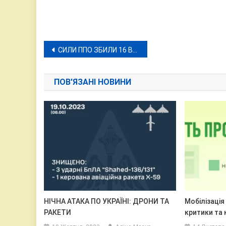
Навігація
СИЛИ ППО ЗБИЛИ 16 ВОРОЖІ БпЛА ІЗ 23
записів
ПОВ'ЯЗАНІ НОВИНИ
НІЧНА АТАКА ПО УКРАЇНІ: ДРОНИ ТА
Мобілізація
РАКЕТИ
критики та