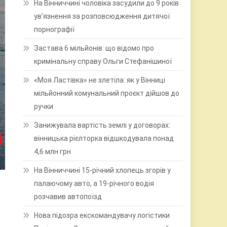
На Вінниччині чоловіка засудили до 9 років
ув’язнення за розповсюдження дитячої
порнографії
Застава 6 мільйонів: що відомо про
кримінальну справу Ольги Стефанішиної
«Моя Ластівка» не злетіла: як у Вінниці
мільйонний комунальний проєкт дійшов до
ручки
Занижувала вартість землі у договорах:
вінницька рієлторка відшкодувала понад
4,6 млн грн
На Вінниччині 15-річний хлопець згорів у
палаючому авто, а 19-річного водія
розчавив автопоїзд
Нова підозра екскомандувачу логістики