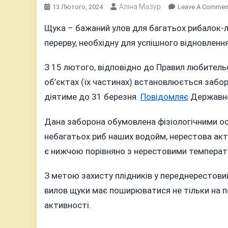
Аліна Мазур
13 Лютого, 2024
Leave A Commen
Щука – бажаний улов для багатьох рибалок-
перерву, необхідну для успішного відновлення
З 15 лютого, відповідно до Правил любитель
об’єктах (їх частинах) встановлюється забор
діятиме до 31 березня.
Повідомляє
Державне 
Дана заборона обумовлена фізіологічними о
небагатьох риб наших водойм, нерестова акт
є нижчою порівняно з нерестовими температу
З метою захисту плідників у переднерестовий
вилов щуки має поширюватися не тільки на пе
активності.