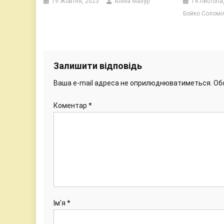
19 Жовтня, 2023
Аліна Мазур
14 Листопа
Бойко Соломі
Залишити відповідь
Ваша e-mail адреса не оприлюднюватиметься.
Об
Коментар
*
Ім'я
*