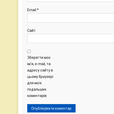
Email
*
Сайт
Зберегти моє
ім'я, e-mail, та
адресу сайту в
цьому браузері
для моїх
подальших
коментарів.