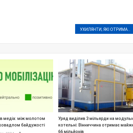
УХИЛЯНТИ, ЯКІ ОТРИМАЛИ УМОВНИЙ ТЕРМІН, Й НАДАЛІ ПІДЛЯГАЮТЬ МОБІЛІЗАЦІЇ – ЦУЦКІРІДЗЕ
 в медіа: між молотом
Уряд виділив 3 мільярди на модульн
 ковадлом байдужості
котельні: Вінниччина отримає майж
66 мільйонів