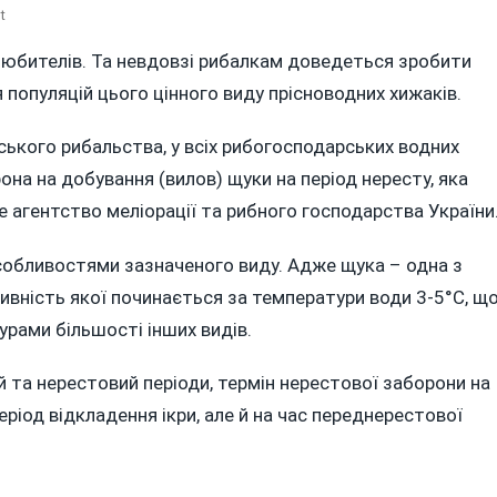
On
t
З
любителів. Та невдовзі рибалкам доведеться зробити
15
 популяцій цього цінного виду прісноводних хижаків.
ЛЮТОГО
В
УКРАЇНІ
ського рибальства, у всіх рибогосподарських водних
РОЗПОЧИНАЄТЬСЯ
она на добування (вилов) щуки на період нересту, яка
НЕРЕСТОВА
агентство меліорації та рибного господарства України
ЗАБОРОНА
НА
собливостями зазначеного виду. Адже щука – одна з
ВИЛОВ
ЩУКИ
ивність якої починається за температури води 3-5°C, щ
рами більшості інших видів.
 та нерестовий періоди, термін нерестової заборони на
ріод відкладення ікри, але й на час переднерестової