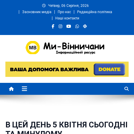
Skip
Четвер, 06 Серпня, 2026
to
Засновник медіа
Про нас
Редакційна політика
content
Наші контакти
Ми Вінничани
Незалежний інформаційний портал Вінничини
В ЦЕЙ ДЕНЬ 5 КВІТНЯ СЬОГОДНІ
ТА МИНУЛОМУ