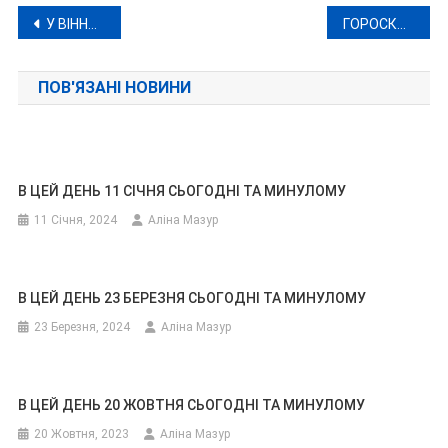
Навігація
У ВІННИЦІ П’ЯНИЙ ВОДІЙ КАТАВСЯ НА CHEVROLET: ДОЗА АЛКОГОЛЮ ПЕРЕВИЩУВАЛА НОРМУ В 11 РАЗІВ
ГОРОСКОП НА 5 КВІТНЯ 2024 РОКУ
записів
ПОВ'ЯЗАНІ НОВИНИ
В ЦЕЙ ДЕНЬ 11 СІЧНЯ СЬОГОДНІ ТА МИНУЛОМУ
11 Січня, 2024
Аліна Мазур
В ЦЕЙ ДЕНЬ 23 БЕРЕЗНЯ СЬОГОДНІ ТА МИНУЛОМУ
23 Березня, 2024
Аліна Мазур
В ЦЕЙ ДЕНЬ 20 ЖОВТНЯ СЬОГОДНІ ТА МИНУЛОМУ
20 Жовтня, 2023
Аліна Мазур