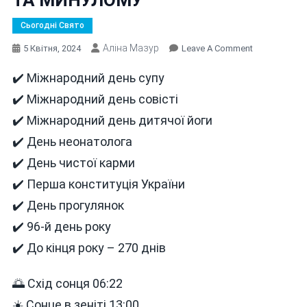
Сьогодні Свято
Аліна Мазур
On
5 Квітня, 2024
Leave A Comment
В
✔️ Міжнародний день супу
ЦЕЙ
ДЕНЬ
✔️ Міжнародний день совісті
5
✔️ Міжнародний день дитячої йоги
КВІТНЯ
✔️ День неонатолога
СЬОГОДНІ
ТА
✔️ День чистої карми
МИНУЛОМУ
✔️ Перша конституція України
✔️ День прогулянок
✔️ 96-й день року
✔️ До кінця року – 270 днів
🌅 Схід сонця 06:22
☀️ Сонце в зеніті 13:00