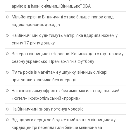
армію від імені очільниці Вінницької ОВА
Мільйонерів на Вінниччині стало більше, попри спад
задекларованих доходів
На Вінниччині судитимуть матір, яка вдарила ножем у
спину 17-річну доньку
Ветеран вінницької «Червоної Калини» дав старт новому
сезону української Прем’єр-ліги з футболу
П’ять років із магнітами у шлунку: вінницькі лікарі
врятували хлопчика без операції
На вінницькому «фронті» без змін: могилів-подільський
«котел» і крижопільський «прорив»
На Вінниччині знову потонув чоловік
Від щирого серця за бюджетний кошт: у вінницькому
кардіоцентрі переплатили більше мільйона за