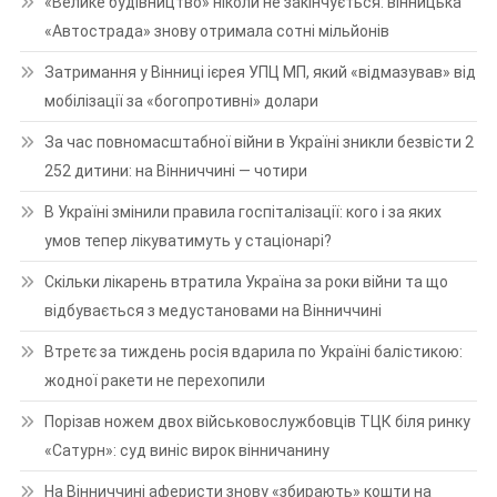
«Велике будівництво» ніколи не закінчується: вінницька
«Автострада» знову отримала сотні мільйонів
Затримання у Вінниці ієрея УПЦ МП, який «відмазував» від
мобілізації за «богопротивні» долари
За час повномасштабної війни в Україні зникли безвісти 2
252 дитини: на Вінниччині — чотири
В Україні змінили правила госпіталізації: кого і за яких
умов тепер лікуватимуть у стаціонарі?
Скільки лікарень втратила Україна за роки війни та що
відбувається з медустановами на Вінниччині
Втретє за тиждень росія вдарила по Україні балістикою:
жодної ракети не перехопили
Порізав ножем двох військовослужбовців ТЦК біля ринку
«Сатурн»: суд виніс вирок вінничанину
На Вінниччині аферисти знову «збирають» кошти на