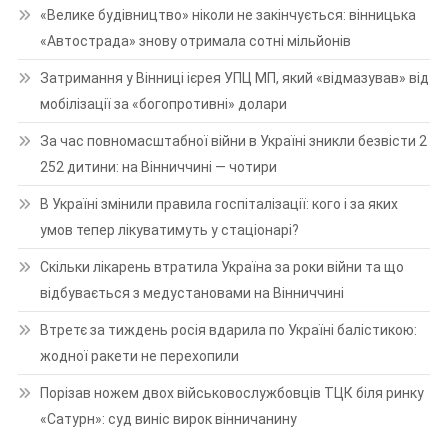
«Велике будівництво» ніколи не закінчується: вінницька
«Автострада» знову отримала сотні мільйонів
Затримання у Вінниці ієрея УПЦ МП, який «відмазував» від
мобілізації за «богопротивні» долари
За час повномасштабної війни в Україні зникли безвісти 2
252 дитини: на Вінниччині — чотири
В Україні змінили правила госпіталізації: кого і за яких
умов тепер лікуватимуть у стаціонарі?
Скільки лікарень втратила Україна за роки війни та що
відбувається з медустановами на Вінниччині
Втретє за тиждень росія вдарила по Україні балістикою:
жодної ракети не перехопили
Порізав ножем двох військовослужбовців ТЦК біля ринку
«Сатурн»: суд виніс вирок вінничанину