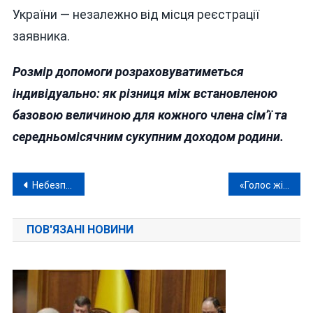
України — незалежно від місця реєстрації
заявника.
Розмір допомоги розраховуватиметься
індивідуально: як різниця між встановленою
базовою величиною для кожного члена сім’ї та
середньомісячним сукупним доходом родини.
Навігація
Небезпечні канікули: що загрожує дітям на Вінниччині
«Голос жінок і лідерство» : вінничанки взяли участь у стратегічній сесії в Кропивницькому
записів
ПОВ'ЯЗАНІ НОВИНИ