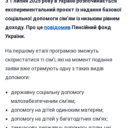
З 1 липня 2025 року в Україні розпочинається
Із
Низькими
експериментальний проєкт із надання базової
Доходами
соціальної допомоги сім’ям із низьким рівнем
Виплачуватимуть
доходу. Про це
повідомив
Пенсійний фонд
Базову
Соцдопомогу:
України.
Хто
Зможе
На першому етапі програмою зможуть
Отримати?
скористатися ті сім’ї, які на момент подання
заяви вже отримують одну з таких видів
допомоги:
державну соціальну допомогу
малозабезпеченим сім’ям;
допомогу на дітей одиноким матерям;
допомогу на дітей у багатодітних сім’ях;
тимчасову державну допомогу дітям, чиї