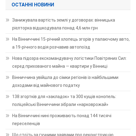
ОСТАННІ НОВИНИ
Занижувала вартість землі у договорах: вінницька
рієлторка відшкодувала понад 4,6 млн грн
На Вінниччині 15-річний хлопець згорів у палаючому авто,
а 19-річного водія розчавив автопоїзд
Нова підозра екскомандувачу логістики Повітряних Сил:
серед прихованого майна — квартири у Вінниці
Вінниччина увійшла до сімки регіонів із найбільшими
доходами від майнового податку
138 згортків для «закладок» та 300 кущів конопель:
поліцейські Вінниччини зібрали «нарковрожай»
На Вінниччині нині проживають понад 144 тисячі
переселенців
Що стоїть за гучними заявами про реконструкцію