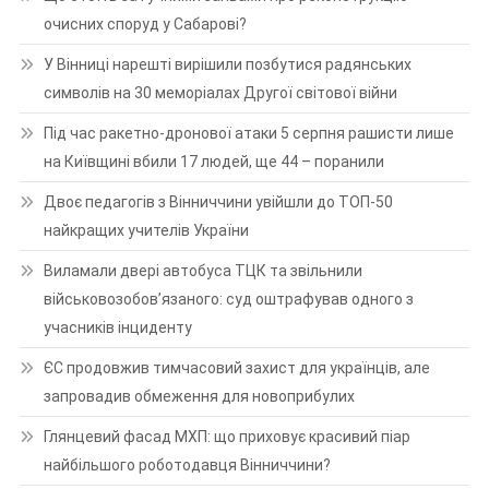
очисних споруд у Сабарові?
У Вінниці нарешті вирішили позбутися радянських
символів на 30 меморіалах Другої світової війни
Під час ракетно-дронової атаки 5 серпня рашисти лише
на Київщині вбили 17 людей, ще 44 – поранили
Двоє педагогів з Вінниччини увійшли до ТОП-50
найкращих учителів України
Виламали двері автобуса ТЦК та звільнили
військовозобов’язаного: суд оштрафував одного з
учасників інциденту
ЄС продовжив тимчасовий захист для українців, але
запровадив обмеження для новоприбулих
Глянцевий фасад МХП: що приховує красивий піар
найбільшого роботодавця Вінниччини?