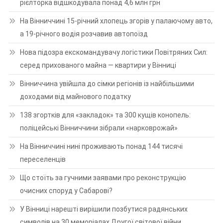
рієлторка відшкодувала понад 4,6 млн грн
На Вінниччині 15-річний хлопець згорів у палаючому авто,
а 19-річного водія розчавив автопоїзд
Нова підозра екскомандувачу логістики Повітряних Сил:
серед прихованого майна — квартири у Вінниці
Вінниччина увійшла до сімки регіонів із найбільшими
доходами від майнового податку
138 згортків для «закладок» та 300 кущів конопель:
поліцейські Вінниччини зібрали «нарковрожай»
На Вінниччині нині проживають понад 144 тисячі
переселенців
Що стоїть за гучними заявами про реконструкцію
очисних споруд у Сабарові?
У Вінниці нарешті вирішили позбутися радянських
символів на 30 меморіалах Другої світової війни