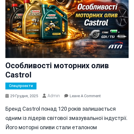
Особливості моторних олив
Castrol
Спецпроекти
Admin
On
29 Грудня, 2025
Leave A Comment
Особливості
Бренд Castrol понад 120 років залишається
Моторних
Олив
одним із лідерів світової змазувальної індустрії.
Castrol
Його моторні оливи стали еталоном