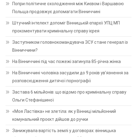
Попри політичне охолодження між Києвом і Варшавою
Польща продовжує допомагати Вінниччині
Штучний інтелект допоміг Вінницькій єпархії УПЦ МП
прокоментувати кримінальну справу ієрея
Заступником головнокомандувача ЗСУ стане генерал із
Вінниччини?
На Вінниччині під час пожежі загинула 85-річна жінка
На Вінниччині чоловіка засудили до 9 років ув’язнення за
розповсюдження дитячої порнографії
Застава 6 мільйонів: що відомо про кримінальну справу
Ольги Стефанішиної
«Моя Ластівка» не злетіла: як у Вінниці мільйонний
комунальний проєкт дійшов до ручки
Занижувала вартість землі у договорах: вінницька