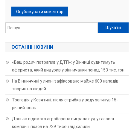
Пошук:
ОСТАННІ НОВИНИ
«Ваш родич потрапив у ДТП»: у Вінниці судитимуть
афериста, який видурив у вінничанки понад 153 тис. грн
На Вінниччині у липні зафіксовано майже 600 нападів
тварин на людей
Трагедія у Козятині: після стрибка у воду загинув 15-
річний юнак
Донька відомого агробарона виграла суд у газової
компанії: позов на 729 тисяч відхилили