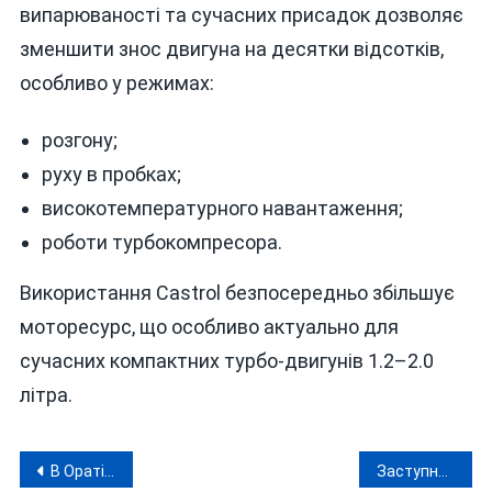
випарюваності та сучасних присадок дозволяє
зменшити знос двигуна на десятки відсотків,
особливо у режимах:
розгону;
руху в пробках;
високотемпературного навантаження;
роботи турбокомпресора.
Використання Castrol безпосередньо збільшує
моторесурс, що особливо актуально для
сучасних компактних турбо-двигунів 1.2–2.0
літра.
Навігація
В Оратівській громаді «слуга народу» організував розкрадання бюджету
Заступнику Тиврівського селищного голови інкримінують ще й організацію «сімейної» торгівлі «білими» квитками»