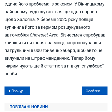
єдина його проблема із законом. У Вінницькому
районному суді слухається ще одна справа
щодо Халояна. У березні 2025 року поліція
зупинила його за кермом розшукуваного
автомобіля
Chevrolet Aveo
. Бізнесмен спробував
«вирішити питання» на місці, запропонувавши
патрульним 8 000 гривень хабаря, щоб авто не
вилучали на штрафмайданчик. Тепер йому
інкримінують ще й статтю за підкуп службової
особи.
Навігація
Прокурорська родина з Вінниці потрапила у смертельну автотрощу: що відомо?
Особливості моторних олив Castrol
записів
ПОВ'ЯЗАНІ НОВИНИ