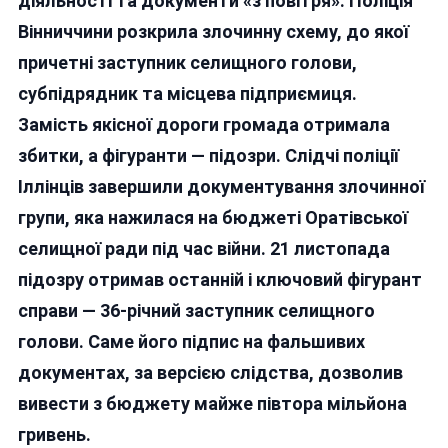
діяльності та документи «з повітря». Поліція
«слуга
Вінниччини розкрила злочинну схему, до якої
Народу»
причетні заступник селищного голови,
Організу
Розкрада
субпідрядник та місцева підприємиця.
Бюджету
Замість якісної дороги громада отримала
збитки, а фігуранти — підозри. Слідчі поліції
Іллінців завершили документування злочинної
групи, яка нажилася на бюджеті Оратівської
селищної ради під час війни. 21 листопада
підозру отримав останній і ключовий фігурант
справи — 36-річний заступник селищного
голови. Саме його підпис на фальшивих
документах, за версією слідства, дозволив
вивести з бюджету майже півтора мільйона
гривень.