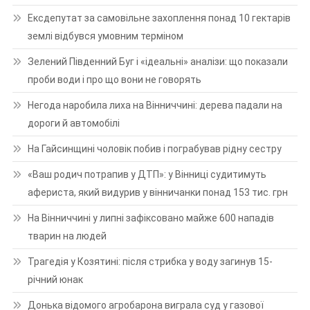
Ексдепутат за самовільне захоплення понад 10 гектарів
землі відбувся умовним терміном
Зелений Південний Буг і «ідеальні» аналізи: що показали
проби води і про що вони не говорять
Негода наробила лиха на Вінниччині: дерева падали на
дороги й автомобілі
На Гайсинщині чоловік побив і пограбував рідну сестру
«Ваш родич потрапив у ДТП»: у Вінниці судитимуть
афериста, який видурив у вінничанки понад 153 тис. грн
На Вінниччині у липні зафіксовано майже 600 нападів
тварин на людей
Трагедія у Козятині: після стрибка у воду загинув 15-
річний юнак
Донька відомого агробарона виграла суд у газової