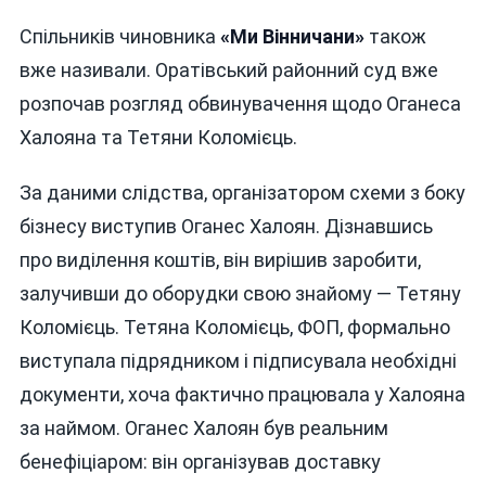
Спільників чиновника
«Ми Вінничани»
також
вже називали. Оратівський районний суд вже
розпочав розгляд обвинувачення щодо Оганеса
Халояна та Тетяни Коломієць.
За даними слідства, організатором схеми з боку
бізнесу виступив Оганес Халоян. Дізнавшись
про виділення коштів, він вирішив заробити,
залучивши до оборудки свою знайому — Тетяну
Коломієць. Тетяна Коломієць, ФОП, формально
виступала підрядником і підписувала необхідні
документи, хоча фактично працювала у Халояна
за наймом. Оганес Халоян був реальним
бенефіціаром: він організував доставку