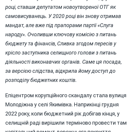
році, ставши депутатом новоутвореної ОТГ як
самовисуванець. У 2020 році він знову отримав
мандат, але вже під прапорами партії «Слуга
народу». Очоливши ключову комісію з питань
бюджету та фінансів, Сливка згодом пересів у
крісло заступника селищного голови з питань
діяльності виконавчих органів. Саме ця посада,
за версією слідства, відкрила йому доступ до
розподілу бюджетних коштів.
Епіцентром корупційного скандалу стала вулиця
Молодіжна у селі Якимівка. Наприкінці грудня
2022 року, коли бюджетний рік добігав кінця, у
селищній раді вирішили терміново провести там
капітальний ремонт дорожнього покриття.