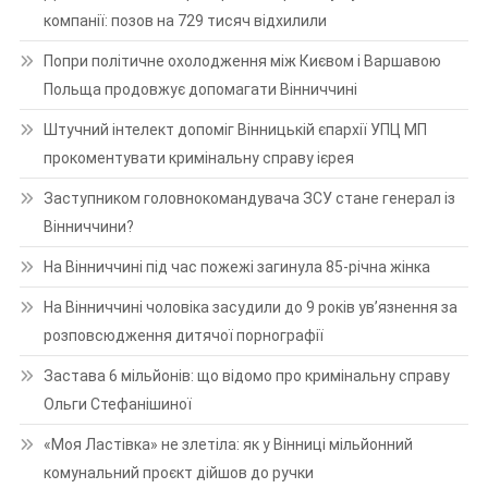
компанії: позов на 729 тисяч відхилили
Попри політичне охолодження між Києвом і Варшавою
Польща продовжує допомагати Вінниччині
Штучний інтелект допоміг Вінницькій єпархії УПЦ МП
прокоментувати кримінальну справу ієрея
Заступником головнокомандувача ЗСУ стане генерал із
Вінниччини?
На Вінниччині під час пожежі загинула 85-річна жінка
На Вінниччині чоловіка засудили до 9 років ув’язнення за
розповсюдження дитячої порнографії
Застава 6 мільйонів: що відомо про кримінальну справу
Ольги Стефанішиної
«Моя Ластівка» не злетіла: як у Вінниці мільйонний
комунальний проєкт дійшов до ручки