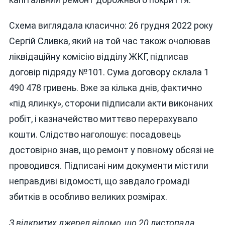
Схема виглядала класично: 26 грудня 2022 року
Сергій Сливка, який на той час також очолював
ліквідаційну комісію відділу ЖКГ, підписав
договір підряду №101. Сума договору склала 1
490 478 гривень. Вже за кілька днів, фактично
«під ялинку», сторони підписали акти виконаних
робіт, і казначейство миттєво перерахувало
кошти. Слідство наголошує: посадовець
достовірно знав, що ремонт у повному обсязі не
проводився. Підписані ним документи містили
неправдиві відомості, що завдало громаді
збитків в особливо великих розмірах.
З відкритих джерел відомо, що 20 листопада