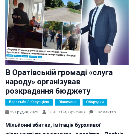
В Оратівській громаді «слуга
народу» організував
розкрадання бюджету
Боротьба З Корупцією
Вінничина
Оборудки
Павло Сидорченко
До
29 Грудня, 2025
1 Коментар
В
Мільйонні збитки, імітація бурхливої
Оратівськ
Громаді