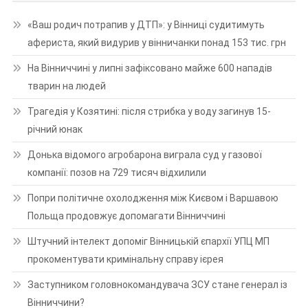
«Ваш родич потрапив у ДТП»: у Вінниці судитимуть
афериста, який видурив у вінничанки понад 153 тис. грн
На Вінниччині у липні зафіксовано майже 600 нападів
тварин на людей
Трагедія у Козятині: після стрибка у воду загинув 15-
річний юнак
Донька відомого агробарона виграла суд у газової
компанії: позов на 729 тисяч відхилили
Попри політичне охолодження між Києвом і Варшавою
Польща продовжує допомагати Вінниччині
Штучний інтелект допоміг Вінницькій єпархії УПЦ МП
прокоментувати кримінальну справу ієрея
Заступником головнокомандувача ЗСУ стане генерал із
Вінниччини?