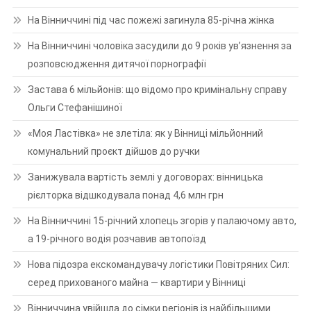
На Вінниччині під час пожежі загинула 85-річна жінка
На Вінниччині чоловіка засудили до 9 років ув’язнення за
розповсюдження дитячої порнографії
Застава 6 мільйонів: що відомо про кримінальну справу
Ольги Стефанішиної
«Моя Ластівка» не злетіла: як у Вінниці мільйонний
комунальний проєкт дійшов до ручки
Занижувала вартість землі у договорах: вінницька
рієлторка відшкодувала понад 4,6 млн грн
На Вінниччині 15-річний хлопець згорів у палаючому авто,
а 19-річного водія розчавив автопоїзд
Нова підозра екскомандувачу логістики Повітряних Сил:
серед прихованого майна — квартири у Вінниці
Вінниччина увійшла до сімки регіонів із найбільшими