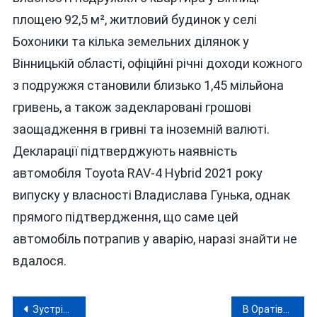
площею 92,5 м², житловий будинок у селі
Бохоники та кілька земельних ділянок у
Вінницькій області, офіційні річні доходи кожного
з подружжя становили близько 1,45 мільйона
гривень, а також задекларовані грошові
заощадження в гривні та іноземній валюті.
Декларації підтверджують наявність
автомобіля Toyota RAV-4 Hybrid 2021 року
випуску у власності Владислава Гунька, однак
прямого підтвердження, що саме цей
автомобіль потрапив у аварію, наразі знайти не
вдалося.
Навігація
Зустріч Трампа з Зеленським: домовилися домовлятися далі
В Оратівській громаді «слуга народу» організував розкрадання бюджету