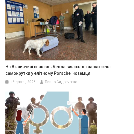
На Вінниччині спанієль Белла винюхала наркотичні
самокрутки у елітному Porsche іноземця
1 Червня, 2026
Павло Сидорченко