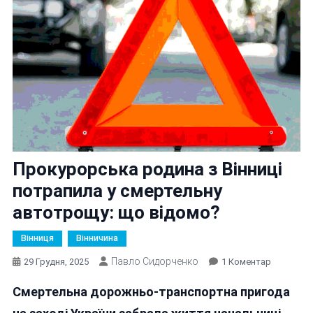
Прокурорська родина з Вінниці
потрапила у смертельну
автотрощу: що відомо?
Вінниця
Вінничина
Павло Сидорченко
До
29 Грудня, 2025
1 Коментар
Прокурор
Смертельна дорожньо-транспортна пригода
Родина
З