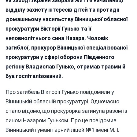
на заході України забрала життя начальниці
Вінниці
відділу захисту інтересів дітей та протидії
Потрапил
домашньому насильству Вінницької обласної
У
Смертель
прокуратури Вікторії Гунько та її
Автотрощ
неповнолітнього сина Назара. Чоловік
Що
загиблої, прокурор Вінницької спеціалізованої
Відомо?
прокуратури у сфері оборони Південного
регіону Владислав Гунько, отримав травми й
був госпіталізований.
Про загибель Вікторії Гунько повідомили у
Вінницькій обласній прокуратурі. Одночасно
стало відомо, що прокурорка загинула разом із
сином Назаром Гуньком. Про це повідомив
Вінницький гуманітарний ліцей №1 імені М. І.