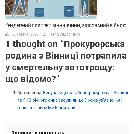
ҐЕНДЕРНИЙ ПОРТРЕТ ВІННИЧЧИНИ, ЗІПСОВАНИЙ ВІЙНОЮ
12 Жовтня, 2023
Павло Сидорченко
1 thought on “
Прокурорська
родина з Вінниці потрапила
у смертельну автотрощу:
що відомо?
”
Сповіщення:
Винуватицю загибелі прокурорки з Вінниці
та її 13-річного сина засудили до 8 років ув'язнення |
Головні новини Ми Вінничани
Залишити відповідь