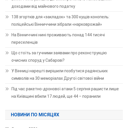
доходами від майнового податку
138 згортків для «закладок» та 300 кущів конопель:
поліцейські Вінниччини зібрали «нарковрожай»
На Вінниччині нині проживають понад 144 тисячі
переселенців
Що стоїть за гучними заявами про реконструкцію
очисних споруд у Сабарові?
У Вінниці нарешті вирішили позбутися радянських
символів на 30 меморіалах Другої світової війни
Під час ракетно-дронової атаки 5 серпня рашисти лише
на Київщині вбили 17 людей, ще 44 – поранили
НОВИНИ ПО МІСЯЦЯХ