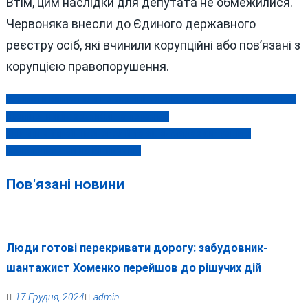
Втім, цим наслідки для депутата не обмежилися.
Червоняка внесли до Єдиного державного
реєстру осіб, які вчинили корупційні або пов’язані з
корупцією правопорушення.
Рашисти випустили по Україні 5 балістичних ракет і майже 170
Навігація
безпілотників: є загиблі та поранені
записів
Скільки в Україні монополій та як виглядає ситуація з
монополістами на Вінниччині
Пов'язані новини
Люди готові перекривати дорогу: забудовник-
шантажист Хоменко перейшов до рішучих дій
17 Грудня, 2024
admin