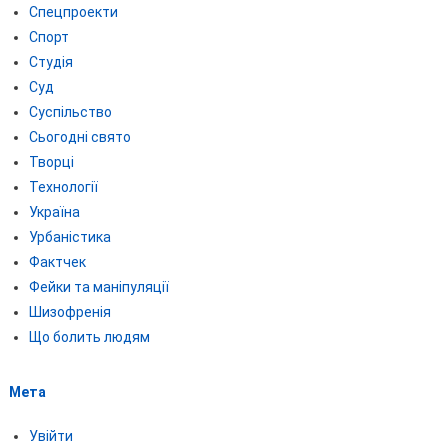
Спецпроекти
Спорт
Студія
Суд
Суспільство
Сьогодні свято
Творці
Технології
Україна
Урбаністика
Фактчек
Фейки та маніпуляції
Шизофренія
Що болить людям
Мета
Увійти