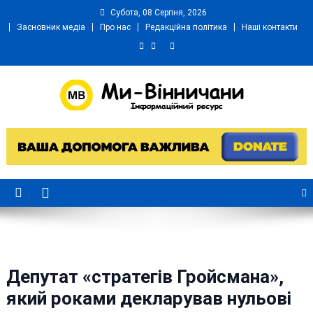
Skip
Субота, 08 Серпня, 2026
to
Засновник медіа
Про нас
Редакційна політика
Наші контакти
content
Ми Вінничани
Незалежний інформаційний портал Вінничини
Депутат «стратегів Гройсмана»,
який роками декларував нульові