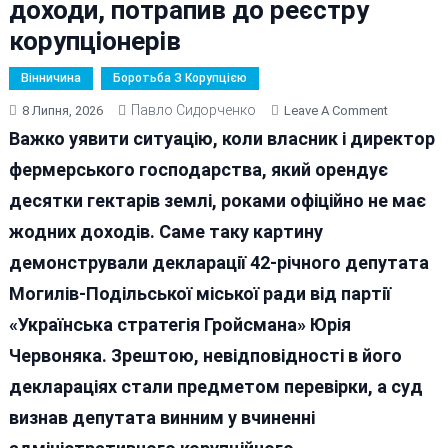
доходи, потрапив до реєстру
корупціонерів
Вінничина
Боротьба З Корупцією
Павло Сидорченко
On
8 Липня, 2026
Leave A Comment
Депутат
Важко уявити ситуацію, коли власник і директор
«стратегі
фермерського господарства, який орендує
Гройсман
десятки гектарів землі, роками офіційно не має
Який
Роками
жодних доходів. Саме таку картину
Декларув
демонстрували декларації 42-річного депутата
Нульові
Могилів-Подільської міської ради від партії
Доходи,
Потрапив
«Українська стратегія Гройсмана» Юрія
До
Червоняка. Зрештою, невідповідності в його
Реєстру
деклараціях стали предметом перевірки, а суд
Корупціон
визнав депутата винним у вчиненні