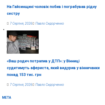
На Гайсинщині чоловік побив і пограбував рідну
сестру
7 Серпня, 2026
Павло Сидорченко
«Ваш родич потрапив у ДТП»: у Вінниці
судитимуть афериста, який видурив у вінничанки
понад 153 тис. грн
7 Серпня, 2026
Павло Сидорченко
МЕТА