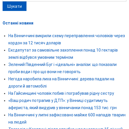
Останні новини
На Вінниччині викрили схему переправлення чоловіків через
кордон за 12 тисяч доларів
Ексдепутат за самовільне захоплення понад 10 гектарів
землі відбувся умовним терміном
Зелений Південний Буг і «ідеальні» аналізи: що показали
проби води і про що вони не говорять
Негода наробила лиха на Вінниччині: дерева падали на
дороги й автомобілі
На Гайсинщині чоловік побив і пограбував рідну сестру
«Ваш родич потрапив у ДТП»: у Вінниці судитимуть
афериста, який видурив у вінничанки понад 153 тис. грн
На Вінниччині у липні зафіксовано майже 600 нападів тварин
на людей