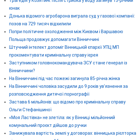
Трагедія у Козятині: після стрибка у воду загинув 15-річний
юнак
Донька відомого агробарона виграла суд у газової компанії:
позов на 729 тисяч відхилили
Попри політичне охолодження між Києвом і Варшавою
Польща продовжує допомагати Вінниччині
Штучний інтелект допоміг Вінницькій єпархії УПЦ МП
прокоментувати кримінальну справу ієрея
Заступником головнокомандувача ЗСУ стане генерал із
Вінниччини?
На Вінниччині під час пожежі загинула 85-річна жінка
На Вінниччині чоловіка засудили до 9 років ув’язнення за
розповсюдження дитячої порнографії
Застава 6 мільйонів: що відомо про кримінальну справу
Ольги Стефанішиної
«Моя Ластівка» не злетіла: як у Вінниці мільйонний
комунальний проєкт дійшов до ручки
Занижувала вартість землі у договорах: вінницька рієлторка