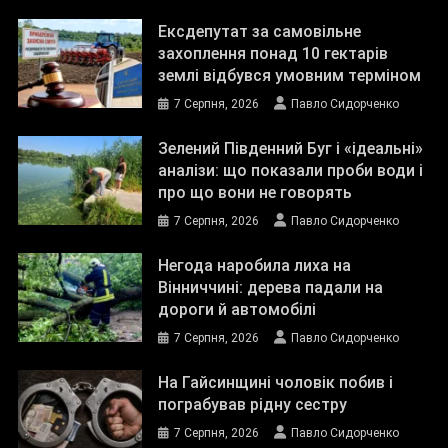
Ексдепутат за самовільне
захоплення понад 10 гектарів
землі відбувся умовним терміном
7 Серпня, 2026
Павло Сидорченко
Зелений Південний Буг і «ідеальні»
аналізи: що показали проби води і
про що вони не говорять
7 Серпня, 2026
Павло Сидорченко
Негода наробила лиха на
Вінниччині: дерева падали на
дороги й автомобілі
7 Серпня, 2026
Павло Сидорченко
На Гайсинщині чоловік побив і
пограбував рідну сестру
7 Серпня, 2026
Павло Сидорченко