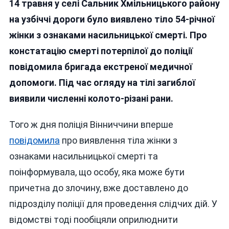
14 травня у селі Сальник Хмільницького району
Вінниччин
Затрима
на узбіччі дороги було виявлено тіло 54-річної
Військов
жінки з ознаками насильницької смерті. Про
За
констатацію смерті потерпілої до поліції
Підозро
У
повідомила бригада екстреної медичної
Вбивстві
допомоги. Під час огляду на тілі загиблої
Кухарки
виявили численні колото-різані рани.
Військов
Частини
Того ж дня поліція Вінниччини вперше
повідомила
про виявлення тіла жінки з
ознаками насильницької смерті та
поінформувала, що особу, яка може бути
причетна до злочину, вже доставлено до
підрозділу поліції для проведення слідчих дій. У
відомстві тоді пообіцяли оприлюднити