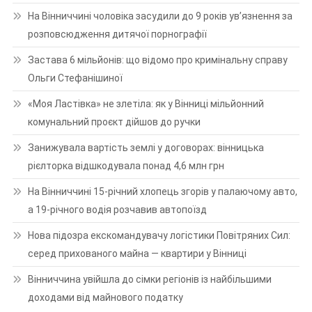
На Вінниччині чоловіка засудили до 9 років ув’язнення за
розповсюдження дитячої порнографії
Застава 6 мільйонів: що відомо про кримінальну справу
Ольги Стефанішиної
«Моя Ластівка» не злетіла: як у Вінниці мільйонний
комунальний проєкт дійшов до ручки
Занижувала вартість землі у договорах: вінницька
рієлторка відшкодувала понад 4,6 млн грн
На Вінниччині 15-річний хлопець згорів у палаючому авто,
а 19-річного водія розчавив автопоїзд
Нова підозра екскомандувачу логістики Повітряних Сил:
серед прихованого майна — квартири у Вінниці
Вінниччина увійшла до сімки регіонів із найбільшими
доходами від майнового податку