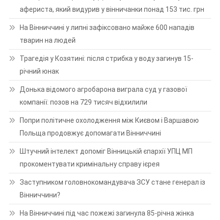
афериста, який видурив у вінничанки понад 153 тис. грн
На Вінниччині у липні зафіксовано майже 600 нападів
тварин на людей
Трагедія у Козятині: після стрибка у воду загинув 15-
річний юнак
Донька відомого агробарона виграла суд у газової
компанії: позов на 729 тисяч відхилили
Попри політичне охолодження між Києвом і Варшавою
Польща продовжує допомагати Вінниччині
Штучний інтелект допоміг Вінницькій єпархії УПЦ МП
прокоментувати кримінальну справу ієрея
Заступником головнокомандувача ЗСУ стане генерал із
Вінниччини?
На Вінниччині під час пожежі загинула 85-річна жінка