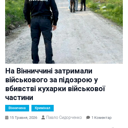
На Вінниччині затримали
військового за підозрою у
вбивстві кухарки військової
частини
Вінничина
Кримінал
Павло Сидорченко
До
15 Травня, 2026
1 Коментар
На