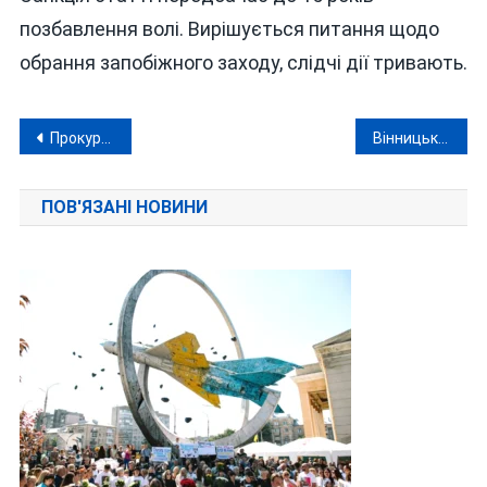
позбавлення волі. Вирішується питання щодо
обрання запобіжного заходу, слідчі дії тривають.
Навігація
Прокуратура на Вінниччині вимагає 67 мільйонів застави для організатора мережі з продажу вейпів
Вінницькі ветерани вибороли дві срібні нагороди на чемпіонаті України з паратетратлону
записів
ПОВ'ЯЗАНІ НОВИНИ