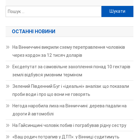
Пошук:
ОСТАННІ НОВИНИ
На Вінниччині викрили схему переправлення чоловіків
через кордон за 12 тисяч доларів
Ексдепутат за самовільне захоплення понад 10 гектарів
землі відбувся умовним терміном
Зелений Південний Буг і «ідеальні» аналізи: що показали
проби води і про що вони не говорять
Негода наробила лиха на Вінниччині: дерева падали на
дороги й автомобілі
На Гайсинщині чоловік побив і пограбував рідну сестру
«Ваш родич потрапив у ДТП»: у Вінниці судитимуть