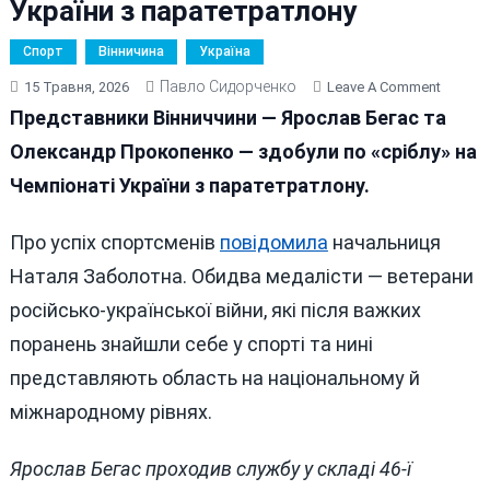
України з паратетратлону
Спорт
Вінничина
Україна
Павло Сидорченко
On
15 Травня, 2026
Leave A Comment
Вінниць
Представники Вінниччини — Ярослав Бегас та
Ветера
Олександр Прокопенко — здобули по «сріблу» на
Виборо
Чемпіонаті України з паратетратлону.
Дві
Срібні
Нагоро
Про успіх спортсменів
повідомила
начальниця
На
Наталя Заболотна. Обидва медалісти — ветерани
Чемпіо
російсько-української війни, які після важких
України
З
поранень знайшли себе у спорті та нині
Парате
представляють область на національному й
міжнародному рівнях.
Ярослав Бегас проходив службу у складі 46-ї