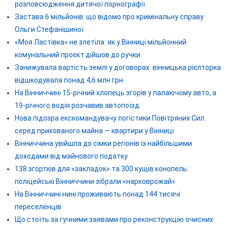
розповсюдження дитячої порнографії
Застава 6 мільйонів: що відомо про кримінальну справу
Ольги Стефанішиної
«Моя Ластівка» не злетіла: як у Вінниці мільйонний
комунальний проєкт дійшов до ручки
Занижувала вартість землі у договорах: вінницька рієлторка
відшкодувала понад 4,6 млн грн
На Вінниччині 15-річний хлопець згорів у палаючому авто, а
19-річного водія розчавив автопоїзд
Нова підозра екскомандувачу логістики Повітряних Сил:
серед прихованого майна — квартири у Вінниці
Вінниччина увійшла до сімки регіонів із найбільшими
доходами від майнового податку
138 згортків для «закладок» та 300 кущів конопель:
поліцейські Вінниччини зібрали «нарковрожай»
На Вінниччині нині проживають понад 144 тисячі
переселенців
Що стоїть за гучними заявами про реконструкцію очисних