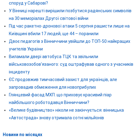
споруд у Сабарові?
У Вінниці нарешті вирішили позбутися радянських символів
на 30 меморіалах Другої світової війни
Під час ракетно-дронової атаки 5 серпня рашисти лише на
Київщині вбили 17 людей, ще 44 – поранили
Двоє педагогів з Вінниччини увійшли до ТОП-50 найкращих
учителів України
Виламали двері автобуса ТЦК та звільнили
військовозобов’язаного: суд оштрафував одного з учасників
інциденту
ЄС продовжив тимчасовий захист для українців, але
запровадив обмеження для новоприбулих
Глянцевий фасад МХП: що приховує красивий піар
найбільшого роботодавця Вінниччини?
«Велике будівництво» ніколи не закінчується: вінницька
«Автострада» знову отримала сотні мільйонів
Новини по місяцях