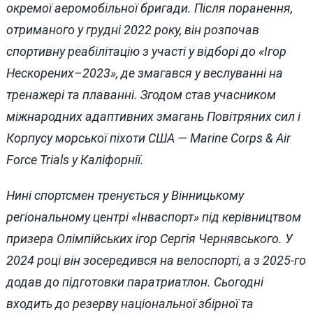
окремої аеромобільної бригади. Після поранення,
отриманого у грудні 2022 року, він розпочав
спортивну реабілітацію з участі у відборі до «Ігор
Нескорених–2023», де змагався у веслуванні на
тренажері та плаванні. Згодом став учасником
міжнародних адаптивних змагань Повітряних сил і
Корпусу морської піхоти США — Marine Corps & Air
Force Trials у Каліфорнії.
Нині спортсмен тренується у Вінницькому
регіональному центрі «Інваспорт» під керівництвом
призера Олімпійських ігор Сергія Чернявського. У
2024 році він зосередився на велоспорті, а з 2025-го
додав до підготовки паратриатлон. Сьогодні
входить до резерву національної збірної та