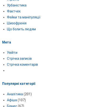
Урбаністика
Фактчек
Фейки та маніпуляції
Шизофренія
Що болить людям
Мета
Увійти
Стрічка записів
Стрічка коментарів
Популярні категорії
Аналітика
(201)
Афіша
(107)
Бізнес
(67)