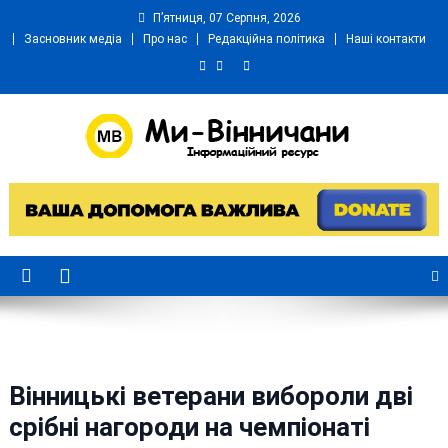
Skip
П’ятниця, 07 Серпня, 2026
to
Засновник медіа
Про нас
Редакційна політика
Наші контакти
content
Ми Вінничани
Незалежний інформаційний портал Вінничини
Вінницькі ветерани вибороли дві
срібні нагороди на чемпіонаті