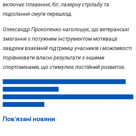
включає плавання, біг, лазерну стрільбу та
подолання смуги перешкод.
Олександр Прокопенко наголошує, що ветеранські
змагання є потужним інструментом мотивації
завдяки взаємній підтримці учасників і можливості
порівнювати власні результати з іншими
спортсменами, що стимулює постійний розвиток.
На Вінниччині затримали військового за підозрою у вбивстві
Навігація
кухарки військової частини
записів
Росія атакувала Україну 546 засобами нападу: у небі Вінниччини
перебувало 43 БпЛА
Пов'язані новини