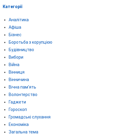
Категорії
Аналітика
Афіша
Бізнес
Боротьба з корупцією
Будівництво
Вибори
Війна
Вінниця
Вінничина
Вічна пам'ять
Волонтерство
Гаджети
Гороскоп
Громадські слухання
Економіка
Загальна тема