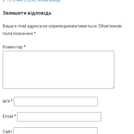
12 Січня, 2024
Аліна Мазур
Залишити відповідь
Ваша e-mail адреса не оприлюднюватиметься.
Обов’язкові
поля позначені
*
Коментар
*
Ім'я
*
Email
*
Сайт