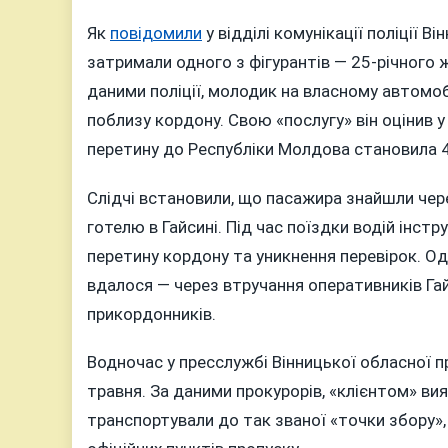
6
до
Як
повідомили
у відділі комунікації поліції 
н
затримали одного з фігурантів — 25-річного 
В
даними поліції, молодик на власному автомоб
в
поблизу кордону. Свою «послугу» він оцінив у
ч
перетину до Республіки Молдова становила 4
с
н
Слідчі встановили, що пасажира знайшли чер
п
готелю в Гайсині. Під час поїздки водій інст
к
перетину кордону та уникнення перевірок. О
вдалося — через втручання оперативників Гайс
прикордонників.
Водночас у пресслужбі Вінницької обласної 
травня. За даними прокурорів, «клієнтом» ви
транспортували до так званої «точки збору»,