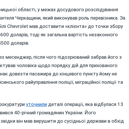
00
ларів:
Вінницької області, у межах досудового розслідування
а
жителя Черкащини, який виконував роль перевізника. За
інниччині
ілі Chevrolet мав доставити «клієнта» до точки збору
икрили
 600 доларів, тоді як загальна вартість незаконного
ергову
500 доларів.
хему
езаконного
ез месенджер, після чого підозрюваний забрав його з
еретину
руктував чоловіка щодо порядку дій для прихованого
ордону
днак довезти пасажира до кінцевого пункту йому не
инського райуправління поліції, міграційної поліції та
прокуратури
уточнили
деталі операції, яка відбулася 13
явився 40-річний громадянин України. Його
 звідки він мав вирушити до сусідньої держави в обхід