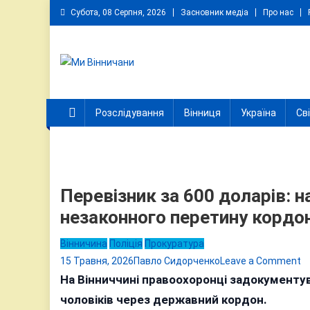
Skip
Субота, 08 Серпня, 2026
Засновник медіа
Про нас
to
content
Ми Вінничани
Незалежний інформаційний портал Вінничини
Розслідування
Вінниця
Україна
Св
Перевізник за 600 доларів: н
незаконного перетину кордо
Вінничина
Поліція
Прокуратура
o
15 Травня, 2026
Павло Сидорченко
Leave a Comment
П
На Вінниччині правоохоронці задокументу
з
чоловіків через державний кордон.