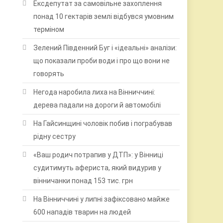
Ексдепутат за самовільне захоплення
понад 10 гектарів землі відбувся умовним
терміном
Зелений Південний Буг і «ідеальні» аналізи:
що показали проби води і про що вони не
говорять
Негода наробила лиха на Вінниччині:
дерева падали на дороги й автомобілі
На Гайсинщині чоловік побив і пограбував
рідну сестру
«Ваш родич потрапив у ДТП»: у Вінниці
судитимуть афериста, який видурив у
вінничанки понад 153 тис. грн
На Вінниччині у липні зафіксовано майже
600 нападів тварин на людей