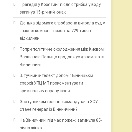
Трагедія у Козятині: після стрибка у воду
загинув 15-річний юнак
а
Донька відомого агробарона виграла суд у
газової компанії: позов на 729 тисяч
відхилили
Попри політичне охолодження між Києвом і
Варшавою Польща продовжує допомагати
Вінниччині
Штучний інтелект допоміг Вінницькій
єпархії УПЦ МП прокоментувати
кримінальну справу ієрея
Заступником головнокомандувача ЗСУ
стане генерал із Вінниччини?
На Вінниччині під час пожежі загинула 85-
річна жінка