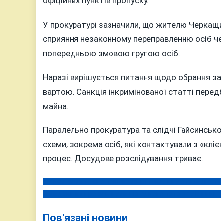
офіційних пунктів пропуску.
У прокуратурі зазначили, що жителю Черкащин
сприяння незаконному переправленню осіб че
попередньою змовою групою осіб.
Наразі вирішується питання щодо обрання за
вартою. Санкція інкримінованої статті перед
майна.
Паралельно прокуратура та слідчі Гайсинсько
схеми, зокрема осіб, які контактували з «клі
процес. Досудове розслідування триває.
У Києві завершено пошуково-рятувальну операцію піс
Навігація
Два дзвінки про замінування одного потяга: у Вінниц
записів
Пов'язані новини