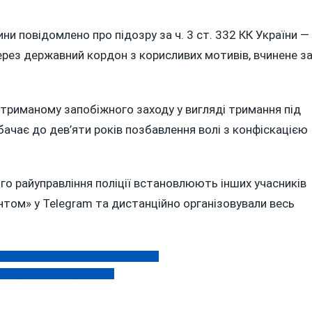
и повідомлено про підозру за ч. 3 ст. 332 КК України —
рез державний кордон з корисливих мотивів, вчинене з
триманому запобіжного заходу у вигляді тримання під
бачає до дев’яти років позбавлення волі з конфіскацією
го райуправління поліції встановлюють інших учасників
єнтом» у Telegram та дистанційно організовували весь
ля російського удару: 24 загиблих
і затримали «підривника»