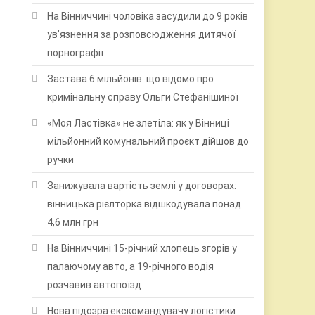
На Вінниччині чоловіка засудили до 9 років
ув’язнення за розповсюдження дитячої
порнографії
Застава 6 мільйонів: що відомо про
кримінальну справу Ольги Стефанішиної
«Моя Ластівка» не злетіла: як у Вінниці
мільйонний комунальний проєкт дійшов до
ручки
Занижувала вартість землі у договорах:
вінницька рієлторка відшкодувала понад
4,6 млн грн
На Вінниччині 15-річний хлопець згорів у
палаючому авто, а 19-річного водія
розчавив автопоїзд
Нова підозра екскомандувачу логістики