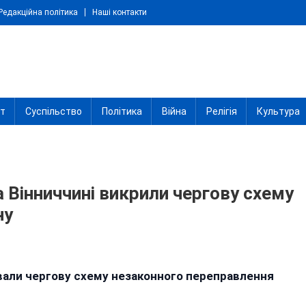
Редакційна політика
Наші контакти
іт
Суспільство
Політика
Війна
Релігія
Культура
а Вінниччині викрили чергову схему
ну
n
еревізник
вали чергову схему незаконного переправлення
а