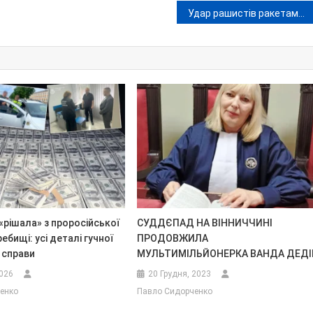
Удар рашистів ракетами та дронами по столиці та Київщині: є жертви й масштабні руйнування
рішала» з проросійської
СУДДЄПАД НА ВІННИЧЧИНІ
ребищі: усі деталі гучної
ПРОДОВЖИЛА
 справи
МУЛЬТИМІЛЬЙОНЕРКА ВАНДА ДЕДІ
2026
20 Грудня, 2023
енко
Павло Сидорченко