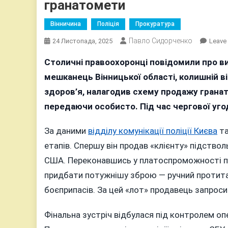
гранатомети
Вінничина
Поліція
Прокуратура
Павло Сидорченко
24 Листопада, 2025
Leave
Столичні правоохоронці повідомили про ви
мешканець Вінницької області, колишній в
здоров’я, налагодив схему продажу гранат
передаючи особисто. Під час чергової уго
За даними
відділу комунікації поліції Києва
т
етапів. Спершу він продав «клієнту» підство
США. Переконавшись у платоспроможності по
придбати потужнішу зброю — ручний протита
боєприпасів. За цей «лот» продавець запроси
Фінальна зустріч відбулася під контролем о