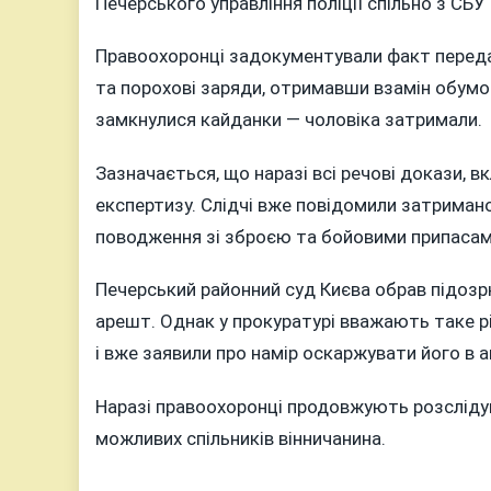
Печерського управління поліції спільно з СБ
Правоохоронці задокументували факт передач
та порохові заряди, отримавши взамін обумов
замкнулися кайданки — чоловіка затримали.
Зазначається, що наразі всі речові докази, 
експертизу. Слідчі вже повідомили затриманом
поводження зі зброєю та бойовими припасам
Печерський районний суд Києва обрав підоз
арешт. Однак у прокуратурі вважають таке 
і вже заявили про намір оскаржувати його в 
Наразі правоохоронці продовжують розсліду
можливих спільників вінничанина.