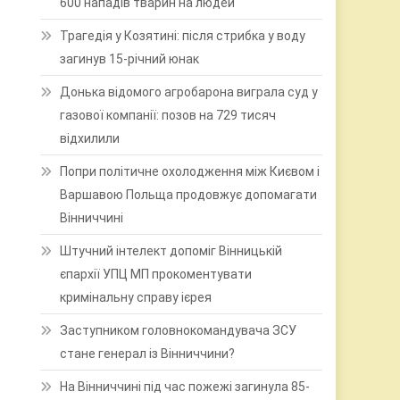
600 нападів тварин на людей
Трагедія у Козятині: після стрибка у воду
загинув 15-річний юнак
Донька відомого агробарона виграла суд у
газової компанії: позов на 729 тисяч
відхилили
Попри політичне охолодження між Києвом і
Варшавою Польща продовжує допомагати
Вінниччині
Штучний інтелект допоміг Вінницькій
єпархії УПЦ МП прокоментувати
кримінальну справу ієрея
Заступником головнокомандувача ЗСУ
стане генерал із Вінниччини?
На Вінниччині під час пожежі загинула 85-