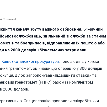
On
 A Comment
Відставний
криття каналу збуту важкого озброєння. 51-річний
Військовий
ійськовослужбовець, звільнений зі служби за станом
З
Вінниччини
ометів та боєприпасів, відправляючи їх поштою або
Продавав
ди на 2000 доларів «бізнесмена» затримали.
У
Києві
а
Київської міської прокуратури
, чоловік діяв у кілька
Гранатомети
льний гранатомет, оцінивши цю операцію у 800 доларів
купця, ділок запропонував «підвищити ставки» та
нковий гранатомет (РПГ-7) разом із комплектом
в 2000 доларів.
перативників. Спецоперацію проводили співробітники