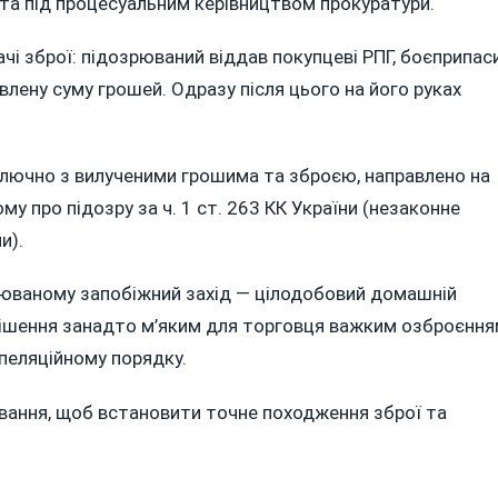
У та під процесуальним керівництвом прокуратури.
і зброї: підозрюваний віддав покупцеві РПГ, боєприпас
лену суму грошей. Одразу після цього на його руках
включно з вилученими грошима та зброєю, направлено на
у про підозру за ч. 1 ст. 263 КК України (незаконне
и).
рюваному запобіжний захід — цілодобовий домашній
рішення занадто м’яким для торговця важким озброєнн
апеляційному порядку.
вання, щоб встановити точне походження зброї та