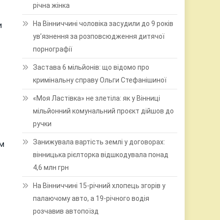
річна жінка
На Вінниччині чоловіка засудили до 9 років
и
ув’язнення за розповсюдження дитячої
порнографії
Застава 6 мільйонів: що відомо про
кримінальну справу Ольги Стефанішиної
«Моя Ластівка» не злетіла: як у Вінниці
мільйонний комунальний проєкт дійшов до
ручки
Занижувала вартість землі у договорах:
ям
вінницька рієлторка відшкодувала понад
4,6 млн грн
На Вінниччині 15-річний хлопець згорів у
палаючому авто, а 19-річного водія
розчавив автопоїзд