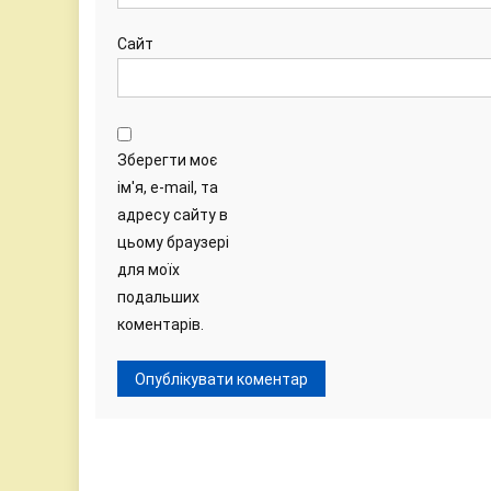
Сайт
Зберегти моє
ім'я, e-mail, та
адресу сайту в
цьому браузері
для моїх
подальших
коментарів.