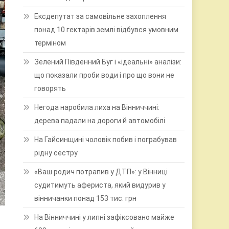
Ексдепутат за самовільне захоплення
понад 10 гектарів землі відбувся умовним
терміном
Зелений Південний Буг і «ідеальні» аналізи:
що показали проби води і про що вони не
говорять
Негода наробила лиха на Вінниччині:
дерева падали на дороги й автомобілі
На Гайсинщині чоловік побив і пограбував
рідну сестру
«Ваш родич потрапив у ДТП»: у Вінниці
судитимуть афериста, який видурив у
вінничанки понад 153 тис. грн
На Вінниччині у липні зафіксовано майже