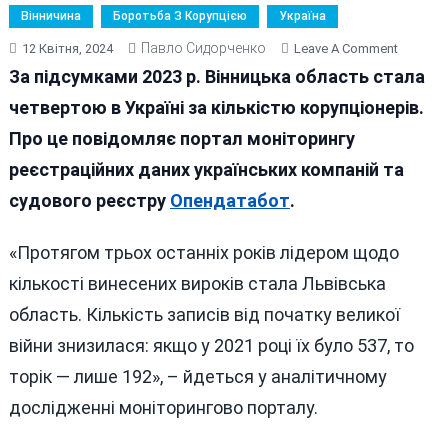
Вінничина
Боротьба З Корупцією
Україна
Павло Сидорченко
On
12 Квітня, 2024
Leave A Comment
ВІННИЧ
За підсумками 2023 р. Вінницька область стала
–
четвертою в Україні за кількістю корупціонерів.
ЧЕТВЕР
Про це повідомляє портал моніторингу
ЗА
КІЛЬКІ
реєстраційних даних українських компаній та
КОРУПЦ
судового реєстру
Опендатабот
.
«Протягом трьох останніх років лідером щодо
кількості винесених вироків стала Львівська
область. Кількість записів від початку великої
війни знизилася: якщо у 2021 році їх було 537, то
торік — лише 192», – йдеться у аналітичному
дослідженні моніторингово порталу.