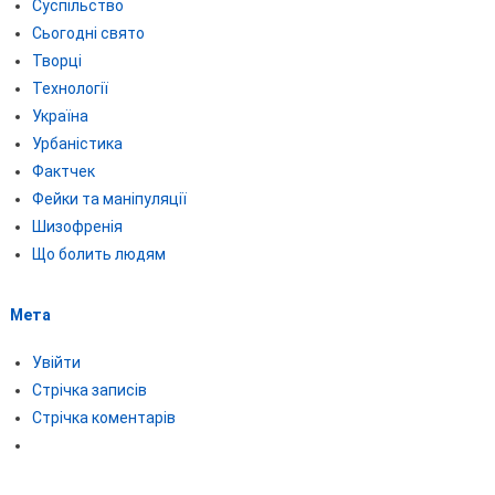
Суспільство
Сьогодні свято
Творці
Технології
Україна
Урбаністика
Фактчек
Фейки та маніпуляції
Шизофренія
Що болить людям
Мета
Увійти
Стрічка записів
Стрічка коментарів