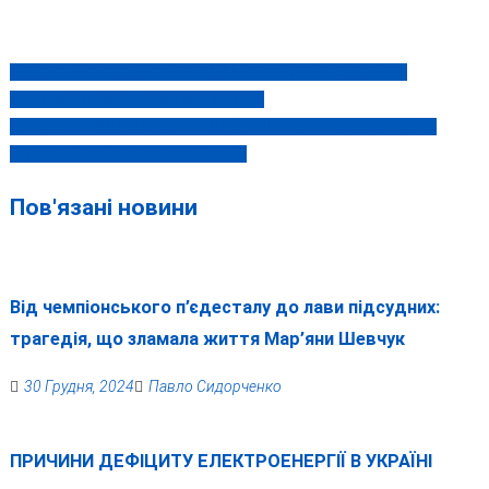
ВІДСТРОЧКУ ВІД МОБІЛІЗАЦІЇ МАТИМУТЬ СТУДЕНТИ,
Навігація
АСПІРАНТИ ТА ВИКЛАДАЧІ: УМОВИ
записів
ПРО ТАЄМНИЦІ, ЩО Є У КОЖНОЇ ЖІНКИ! ЯСКРАВА ВИСТАВА
«ЕГОЇСТКИ» 28 КВІТНЯ У ВІННИЦІ
Пов'язані новини
Від чемпіонського п’єдесталу до лави підсудних:
трагедія, що зламала життя Мар’яни Шевчук
30 Грудня, 2024
Павло Сидорченко
ПРИЧИНИ ДЕФІЦИТУ ЕЛЕКТРОЕНЕРГІЇ В УКРАЇНІ