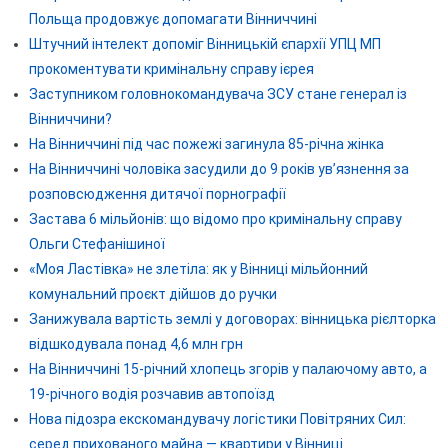
Польща продовжує допомагати Вінниччині
Штучний інтелект допоміг Вінницькій єпархії УПЦ МП
прокоментувати кримінальну справу ієрея
Заступником головнокомандувача ЗСУ стане генерал із
Вінниччини?
На Вінниччині під час пожежі загинула 85-річна жінка
На Вінниччині чоловіка засудили до 9 років ув’язнення за
розповсюдження дитячої порнографії
Застава 6 мільйонів: що відомо про кримінальну справу
Ольги Стефанішиної
«Моя Ластівка» не злетіла: як у Вінниці мільйонний
комунальний проєкт дійшов до ручки
Занижувала вартість землі у договорах: вінницька рієлторка
відшкодувала понад 4,6 млн грн
На Вінниччині 15-річний хлопець згорів у палаючому авто, а
19-річного водія розчавив автопоїзд
Нова підозра екскомандувачу логістики Повітряних Сил:
серед прихованого майна — квартири у Вінниці