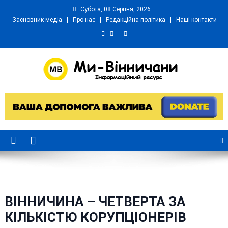
Skip
Субота, 08 Серпня, 2026
to
Засновник медіа
Про нас
Редакційна політика
Наші контакти
content
Ми Вінничани
Незалежний інформаційний портал Вінничини
ВІННИЧИНА – ЧЕТВЕРТА ЗА
КІЛЬКІСТЮ КОРУПЦІОНЕРІВ