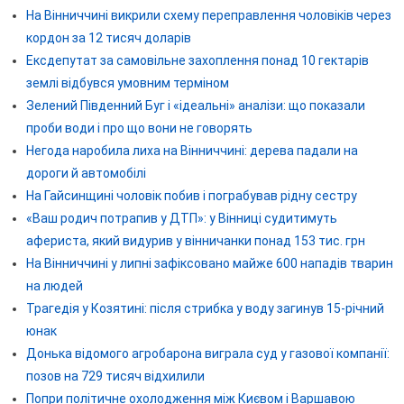
На Вінниччині викрили схему переправлення чоловіків через
кордон за 12 тисяч доларів
Ексдепутат за самовільне захоплення понад 10 гектарів
землі відбувся умовним терміном
Зелений Південний Буг і «ідеальні» аналізи: що показали
проби води і про що вони не говорять
Негода наробила лиха на Вінниччині: дерева падали на
дороги й автомобілі
На Гайсинщині чоловік побив і пограбував рідну сестру
«Ваш родич потрапив у ДТП»: у Вінниці судитимуть
афериста, який видурив у вінничанки понад 153 тис. грн
На Вінниччині у липні зафіксовано майже 600 нападів тварин
на людей
Трагедія у Козятині: після стрибка у воду загинув 15-річний
юнак
Донька відомого агробарона виграла суд у газової компанії:
позов на 729 тисяч відхилили
Попри політичне охолодження між Києвом і Варшавою