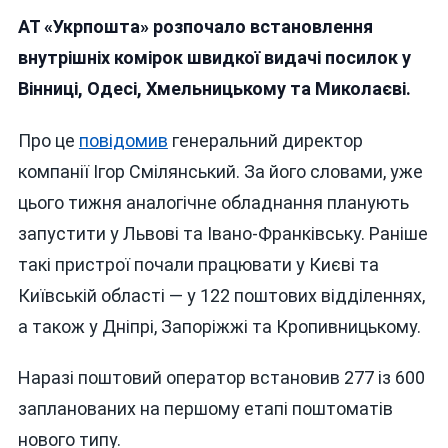
«Укрпошта»
АТ «Укрпошта» розпочало встановлення
Встановлює
У
внутрішніх комірок швидкої видачі посилок у
Вінниці
Вінниці, Одесі, Хмельницькому та Миколаєві.
Та
Ще
Про це
повідомив
генеральний директор
Трьох
Містах
компанії Ігор Смілянський. За його словами, уже
Комірки
цього тижня аналогічне обладнання планують
Для
запустити у Львові та Івано-Франківську. Раніше
Швидкої
Видачі
такі пристрої почали працювати у Києві та
Посилок
Київській області — у 122 поштових відділеннях,
а також у Дніпрі, Запоріжжі та Кропивницькому.
Наразі поштовий оператор встановив 277 із 600
запланованих на першому етапі поштоматів
нового типу.