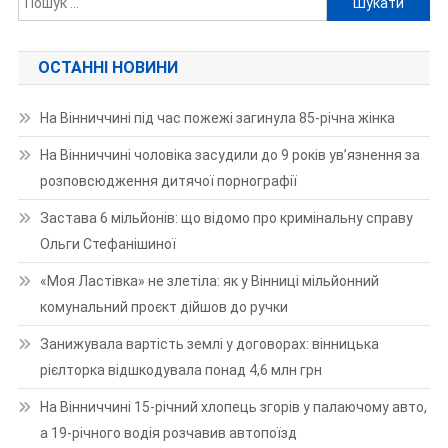
ОСТАННІ НОВИНИ
На Вінниччині під час пожежі загинула 85-річна жінка
На Вінниччині чоловіка засудили до 9 років ув’язнення за
розповсюдження дитячої порнографії
Застава 6 мільйонів: що відомо про кримінальну справу
Ольги Стефанішиної
«Моя Ластівка» не злетіла: як у Вінниці мільйонний
комунальний проєкт дійшов до ручки
Занижувала вартість землі у договорах: вінницька
рієлторка відшкодувала понад 4,6 млн грн
На Вінниччині 15-річний хлопець згорів у палаючому авто,
а 19-річного водія розчавив автопоїзд