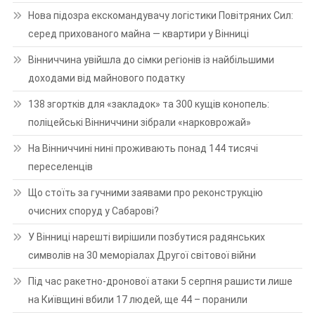
Нова підозра екскомандувачу логістики Повітряних Сил:
серед прихованого майна — квартири у Вінниці
Вінниччина увійшла до сімки регіонів із найбільшими
доходами від майнового податку
138 згортків для «закладок» та 300 кущів конопель:
поліцейські Вінниччини зібрали «нарковрожай»
На Вінниччині нині проживають понад 144 тисячі
переселенців
Що стоїть за гучними заявами про реконструкцію
очисних споруд у Сабарові?
У Вінниці нарешті вирішили позбутися радянських
символів на 30 меморіалах Другої світової війни
Під час ракетно-дронової атаки 5 серпня рашисти лише
на Київщині вбили 17 людей, ще 44 – поранили