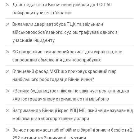
Двоє педагогів з Вінниччини увійшли до ТОП-50
найкращих учителів України
Виламали двері автобуса ТЦК та звільнили
військовозобов’язаного: суд оштрафував одного з
учасників інциденту
ЄС продовжив тимчасовий захист для українців, але
запровадив обмеження для новоприбулих
Глянцевий фасад МХП: що приховує красивий піар
найбільшого роботодавця Вінниччини?
«Велике будівництво» ніколи не закінчується: вінницька
«Автострада» знову отримала сотні мільйонів
Затримання у Вінниці ієрея УПЦ МП, який «відмазував» від
мобілізації за «богопротивні» долари
За час повномасштабної війни в Україні зникли безвісти 2
252 дитини: на Вінниччині — чотири