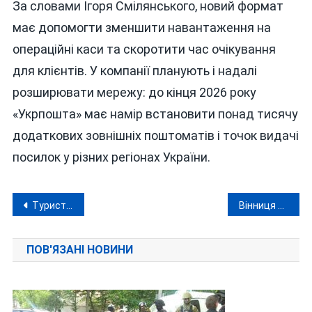
За словами Ігоря Смілянського, новий формат
має допомогти зменшити навантаження на
операційні каси та скоротити час очікування
для клієнтів. У компанії планують і надалі
розширювати мережу: до кінця 2026 року
«Укрпошта» має намір встановити понад тисячу
додаткових зовнішніх поштоматів і точок видачі
посилок у різних регіонах України.
Навігація
Туристичний автобус перекинувся на Хмельниччині: серед постраждалих — дівчинка з Вінниччини
Вінниця — третя в Україні за безбар’єрністю, але завдяки «освоюванню» бюджетних мільйонів
записів
ПОВ'ЯЗАНІ НОВИНИ