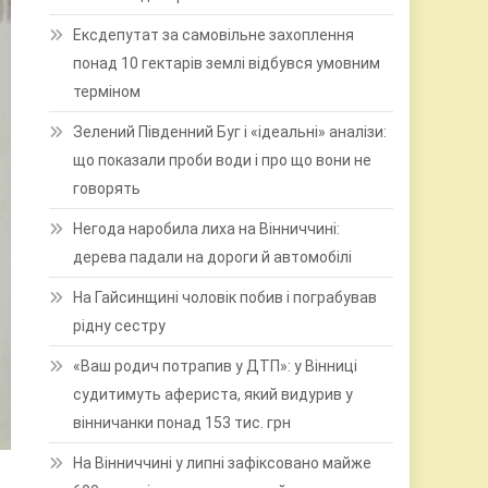
Ексдепутат за самовільне захоплення
понад 10 гектарів землі відбувся умовним
терміном
Зелений Південний Буг і «ідеальні» аналізи:
що показали проби води і про що вони не
говорять
Негода наробила лиха на Вінниччині:
дерева падали на дороги й автомобілі
На Гайсинщині чоловік побив і пограбував
рідну сестру
«Ваш родич потрапив у ДТП»: у Вінниці
судитимуть афериста, який видурив у
вінничанки понад 153 тис. грн
На Вінниччині у липні зафіксовано майже