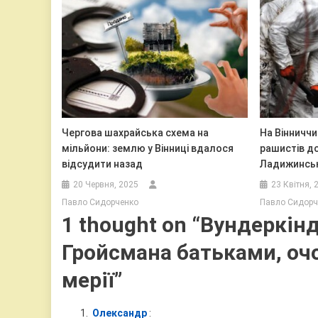
Чергова шахрайська схема на
На Вінниччи
мільйони: землю у Вінниці вдалося
рашистів д
відсудити назад
Ладижинсь
20 Червня, 2025
23 Квітня, 
Павло Сидорченко
Павло Сидорч
1 thought on “
Вундеркінд
Гройсмана батьками, оч
мерії
”
Олександр
: