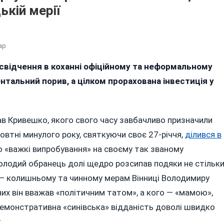
ькій мерії
До
ар
Вундеркінд,
 освідчення в коханні офіційному та неформальному
Який
нтальний порив, а цілком прорахована інвестиція у
Називав
Моргунова
І
Гройсмана
в Кривешко, якого свого часу завбачливо призначили
Батьками,
овтні минулого року, святкуючи своє 27-річчя,
ділився в
Очолив
«важкі випробування» на своєму так званому
Департамент
У
олодий обранець долі щедро розсипав подяки не стільк
Вінницькій
 — колишньому та чинному мерам Вінниці Володимиру
Мерії
них він вважав «політичним татом», а кого — «мамою»,
 демонстративна «синівська» відданість доволі швидко
.