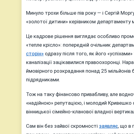
Минуло трохи більше пів року — і Сергій Мор
«золотої дитини» керівником департаменту м
Це кадрове рішення виглядає особливо промов
«тепле крісло»: попередній очільник департ
сторін»
одразу після того, як його «успіхами
каналізації зацікавилися правоохоронці. Нар
ймовірного розкрадання понад 25 мільйонів 
підрядниками.
Тож на таку фінансово привабливу, але водн
«надійною» репутацією, і молодий Кривешко
вінницької сімейно-кланової владної вертикал
Сам він без зайвої скромності
заявляє
, що в