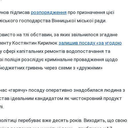
гунов підписав
розпорядження
про призначення цієї
іського господарства Вінницької міської ради.
исто на тлі обставин, за яких звільнилося згадане
аменту Костянтин Кирилюк
залишив посаду «за угодою
» у сфері капітальних ремонтів водопостачання та
азі поліція розслідує кримінальне провадження щодо
бюджетних гривень через схеми з «дружніми»
очас «гарячу» посаду оперативно знадобилася людина з
 став ідеальним кандидатом як чистокровний продукт
і.
 політиці перебуває вже десять років. Виходить, що свою