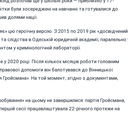
кінд розпочав ще у шкільні роки — приблизно у 17-
олітки були зосереджені на навчанні та готувалися до
шив долями нації.
» цю героїчну версію. З 2015 по 2019 рік «досвідчений
 та слідства в Одеській юридичній академії, паралельно 
ом у кримінологічній лабораторії.
 у 2020 році. Після кількох місяців роботи головним
 правової допомоги він балотувався до Вінницької
ія Гройсмана». На той момент, згідно з документами,
ипробування» на цьому не завершилися: партія Гройсмана,
першій сесії працевлаштувала 22-річного протеже на