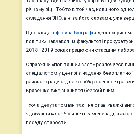
так звану «державницьку кар’єру» цей вундер
річному віці. Тобто в той час, коли його одн
складання ЗНО, він, за його словами, уже вер
Щоправда,
офіційна біографія
дещо «приземляє
політик» навчався на факультеті прокуратури
2018–2019 роках працюючи старшим лаборант
Справжній «політичний злет» розпочався лише
спеціалістом у центрі з надання безоплатної
районної ради від партії «Українська стратег
Кривешко вже значився безробітним.
І хоча депутатом він так і не став, «важкі в
здобувши монобільшість у міськраді, вже на 
посаду старости.