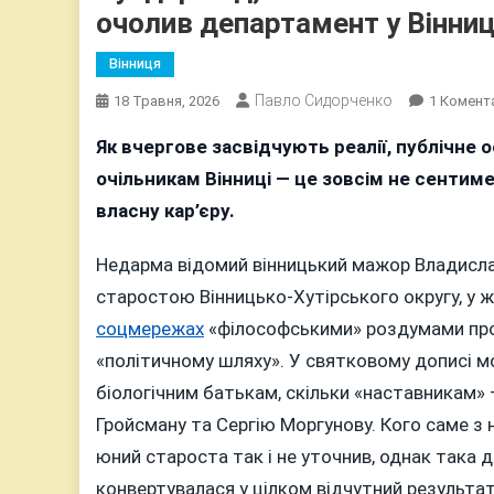
очолив департамент у Вінниц
Вінниця
Павло Сидорченко
18 Травня, 2026
1 Комент
Як вчергове засвідчують реалії, публічне
очільникам Вінниці — це зовсім не сентиме
власну кар’єру.
Недарма відомий вінницький мажор Владисла
старостою Вінницько-Хутірського округу, у ж
соцмережах
«філософськими» роздумами про 
«політичному шляху». У святковому дописі м
біологічним батькам, скільки «наставникам»
Гройсману та Сергію Моргунову. Кого саме з 
юний староста так і не уточнив, однак така
конвертувалася у цілком відчутний результат