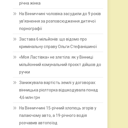
річна жінка
На Вінниччині чоловіка засудили до 9 років
ув’язнення за розповсюдження дитячої
порнографії
Застава 6 мільйонів: що відомо про
кримінальну справу Ольги Стефанішиної
«Моя Ластівка» не злетіла: як у Вінниці
мільйонний комунальний проєкт дійшов до
ручки
Занижувала вартість землі у договорах:
вінницька рієлторка відшкодувала понад
4,6 млн грн
На Вінниччині 15-річний хлопець згорів у
палаючому авто, а 19-річного водія
розчавив автопоїзд