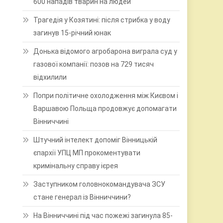
600 нападів тварин на людей
Трагедія у Козятині: після стрибка у воду
загинув 15-річний юнак
Донька відомого агробарона виграла суд у
газової компанії: позов на 729 тисяч
відхилили
Попри політичне охолодження між Києвом і
Варшавою Польща продовжує допомагати
Вінниччині
Штучний інтелект допоміг Вінницькій
єпархії УПЦ МП прокоментувати
и
кримінальну справу ієрея
Заступником головнокомандувача ЗСУ
стане генерал із Вінниччини?
На Вінниччині під час пожежі загинула 85-