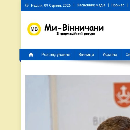
Skip
Засновник медіа
Про нас
Неділя, 09 Серпня, 2026
to
content
Ми Вінничани
Незалежний інформаційний портал Вінничини
Розслідування
Вінниця
Україна
Св