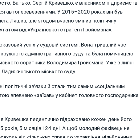
осто. Батько, Сергій Кривешко, є власником підприємств
я автоперевезеннями. У 2015–2020 роках він був
ега Ляшка, але згодом вчасно змінив політичну
утатом від «Української стратегії Гройсмана».
казовий успіх у судовій системі. Вона тривалий час
окружного адміністративного суду та була помічницею
лизького соратника Володимира Гройсмана. Уже в липні
ю Ладижинського міського суду.
і політичні зв’язки й стали тим самим «соціальним
ою впевнено «заїхав» у кабінет головного господарник
ня Кривешка педантично підраховано кожен день його
5 років, 5 місяців і 24 дні. А щоб молодий фахівець не
реходу від сільських справ до управління мільйонними