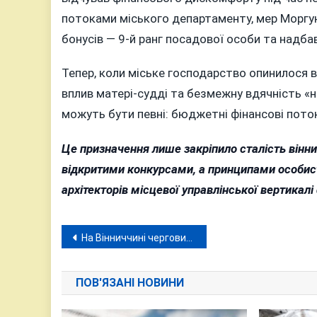
потоками міського департаменту, мер Моргун
бонусів — 9-й ранг посадової особи та надбав
Тепер, коли міське господарство опинилося в
вплив матері-судді та безмежну вдячність «
можуть бути певні: бюджетні фінансові пото
Це призначення лише закріпило сталість вінни
відкритими конкурсами, а принципами особисто
архітекторів місцевої управлінської вертикалі
Навігація
На Вінниччині черговий сплеск абсурдних кримінальних історій
записів
ПОВ'ЯЗАНІ НОВИНИ