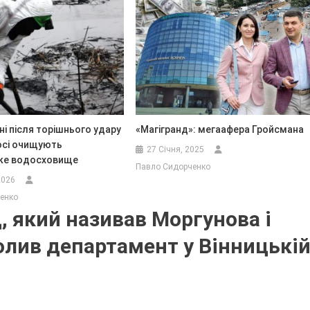
ні після торішнього удару
«Магігранд»: мегаафера Гройсмана
осі очищують
27 Січня, 2025
ке водосховище
Павло Сидорченко
2026
енко
, який називав Моргунова і
олив департамент у Вінницькі