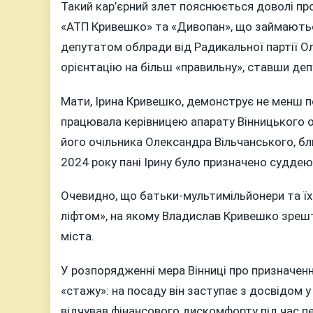
Такий кар’єрний злет пояснюється доволі пр
«АТП Кривешко» та «Дивопан», що займаютьс
депутатом облради від Радикальної партії Ол
орієнтацію на більш «правильну», ставши деп
Мати, Ірина Кривешко, демонструє не менш по
працювала керівницею апарату Вінницького 
його очільника Олександра Вільчанського, б
2024 року пані Ірину було призначено судде
Очевидно, що батьки-мультимільйонери та їхн
ліфтом», на якому Владислав Кривешко зрешт
міста.
У розпорядженні мера Вінниці про призначен
«стажу»: на посаду він заступає з досвідом у 
відчував фінансового дискомфорту під час пе