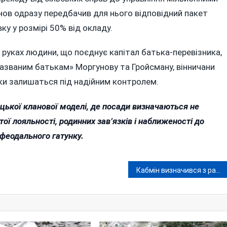
ов одразу передбачив для нього відповідний пакет
ку у розмірі 50% від окладу.
 руках людини, що поєднує капітал батька-перевізника,
названим батькам» Моргунову та Гройсману, вінничани
ки залишаться під надійним контролем.
цької кланової моделі, де посади визначаються не
ї лояльності, родинних зав’язків і наближеності до
 феодального гатунку.
Кабмін визначився з разовими грошовими виплатами до Дня Незалежності: хто та скільки отримає?