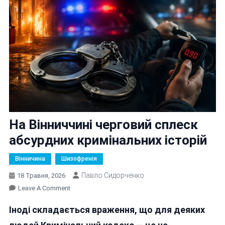
На Вінниччині черговий сплеск
абсурдних кримінальних історій
Вінничина
Шизофренія
Павло Сидорченко
18 Травня, 2026
On
Leave A Comment
На
Іноді складається враження, що для деяких
Вінниччині
Черговий