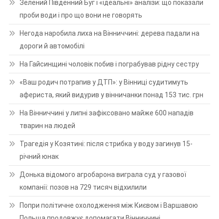
Зелений Південний Буг і «ідеальні» аналізи: що показали
проби води і про що вони не говорять
Негода наробила лиха на Вінниччині: дерева падали на
дороги й автомобілі
На Гайсинщині чоловік побив і пограбував рідну сестру
«Ваш родич потрапив у ДТП»: у Вінниці судитимуть
афериста, який видурив у вінничанки понад 153 тис. грн
На Вінниччині у липні зафіксовано майже 600 нападів
тварин на людей
Трагедія у Козятині: після стрибка у воду загинув 15-
річний юнак
Донька відомого агробарона виграла суд у газової
компанії: позов на 729 тисяч відхилили
Попри політичне охолодження між Києвом і Варшавою
Польща продовжує допомагати Вінниччині