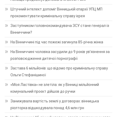
Штучний інтелект допоміг Вінницькій єпархії УПЦ МП
прокоментувати кримінальну справу ієрея
Заступником головнокомандувача ЗСУ стане генерал із
Вінниччини?
На Вінниччині під час пожежі загинула 85-річна жінка
На Вінниччині чоловіка засудили до 9 років ув’язнення за
розповсюдження дитячої порнографії
Застава 6 мільйонів: що відомо про кримінальну справу
Ольги Стефанішиної
«Моя Ластівка» не злетіла: як у Вінниці мільйонний
комунальний проєкт дійшов до ручки
Занижувала вартість землі у договорах: вінницька
рієлторка відшкодувала понад 4,6 млн грн