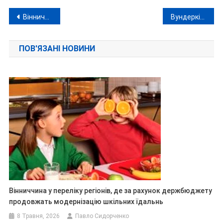
Навігація
Вінничани здобули «золото» та «бронзу» на Чемпіонаті Європи із самбо, де змагалися з росіянами
Вундеркінд, який називав Моргунова і Гройсмана батьками, очолив департамент у Вінницькій мерії
записів
ПОВ'ЯЗАНІ НОВИНИ
Вінниччина у переліку регіонів, де за рахунок держбюджету
продовжать модернізацію шкільних їдальнь
8 Травня, 2026
Павло Сидорченко