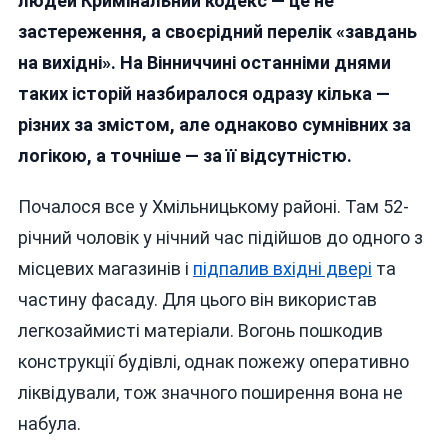
людей Кримінальний кодекс — це не
Сплеск
застереження, а своєрідний перелік «завдань
Абсурдних
на вихідні». На Вінниччині останніми днями
Кримінальних
Історій
таких історій назбиралося одразу кілька —
різних за змістом, але однаково сумнівних за
логікою, а точніше — за її відсутністю.
Почалося все у Хмільницькому районі. Там 52-
річний чоловік у нічний час підійшов до одного з
місцевих магазинів і
підпалив вхідні двері
та
частину фасаду. Для цього він використав
легкозаймисті матеріали. Вогонь пошкодив
конструкції будівлі, однак пожежу оперативно
ліквідували, тож значного поширення вона не
набула.