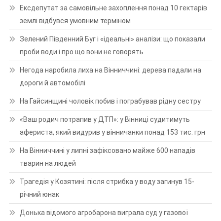
Ексдепутат за самовільне захоплення понад 10 гектарів
землі відбувся умовним терміном
Зелений Південний Буг і «ідеальні» аналізи: що показали
проби води і про що вони не говорять
Негода наробила лиха на Вінниччині: дерева падали на
дороги й автомобілі
На Гайсинщині чоловік побив і пограбував рідну сестру
«Ваш родич потрапив у ДТП»: у Вінниці судитимуть
афериста, який видурив у вінничанки понад 153 тис. грн
На Вінниччині у липні зафіксовано майже 600 нападів
тварин на людей
Трагедія у Козятині: після стрибка у воду загинув 15-
річний юнак
Донька відомого агробарона виграла суд у газової