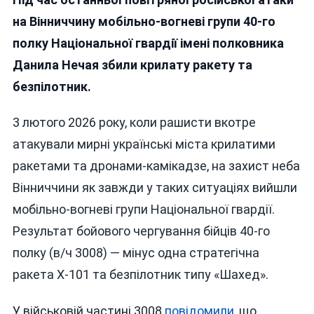
Час
Атаки
на Вінниччину мобільно-вогневі групи 40-го
Росіян
полку Національної гвардії імені полковника
На
Данила Нечая збили крилату ракету та
Вінниччин
Нацгварді
безпілотник.
Із
Турецько
3 лютого 2026 року, коли рашисти вкотре
Кулемета
атакували мирні українські міста крилатими
Збили
Ракету
ракетами та дронами-камікадзе, на захист неба
Та
Вінниччини як завжди у таких ситуаціях вийшли
«шахед»
мобільно-вогневі групи Національної гвардії.
(відео)
Результат бойового чергування бійців 40-го
полку (в/ч 3008) — мінус одна стратегічна
ракета Х-101 та безпілотник типу «Шахед».
У військовій частині 3008
повідомили
, що