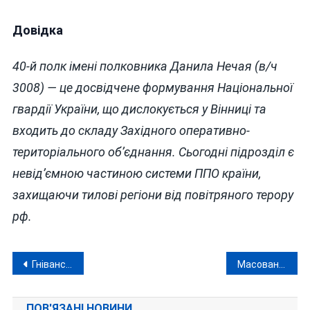
Довідка
40-й полк імені полковника Данила Нечая (в/ч
3008) — це досвідчене формування Національної
гвардії України, що дислокується у Вінниці та
входить до складу Західного оперативно-
територіального об’єднання. Сьогодні підрозділ є
невід’ємною частиною системи ППО країни,
захищаючи тилові регіони від повітряного терору
рф.
Навігація
Гніванські диверсанти отримали по 15 років тюрми з конфіскацією
Масовані удари рашистів по Україні: 4 загиблих на Херсонщині, поранені у Києві
записів
ПОВ'ЯЗАНІ НОВИНИ