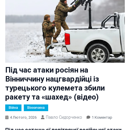
Під час атаки росіян на
Вінниччину нацгвардійці із
турецького кулемета збили
ракету та «шахед» (відео)
Війна
Вінничина
Павло Сидорченко
До
4 Лютого, 2026
1 Коментар
Під
Під час останньої повітряної російської атаки