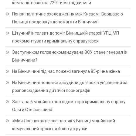
компанії: позов на 729 тисяч відхилили
Попри політичне охолодження між Києвом і Варшавою
Польща продовжує допомагати Вінниччині
Штучний інтелект допоміг Вінницькій єпархії УПЦ МП
прокоментувати кримінальну справу ієрея
Заступником головнокомандувача ЗСУ стане генерал із
Вінниччини?
На Вінниччині під час пожежі загинула 85-річна жінка
На Вінниччині чоловіка засудили до 9 років ув’язнення за
розповсюдження дитячої порнографії
Застава 6 мільйонів: що відомо про кримінальну справу
Ольги Стефанішиної
«Моя Ластівка» не злетіла: як у Вінниці мільйонний
комунальний проєкт дійшов до ручки