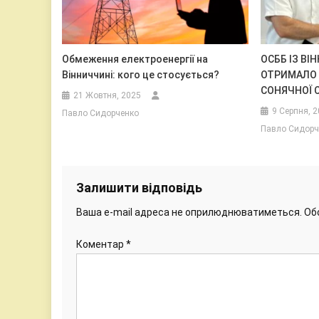
Обмеження електроенергії на
ОСББ ІЗ ВІ
Вінниччині: кого це стосується?
ОТРИМАЛО 
СОНЯЧНОЇ С
21 Жовтня, 2025
9 Серпня, 
Павло Сидорченко
Павло Сидорч
Залишити відповідь
Ваша e-mail адреса не оприлюднюватиметься.
Об
Коментар
*