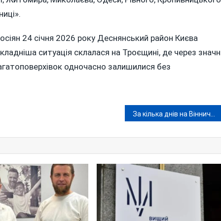
ниці».
росіян 24 січня 2026 року Деснянський район Києва
кладніша ситуація склалася на Троєщині, де через значн
агатоповерхівок одночасно залишилися без
За кілька днів на Вінниччині — два замахи на вбивство та поножовщина між братами