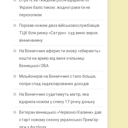
Втретє за тиждень росія вдарила по
Україні балістикою: жодної ракети не
перехопили
Порізав ножем двох військовослужбовців
ТЦК біля ринку «Сатурн»: суд виніс вирок
вінничанину
На Вінниччині аферисти знову «збирають»
кошти на армію від імені очільниці
Вінницької ОВА
Мільйонерів на Вінниччині стало більше,
попри спад задекларованих доходів
На Вінниччині судитимуть матір, яка
вдарила ножем у спину 17-річну доньку
Ветеран вінницької «Червоної Калини» дав
старт новому сезону української Прем’єр-
ліги з футболу
,