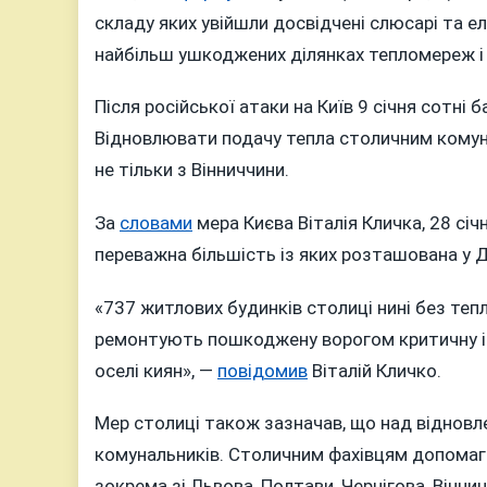
складу яких увійшли досвідчені слюсарі та е
найбільш ушкоджених ділянках тепломереж і 
Після російської атаки на Київ 9 січня сотн
Відновлювати подачу тепла столичним комуна
не тільки з Вінниччини.
За
словами
мера Києва Віталія Кличка, 28 сі
переважна більшість із яких розташована у 
«737 житлових будинків столиці нині без те
ремонтують пошкоджену ворогом критичну і
оселі киян», —
повідомив
Віталій Кличко.
Мер столиці також зазначав, що над віднов
комунальників. Столичним фахівцям допомагаю
зокрема зі Львова, Полтави, Чернігова, Вінни