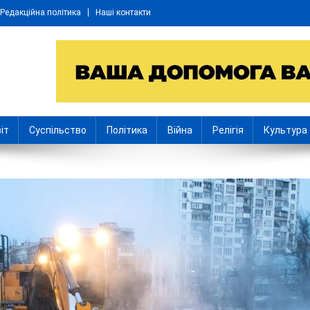
Редакційна політика
Наші контакти
іт
Суспільство
Політика
Війна
Релігія
Культура