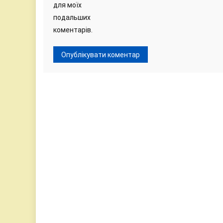
для моїх
подальших
коментарів.