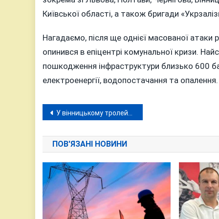
Київської області, а також бригади «Укрзаліз
Нагадаємо, після ще однієї масованої атаки 
опинився в епіцентрі комунальної кризи. Найс
пошкодження інфраструктури близько 600 б
електроенергії, водопостачання та опалення.
Навігація
У вінницькому тролейбусі медсестра кардіоцентру врятувала людину, яка втратила свідомість
записів
ПОВ'ЯЗАНІ НОВИНИ