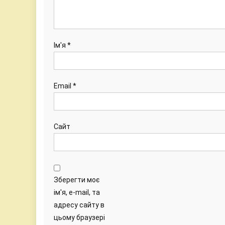
Ім'я
*
Email
*
Сайт
Зберегти моє
ім'я, e-mail, та
адресу сайту в
цьому браузері