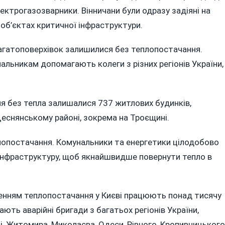
лектрогазозварники. Вінничани були одразу задіяні на
об’єктах критичної інфраструктури.
і багатоповерхівок залишилися без теплопостачання.
льникам допомагають колеги з різних регіонів України,
чня без тепла залишалися 737 житлових будинків,
Деснянському районі, зокрема на Троєщині.
плопостачання. Комунальники та енергетики цілодобово
нфраструктуру, щоб якнайшвидше повернути тепло в
ленням теплопостачання у Києві працюють понад тисячу
ть аварійні бригади з багатьох регіонів України,
ці, Житомира, Миколаєва, Одеси, Рівного, Кропивницького