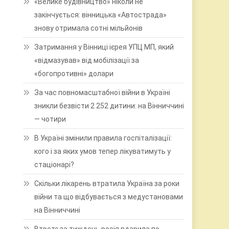
«Велике будівництво» ніколи не
закінчується: вінницька «Автострада»
знову отримала сотні мільйонів
Затримання у Вінниці ієрея УПЦ МП, який
«відмазував» від мобілізації за
«богопротивні» долари
За час повномасштабної війни в Україні
зникли безвісти 2 252 дитини: на Вінниччині
— чотири
В Україні змінили правила госпіталізації:
кого і за яких умов тепер лікуватимуть у
стаціонарі?
Скільки лікарень втратила Україна за роки
війни та що відбувається з медустановами
на Вінниччині