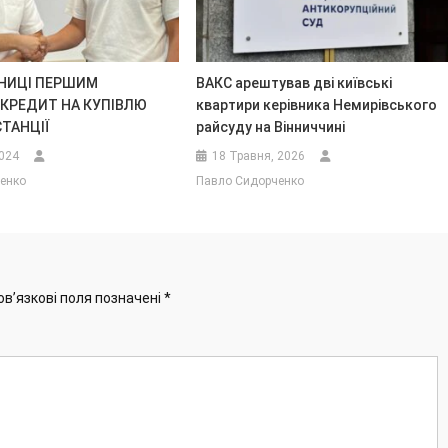
ННИЦІ ПЕРШИМ
ВАКС арештував дві київські
КРЕДИТ НА КУПІВЛЮ
квартири керівника Немирівського
ТАНЦІЇ
райсуду на Вінниччині
2024
18 Травня, 2026
енко
Павло Сидорченко
ов’язкові поля позначені
*