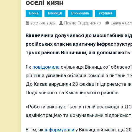
оселі киян
Війна
Вінниця
Вінничина
Україна
Павло Сидорченко
28 Січня, 2026
Leave A Co
Вінниччина долучилася до масштабних від
російських атак на критичну інфраструкту
трьох районів Вінничини, які допомагають 
Як
повідомила
очільниця Вінницької обласної
рішення ухвалила обласна комісія з питань т
До Києва вирушили 23 фахівці підприємств ж
Подільського та Хмільницького районів.
«Роботи виконуються у тісній взаємодії з 
адміністрацією та комунальними підприємств
Втім, як
інформували
у Вінницькій мерії, ще 20