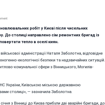
On
mment
Аварійні
новлювальних робіт у Києві після чисельних
Бригади
ру. До столиці направлено сім ремонтних бригад із
З
Вінниччини
повертати тепло в оселі киян.
Допомагають
Повернути
 військової адміністрації Наталя Заболотна, відповідне
Тепло
ехногенно-екологічної безпеки та надзвичайних ситуацій.
В
итлово-комунальної сфери з Вінницького, Могилів-
Оселі
Киян
ДСНС України, Київською міською державною
ами столиці», — зазначила Заболотна.
 січня з Вінниці до Києва прибули дві аварійні бригади, до