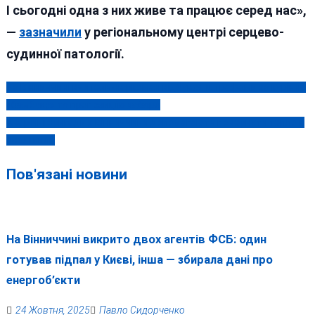
І сьогодні одна з них живе та працює серед нас»,
—
зазначили
у регіональному центрі серцево-
судинної патології.
На Вінниччині вчитель-наркоман відбувся штрафами за куріння
Навігація
«бамбуку» та пропозицію хабаря
записів
Аварійні бригади з Вінниччини допомагають повернути тепло в
оселі киян
Пов'язані новини
На Вінниччині викрито двох агентів ФСБ: один
готував підпал у Києві, інша — збирала дані про
енергоб’єкти
24 Жовтня, 2025
Павло Сидорченко