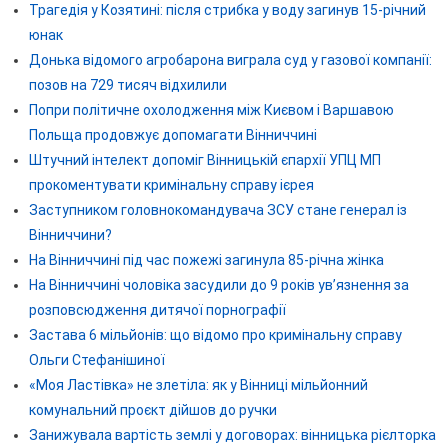
Трагедія у Козятині: після стрибка у воду загинув 15-річний
юнак
Донька відомого агробарона виграла суд у газової компанії:
позов на 729 тисяч відхилили
Попри політичне охолодження між Києвом і Варшавою
Польща продовжує допомагати Вінниччині
Штучний інтелект допоміг Вінницькій єпархії УПЦ МП
прокоментувати кримінальну справу ієрея
Заступником головнокомандувача ЗСУ стане генерал із
Вінниччини?
На Вінниччині під час пожежі загинула 85-річна жінка
На Вінниччині чоловіка засудили до 9 років ув’язнення за
розповсюдження дитячої порнографії
Застава 6 мільйонів: що відомо про кримінальну справу
Ольги Стефанішиної
«Моя Ластівка» не злетіла: як у Вінниці мільйонний
комунальний проєкт дійшов до ручки
Занижувала вартість землі у договорах: вінницька рієлторка