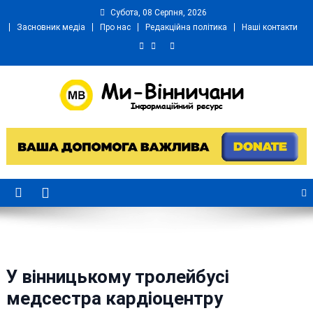
Skip
Субота, 08 Серпня, 2026
to
Засновник медіа
Про нас
Редакційна політика
Наші контакти
content
Ми Вінничани
Незалежний інформаційний портал Вінничини
У вінницькому тролейбусі
медсестра кардіоцентру