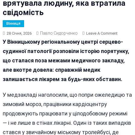
врятувала людину, яка втратила
свідомість
Вінниця
Павло Сидорченко
On
28 Січня, 2026
Leave A Comment
У
У Вінницькому регіональному центрі серцево-
Вінницьк
судинної патології розповіли історію порятунку,
Тролейбу
що сталася поза межами медичного закладу,
Медсест
Кардіоце
але вкотре довела: справжній медик
Врятувал
залишається лікарем за будь-яких обставин.
Людину,
Яка
У медзакладі наголосили, що попри ожеледицю та
Втратила
Свідоміс
зимовий мороз, працівники кардіоцентру
продовжують працювати у цілодобовому режимі
— і не лише в стінах лікарні. Один із таких випадків
стався у звичайному міському тролейбусі, де