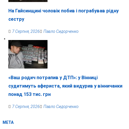
На Гайсинщині чоловік побив і пограбував рідну
сестру
7 Серпня, 2026
Павло Сидорченко
«Ваш родич потрапив у ДТП»: у Вінниці
судитимуть афериста, який видурив у вінничанки
понад 153 тис. грн
7 Серпня, 2026
Павло Сидорченко
МЕТА