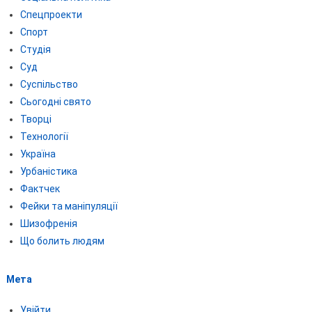
Спецпроекти
Спорт
Студія
Суд
Суспільство
Сьогодні свято
Творці
Технології
Україна
Урбаністика
Фактчек
Фейки та маніпуляції
Шизофренія
Що болить людям
Мета
Увійти