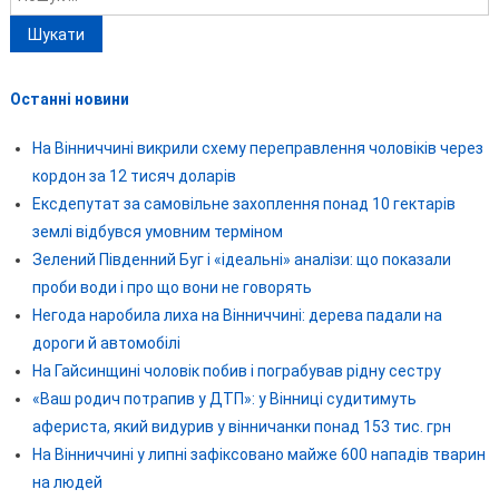
Останні новини
На Вінниччині викрили схему переправлення чоловіків через
кордон за 12 тисяч доларів
Ексдепутат за самовільне захоплення понад 10 гектарів
землі відбувся умовним терміном
Зелений Південний Буг і «ідеальні» аналізи: що показали
проби води і про що вони не говорять
Негода наробила лиха на Вінниччині: дерева падали на
дороги й автомобілі
На Гайсинщині чоловік побив і пограбував рідну сестру
«Ваш родич потрапив у ДТП»: у Вінниці судитимуть
афериста, який видурив у вінничанки понад 153 тис. грн
На Вінниччині у липні зафіксовано майже 600 нападів тварин
на людей