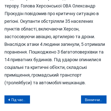
терору. Голова Херсонської ОВА Олександр
Прокудін повідомив про критичну ситуацію в
регіоні. Окупанти обстріляли 35 населених
пунктів області, включаючи Херсон,
застосовуючи авіацію, артилерію та дрони.
Внаслідок атаки 4 людини загинули, 5 отримали
поранення. Пошкоджено 3 багатоповерхівки та
14 приватних будинків. Під ударом опинилися
соціальні та критичні об’єкти, складські
приміщення, громадський транспорт
(тролейбуси) та автомобілі мешканців.
Навігація
Під час атаки росіян на Вінниччину нацгвардійці із турецького кулемета збили ракету та «шахед» (відео)
Вінниччина залишається у зоні ризику через негоду
записів