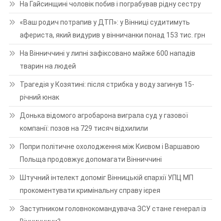
На Гайсинщині чоловік побив і пограбував рідну сестру
«Ваш родич потрапив у ДТП»: у Вінниці судитимуть
афериста, який видурив у вінничанки понад 153 тис. грн
На Вінниччині у липні зафіксовано майже 600 нападів
тварин на людей
Трагедія у Козятині: після стрибка у воду загинув 15-
річний юнак
Донька відомого агробарона виграла суд у газової
компанії: позов на 729 тисяч відхилили
Попри політичне охолодження між Києвом і Варшавою
Польща продовжує допомагати Вінниччині
Штучний інтелект допоміг Вінницькій єпархії УПЦ МП
прокоментувати кримінальну справу ієрея
Заступником головнокомандувача ЗСУ стане генерал із