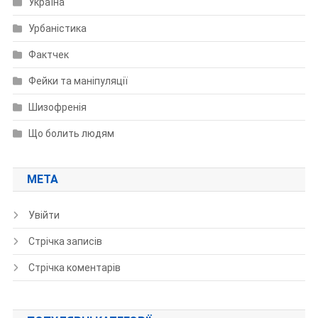
Україна
Урбаністика
Фактчек
Фейки та маніпуляції
Шизофренія
Що болить людям
МЕТА
Увійти
Стрічка записів
Стрічка коментарів