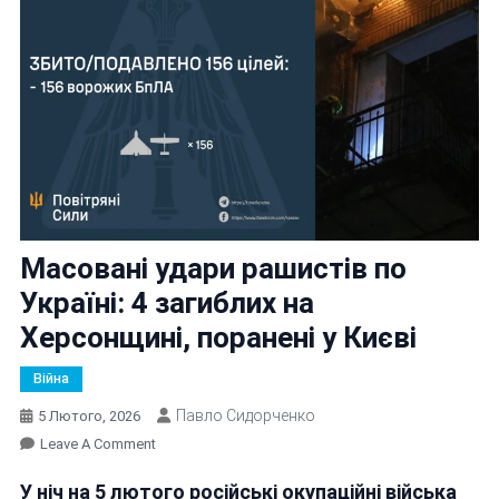
Масовані удари рашистів по
Україні: 4 загиблих на
Херсонщині, поранені у Києві
Війна
Павло Сидорченко
5 Лютого, 2026
On
Leave A Comment
Масовані
У ніч на 5 лютого російські окупаційні війська
Удари