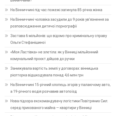
Вінниччини?
На Вінниччині під час пожежі загинула 85-річна жінка
На Вінниччині чоловіка засудили до 9 років ув’язнення за
розповсюдження дитячої порнографії
Застава 6 мільйонів: що відомо про кримінальну справу
Ольги Стефанішиної
«Моя Ластівка» не злетіла: як у Вінниці мільйонний
комунальний проєкт дійшов до ручки
Занижувала вартість землі у договорах: вінницька
рієлторка відшкодувала понад 4,6 млн грн
На Вінниччині 15-річний хлопець згорів у палаючому авто,
а 19-річного водія розчавив автопоїзд
Нова підозра екскомандувачу логістики Повітряних Сил:
серед прихованого майна — квартири у Вінниці