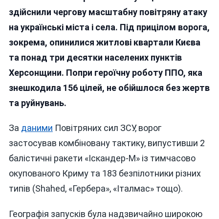
Рашистів
здійснили чергову масштабну повітряну атаку
По
на українські міста і села.
Під прицілом ворога,
Україні:
зокрема, опинилися житлові квартали Києва
4
Загиблих
та понад три десятки населених пунктів
На
Херсонщини. Попри героїчну роботу ППО, яка
Херсонщині,
знешкодила 156 цілей, не обійшлося без жертв
Поранені
У
та руйнувань.
Києві
За
даними
Повітряних сил ЗСУ, ворог
застосував комбіновану тактику, випустивши 2
балістичні ракети «Іскандер-М» із тимчасово
окупованого Криму та 183 безпілотники різних
типів (Shahed, «Гербера», «Італмас» тощо).
Географія запусків була надзвичайно широкою