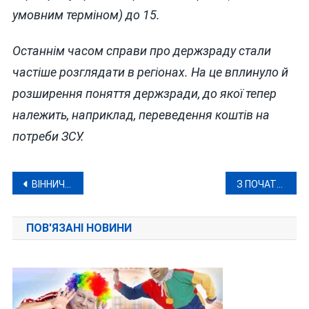
умовним терміном) до 15.
Останнім часом справи про держзраду стали
частіше розглядати в регіонах. На це вплинуло й
розширення поняття держзради, до якої тепер
належить, наприклад, переведення коштів на
потреби ЗСУ.
Навігація
ВІННИЧАНИ ЗМУСИЛИ ВЛАДУ ВІДДАТИ “ЗАКУМУЛЬОВАНІ” КОШТИ НА ЗСУ
З ПОЧАТКУ РОКУ ПОНАД ДВІ ТИСЯЧІ УКРАЇНСЬКИХ ЧИНОВНИКІВ НАМАГАЛИСЯ НЕЗАКОННО ВИЇХАТИ ЗА КОРДОН
записів
ПОВ'ЯЗАНІ НОВИНИ