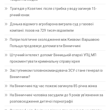
Трагедія у Козятині: після стрибка у воду загинув 15-
річний юнак
Донька відомого агробарона виграла суд у газової
компанії: позов на 729 тисяч відхилили
Попри політичне охолодження між Києвом і Варшавою
Польща продовжує допомагати Вінниччині
Штучний інтелект допоміг Вінницькій єпархії УПЦ МП
прокоментувати кримінальну справу ієрея
Заступником головнокомандувача ЗСУ стане генерал із
Вінниччини?
На Вінниччині під час пожежі загинула 85-річна жінка
На Вінниччині чоловіка засудили до 9 років ув’язнення за
розповсюдження дитячої порнографії