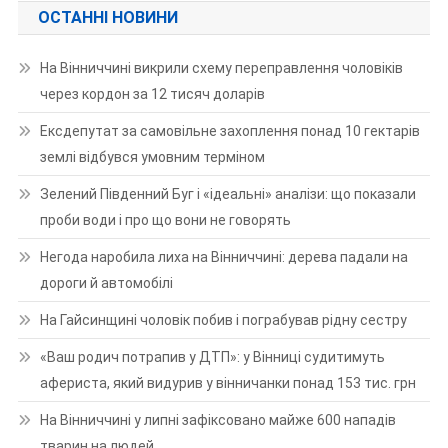
ОСТАННІ НОВИНИ
На Вінниччині викрили схему переправлення чоловіків
через кордон за 12 тисяч доларів
Ексдепутат за самовільне захоплення понад 10 гектарів
землі відбувся умовним терміном
Зелений Південний Буг і «ідеальні» аналізи: що показали
проби води і про що вони не говорять
Негода наробила лиха на Вінниччині: дерева падали на
дороги й автомобілі
На Гайсинщині чоловік побив і пограбував рідну сестру
«Ваш родич потрапив у ДТП»: у Вінниці судитимуть
афериста, який видурив у вінничанки понад 153 тис. грн
На Вінниччині у липні зафіксовано майже 600 нападів
тварин на людей