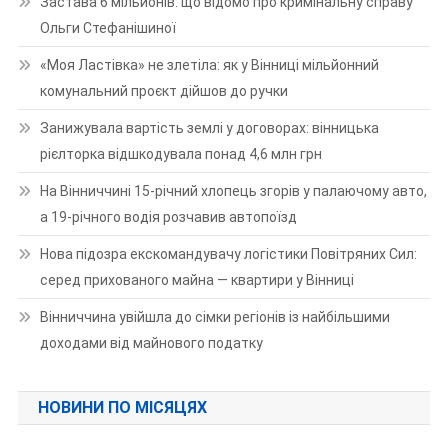
Застава 6 мільйонів: що відомо про кримінальну справу
Ольги Стефанішиної
«Моя Ластівка» не злетіла: як у Вінниці мільйонний
комунальний проєкт дійшов до ручки
Занижувала вартість землі у договорах: вінницька
рієлторка відшкодувала понад 4,6 млн грн
На Вінниччині 15-річний хлопець згорів у палаючому авто,
а 19-річного водія розчавив автопоїзд
Нова підозра екскомандувачу логістики Повітряних Сил:
серед прихованого майна — квартири у Вінниці
Вінниччина увійшла до сімки регіонів із найбільшими
доходами від майнового податку
НОВИНИ ПО МІСЯЦЯХ