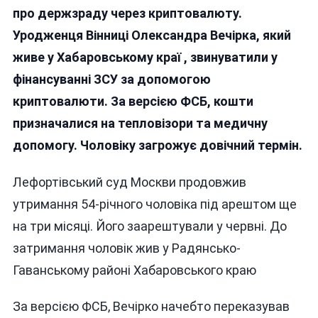
У
про держзраду через криптовалюту.
РОСІЇ
Уродженця Вінниці Олександра Вечірка, який
ОБВИНУВАЧУЮТЬ
живе у Хабаровському краї , звинуватили у
У
ДЕРЖЗРАДІ
фінансуванні ЗСУ за допомогою
ЗА
криптовалюти. За версією ФСБ, кошти
ДОПОМОГОЮ
призначалися на тепловізори та медичну
ПОСТАНОВОЧНОГО
КІНО
допомогу. Чоловіку загрожує довічний термін.
(видео)
Лефортівський суд Москви продовжив
утримання 54-річного чоловіка під арештом ще
на три місяці. Його заарештували у червні. До
затримання чоловік жив у Радянсько-
Гаванському районі Хабаровського краю
За версією ФСБ, Вечірко начебто переказував