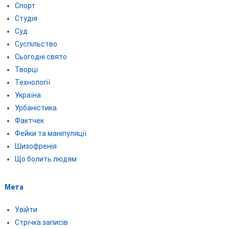
Спорт
Студія
Суд
Суспільство
Сьогодні свято
Творці
Технології
Україна
Урбаністика
Фактчек
Фейки та маніпуляції
Шизофренія
Що болить людям
Мета
Увійти
Стрічка записів