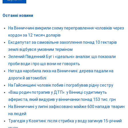
Останні новини
На Вінниччині викрили схему переправлення чоловіків через
кордон за 12 тисяч доларів
Ексдепутат за самовільне захоплення понад 10 гектарів
землі відбувся умовним терміном
Зелений Південний Буг і «ідеальні» аналізи: що показали
проби води і про що вони не говорять
Негода наробила лиха на Вінниччині: дерева падали на
дороги й автомобілі
На Гайсинщині чоловік побив і пограбував рідну сестру
«Ваш родич потрапив у ДТП»: у Вінниці судитимуть
афериста, який видурив у вінничанки понад 153 тис. грн
На Вінниччині у липні зафіксовано майже 600 нападів тварин
на людей
Трагедія у Козятині: після стрибка у воду загинув 15-річний
юнак