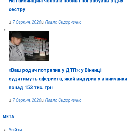
На Гайсинщині чоловік побив і пограбував рідну
сестру
7 Серпня, 2026
Павло Сидорченко
«Ваш родич потрапив у ДТП»: у Вінниці
судитимуть афериста, який видурив у вінничанки
понад 153 тис. грн
7 Серпня, 2026
Павло Сидорченко
МЕТА
Увійти