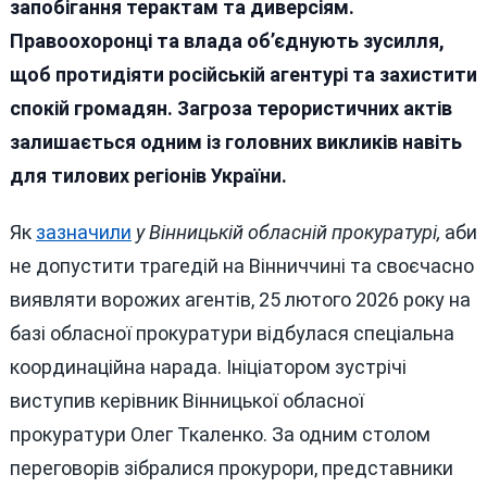
запобігання терактам та диверсіям.
Дрімає
Правоохоронці та влада об’єднують зусилля,
У
Вінниц
щоб протидіяти російській агентурі та захистити
Област
спокій громадян. Загроза терористичних актів
Посил
залишається одним із головних викликів навіть
Захист
Від
для тилових регіонів України.
Терор
Загроз
Як
зазначили
у Вінницькій обласній прокуратурі,
аби
З
не допустити трагедій на Вінниччині та своєчасно
Боку
Рашист
виявляти ворожих агентів, 25 лютого 2026 року на
базі обласної прокуратури відбулася спеціальна
координаційна нарада. Ініціатором зустрічі
виступив керівник Вінницької обласної
прокуратури Олег Ткаленко. За одним столом
переговорів зібралися прокурори, представники