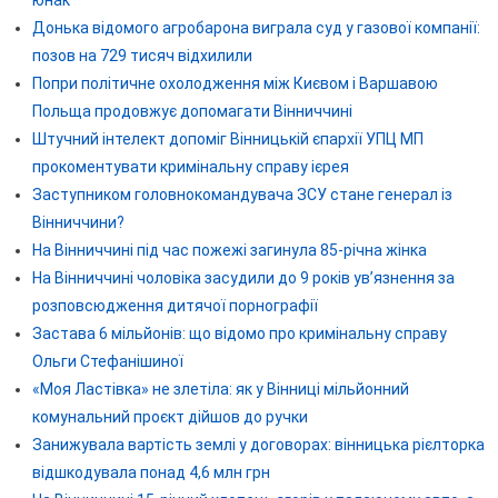
Донька відомого агробарона виграла суд у газової компанії:
позов на 729 тисяч відхилили
Попри політичне охолодження між Києвом і Варшавою
Польща продовжує допомагати Вінниччині
Штучний інтелект допоміг Вінницькій єпархії УПЦ МП
прокоментувати кримінальну справу ієрея
Заступником головнокомандувача ЗСУ стане генерал із
Вінниччини?
На Вінниччині під час пожежі загинула 85-річна жінка
На Вінниччині чоловіка засудили до 9 років ув’язнення за
розповсюдження дитячої порнографії
Застава 6 мільйонів: що відомо про кримінальну справу
Ольги Стефанішиної
«Моя Ластівка» не злетіла: як у Вінниці мільйонний
комунальний проєкт дійшов до ручки
Занижувала вартість землі у договорах: вінницька рієлторка
відшкодувала понад 4,6 млн грн