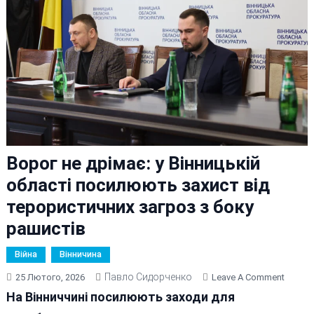
Ворог не дрімає: у Вінницькій
області посилюють захист від
терористичних загроз з боку
рашистів
Війна
Вінничина
Павло Сидорченко
On
25 Лютого, 2026
Leave A Comment
Ворог
На Вінниччині посилюють заходи для
Не