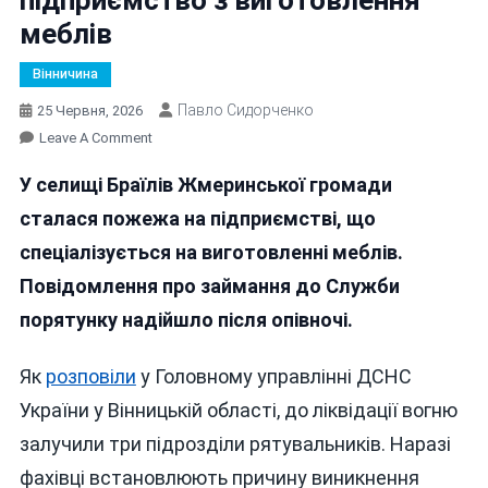
меблів
Вінничина
Павло Сидорченко
25 Червня, 2026
On
Leave A Comment
На
У селищі Браїлів Жмеринської громади
Вінниччині
Горіло
сталася пожежа на підприємстві, що
Підприємство
спеціалізується на виготовленні меблів.
З
Повідомлення про займання до Служби
Виготовлення
Меблів
порятунку надійшло після опівночі.
Як
розповіли
у Головному управлінні ДСНС
України у Вінницькій області, до ліквідації вогню
залучили три підрозділи рятувальників. Наразі
фахівці встановлюють причину виникнення