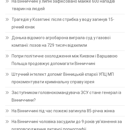
На Вінниччині у липні зафіксовано майже 600 нападів
тварин на людей
Трагедія у Козятині: після стрибка у воду загинув 15-
річний юнак
Донька відомого агробарона виграла суд у газової
компанії: позов на 729 тисяч відхилили
Попри політичне охолодження між Києвом і Варшавою
Польща продовжує допомагати Вінниччині
Штучний інтелект допоміг Вінницькій єпархії УПЦ МП
прокоментувати кримінальну справу ієрея
Заступником головнокомандувача ЗСУ стане генерал із
Вінниччини?
На Вінниччині під час пожежі загинула 85-річна жінка
На Вінниччині чоловіка засудили до 9 років ув’язнення за
розповсюдження дитячої порнографії