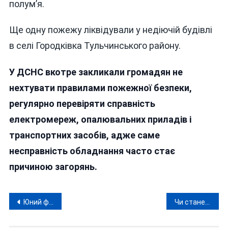
полум’я.
Ще одну пожежу ліквідували у недіючій будівлі
в селі Городківка Тульчинського району.
У ДСНС вкотре закликали громадян не
нехтувати правилами пожежної безпеки,
регулярно перевіряти справність
електромереж, опалювальних приладів і
транспортних засобів, адже саме
несправність обладнання часто стає
причиною загорянь.
Навігація
Юний футболіст «Олімпіка» загинув у трагічній ДТП на Вінниччині: оголошено збір коштів для родини
Чи стане перехід до Молдови, який розбудовують на Вінниччині, «дорогою» в Румунію?
записів