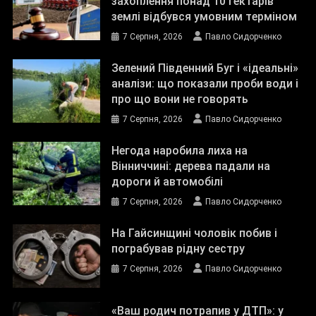
захоплення понад 10 гектарів
землі відбувся умовним терміном
7 Серпня, 2026
Павло Сидорченко
Зелений Південний Буг і «ідеальні»
аналізи: що показали проби води і
про що вони не говорять
7 Серпня, 2026
Павло Сидорченко
Негода наробила лиха на
Вінниччині: дерева падали на
дороги й автомобілі
7 Серпня, 2026
Павло Сидорченко
На Гайсинщині чоловік побив і
пограбував рідну сестру
7 Серпня, 2026
Павло Сидорченко
«Ваш родич потрапив у ДТП»: у