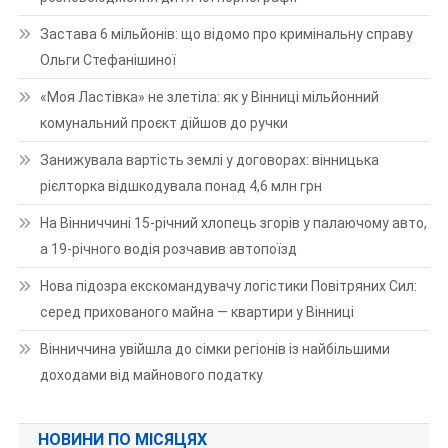
Застава 6 мільйонів: що відомо про кримінальну справу
Ольги Стефанішиної
«Моя Ластівка» не злетіла: як у Вінниці мільйонний
комунальний проєкт дійшов до ручки
Занижувала вартість землі у договорах: вінницька
рієлторка відшкодувала понад 4,6 млн грн
На Вінниччині 15-річний хлопець згорів у палаючому авто,
а 19-річного водія розчавив автопоїзд
Нова підозра екскомандувачу логістики Повітряних Сил:
серед прихованого майна — квартири у Вінниці
Вінниччина увійшла до сімки регіонів із найбільшими
доходами від майнового податку
НОВИНИ ПО МІСЯЦЯХ