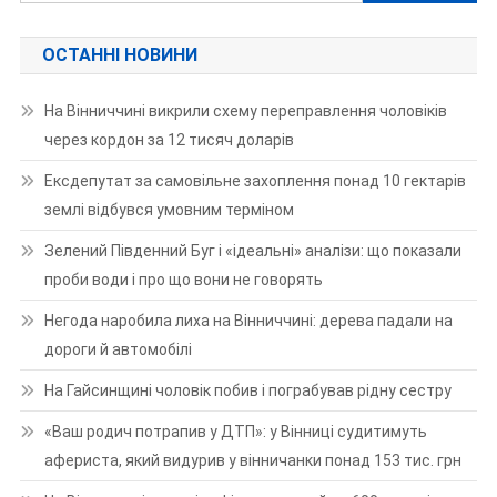
ОСТАННІ НОВИНИ
На Вінниччині викрили схему переправлення чоловіків
через кордон за 12 тисяч доларів
Ексдепутат за самовільне захоплення понад 10 гектарів
землі відбувся умовним терміном
Зелений Південний Буг і «ідеальні» аналізи: що показали
проби води і про що вони не говорять
Негода наробила лиха на Вінниччині: дерева падали на
дороги й автомобілі
На Гайсинщині чоловік побив і пограбував рідну сестру
«Ваш родич потрапив у ДТП»: у Вінниці судитимуть
афериста, який видурив у вінничанки понад 153 тис. грн