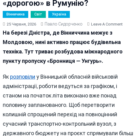
«дорогою» в Румунію?
Вінничина
Світ
Україна
Павло Сидорченко
On
25 Червня, 2026
Leave A Comment
Чи
На березі Дністра, де Вінниччина межує з
Стане
Молдовою, нині активно працює будівельна
Перехі
техніка. Тут триває розбудова міжнародного
До
Молдо
пункту пропуску «Бронниця — Унгурь».
Який
Розбуд
Як
розповіли
у Вінницькій обласній військовій
На
адміністрації, роботи ведуться за графіком, і
Вінничч
«доро
станом на початок літа виконано вже понад
В
половину запланованого. Щоб перетворити
Румуні
колишній спрощений перехід на повноцінний
сучасний транспортно-контрольний вузол, з
державного бюджету на проєкт спрямували більш