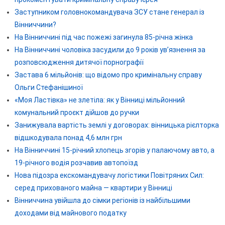
Заступником головнокомандувача ЗСУ стане генерал із
Вінниччини?
На Вінниччині під час пожежі загинула 85-річна жінка
На Вінниччині чоловіка засудили до 9 років ув’язнення за
розповсюдження дитячої порнографії
Застава 6 мільйонів: що відомо про кримінальну справу
Ольги Стефанішиної
«Моя Ластівка» не злетіла: як у Вінниці мільйонний
комунальний проєкт дійшов до ручки
Занижувала вартість землі у договорах: вінницька рієлторка
відшкодувала понад 4,6 млн грн
На Вінниччині 15-річний хлопець згорів у палаючому авто, а
19-річного водія розчавив автопоїзд
Нова підозра екскомандувачу логістики Повітряних Сил:
серед прихованого майна — квартири у Вінниці
Вінниччина увійшла до сімки регіонів із найбільшими
доходами від майнового податку