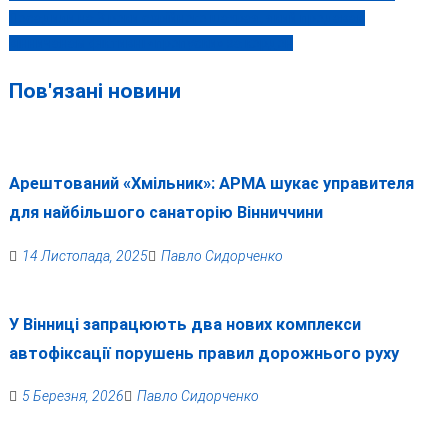
Посадили на 3 роки серійного шахрая, який продавав
записів
вінничанам фіктивні «пропуски» за кордон
Пов'язані новини
Арештований «Хмільник»: АРМА шукає управителя
для найбільшого санаторію Вінниччини
14 Листопада, 2025
Павло Сидорченко
У Вінниці запрацюють два нових комплекси
автофіксації порушень правил дорожнього руху
5 Березня, 2026
Павло Сидорченко