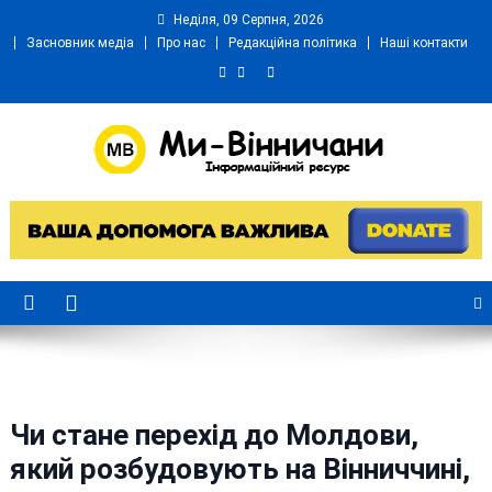
Skip
Неділя, 09 Серпня, 2026
to
Засновник медіа
Про нас
Редакційна політика
Наші контакти
content
Ми Вінничани
Незалежний інформаційний портал Вінничини
Чи стане перехід до Молдови,
який розбудовують на Вінниччині,