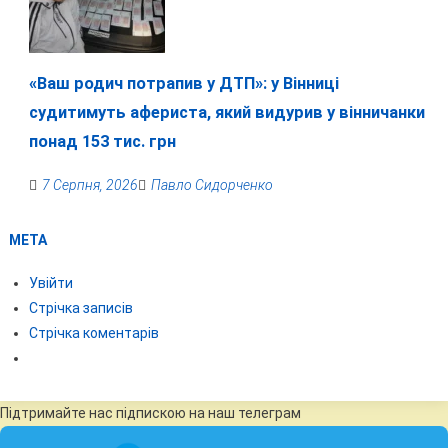
«Ваш родич потрапив у ДТП»: у Вінниці
судитимуть афериста, який видурив у вінничанки
понад 153 тис. грн
7 Серпня, 2026
Павло Сидорченко
МЕТА
Увійти
Стрічка записів
Стрічка коментарів
Підтримайте нас підпискою на наш телеграм