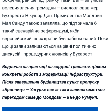
Зокрема, раніше підтримку такій ідеї — за умови
волевиявлення громадян — висловлював мер
Бухареста Нікушор Дан. Президентка Молдови
Мая Санду також заявляла, що підтримала б
такий сценарій на референдумі, якби
європейський шлях країни був заблокований. Поки
що ці заяви залишаються на рівні політичних
дискусій і процедурних нюансів у Бухаресті.
Водночас на практиці на кордоні тривають цілком
конкретні роботи з модернізації інфраструктури.
Після завершення будівництва пункт пропуску
«Бронниця — Унгурь» все ж таки залишатиметься
переходом саме до Молдови — а не до Румунії.
На Вінниччині горіло підприємство з виготовлення меблів
Навігація