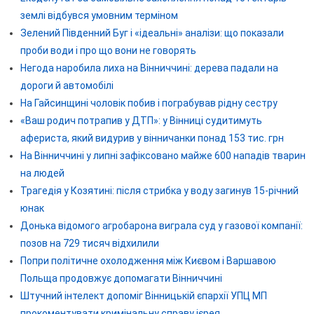
землі відбувся умовним терміном
Зелений Південний Буг і «ідеальні» аналізи: що показали
проби води і про що вони не говорять
Негода наробила лиха на Вінниччині: дерева падали на
дороги й автомобілі
На Гайсинщині чоловік побив і пограбував рідну сестру
«Ваш родич потрапив у ДТП»: у Вінниці судитимуть
афериста, який видурив у вінничанки понад 153 тис. грн
На Вінниччині у липні зафіксовано майже 600 нападів тварин
на людей
Трагедія у Козятині: після стрибка у воду загинув 15-річний
юнак
Донька відомого агробарона виграла суд у газової компанії:
позов на 729 тисяч відхилили
Попри політичне охолодження між Києвом і Варшавою
Польща продовжує допомагати Вінниччині
Штучний інтелект допоміг Вінницькій єпархії УПЦ МП
прокоментувати кримінальну справу ієрея