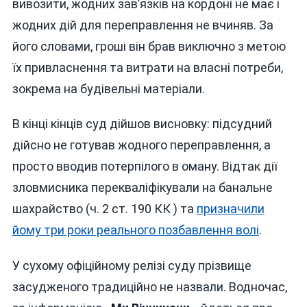
вивозити, жодних зав’язків на кордоні не має і
жодних дій для переправлення не вчиняв. За
його словами, гроші він брав виключно з метою
їх привласнення та витрати на власні потреби,
зокрема на будівельні матеріали.
В кінці кінців суд дійшов висновку: підсудний
дійсно не готував жодного переправлення, а
просто вводив потерпілого в оману. Відтак дії
зловмисника перекваліфікували на банальне
шахрайство (ч. 2 ст. 190 КК ) та
призначили
йому три роки реального позбавлення волі
.
У сухому офіційному релізі суду прізвище
засудженого традиційно не назвали. Водночас,