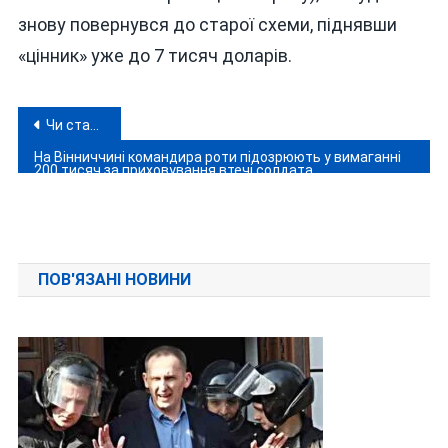
знову повернувся до старої схеми, піднявши
«цінник» уже до 7 тисяч доларів.
Навігація
Чи стане перехід до Молдови, який розбудовують на Вінниччині, «дорогою» в Румунію?
записів
На Вінниччині командира роти підозрюють у вимаганні
200 тисяч за приховування втечі солдата
ПОВ'ЯЗАНІ НОВИНИ