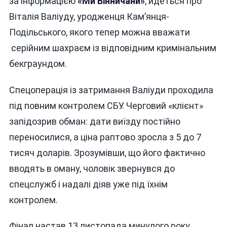
за інформацією
«Ми Вінничани»
, йдеться про
Віталія Валіуду, уродженця Кам’янця-
Подільського, якого тепер можна вважати
серійним шахраєм із відповідним кримінальним
бекграундом.
Спецоперація із затримання Валіуди проходила
під повним контролем СБУ. Черговий «клієнт»
запідозрив обман: дати виїзду постійно
переносилися, а ціна раптово зросла з 5 до 7
тисяч доларів. Зрозумівши, що його фактично
вводять в оману, чоловік звернувся до
спецслужб і надалі діяв уже під їхнім
контролем.
Фінал настав 13 листопада минулого року