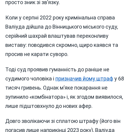
просто зник зі зв’язку.
Коли у серпні 2022 року кримінальна справа
Валіуда дійшла до Вінницького міського суду,
серійний шахрай влаштував переконливу
виставу: поводився скромно, щиро каявся та
просив не карати суворо.
Тоді суд проявив гуманність до раніше не
судимого чоловіка і
призначив йому штраф
у 68
тисяч гривень. Однак м’яке покарання не
зупинило «комбінатора» і, як згодом виявилося,
лише підштовхнуло до нових афер.
Довго зволікаючи зі сплатою штрафу (його він
погасив лише наприкінці 2023 року), Валіуда