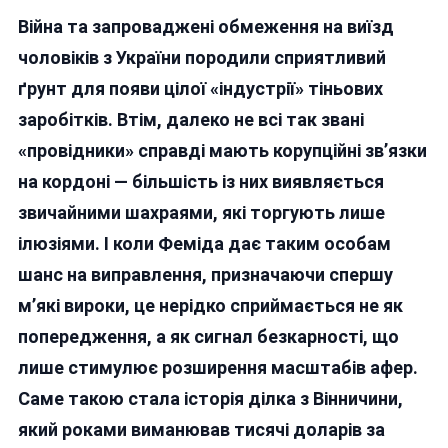
Посадили
Війна та запроваджені обмеження на виїзд
На
3
чоловіків з України породили сприятливий
Роки
ґрунт для появи цілої «індустрії» тіньових
Серійного
заробітків. Втім, далеко не всі так звані
Шахрая,
Який
«провідники» справді мають корупційні зв’язки
Продавав
на кордоні — більшість із них виявляється
Вінничанам
звичайними шахраями, які торгують лише
Фіктивні
«пропуски»
ілюзіями. І коли Феміда дає таким особам
За
шанс на виправлення, призначаючи спершу
Кордон
м’які вироки, це нерідко сприймається не як
попередження, а як сигнал безкарності, що
лише стимулює розширення масштабів афер.
Саме такою стала історія ділка з Вінничини,
який роками виманював тисячі доларів за