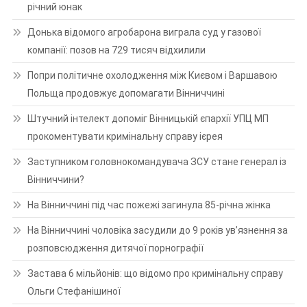
річний юнак
Донька відомого агробарона виграла суд у газової
компанії: позов на 729 тисяч відхилили
Попри політичне охолодження між Києвом і Варшавою
Польща продовжує допомагати Вінниччині
Штучний інтелект допоміг Вінницькій єпархії УПЦ МП
прокоментувати кримінальну справу ієрея
Заступником головнокомандувача ЗСУ стане генерал із
Вінниччини?
На Вінниччині під час пожежі загинула 85-річна жінка
На Вінниччині чоловіка засудили до 9 років ув’язнення за
розповсюдження дитячої порнографії
Застава 6 мільйонів: що відомо про кримінальну справу
Ольги Стефанішиної