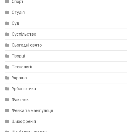
Спорт
Студія
Суд
Суспільство
Сьогодні свято
Творці
Технології
Україна
Урбаністика
Фактчек
Фейки та маніпуляції
Шизофренія