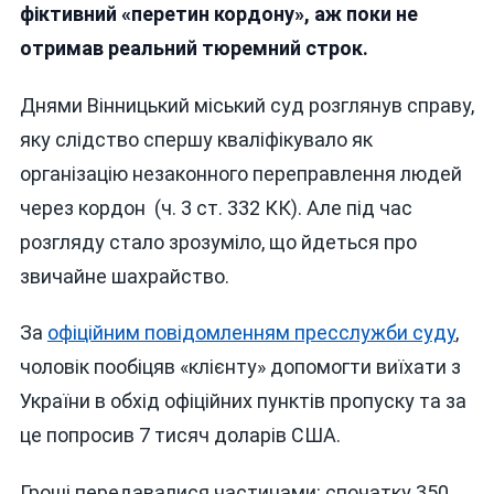
фіктивний «перетин кордону», аж поки не
отримав реальний тюремний строк.
Днями Вінницький міський суд розглянув справу,
яку слідство спершу кваліфікувало як
організацію незаконного переправлення людей
через кордон (ч. 3 ст. 332 КК). Але під час
розгляду стало зрозуміло, що йдеться про
звичайне шахрайство.
За
офіційним повідомленням пресслужби суду
,
чоловік пообіцяв «клієнту» допомогти виїхати з
України в обхід офіційних пунктів пропуску та за
це попросив 7 тисяч доларів США.
Гроші передавалися частинами: спочатку 350