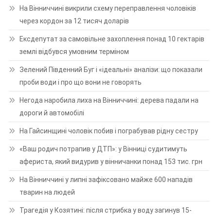
На Вінниччині викрили схему переправлення чоловіків
через кордон за 12 тисяч доларів
Ексдепутат за самовільне захоплення понад 10 гектарів
землі відбувся умовним терміном
Зелений Південний Буг і «ідеальні» аналізи: що показали
проби води і про що вони не говорять
Негода наробила лиха на Вінниччині: дерева падали на
дороги й автомобілі
На Гайсинщині чоловік побив і пограбував рідну сестру
«Ваш родич потрапив у ДТП»: у Вінниці судитимуть
афериста, який видурив у вінничанки понад 153 тис. грн
На Вінниччині у липні зафіксовано майже 600 нападів
тварин на людей
Трагедія у Козятині: після стрибка у воду загинув 15-