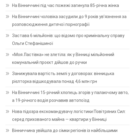
На Вінниччині під час пожежі загинула 85-річна жінка
На Вінниччині чоловіка засудили до 9 років ув’язнення за
розповсюдження дитячої порнографії
Застава 6 мільйонів: що відомо про кримінальну справу
Ольги Стефанішиної
«Моя Ластівка» не злетіла: як у Вінниці мільйонний
комунальний проєкт дійшов до ручки
Занижувала вартість землі у договорах: вінницька
рієлторка відшкодувала понад 4,6 млн грн
На Вінниччині 15-річний хлопець згорів у палаючому авто,
а 19-річного водія розчавив автопоїзд
Нова підозра екскомандувачу логістики Повітряних Сил:
серед прихованого майна — квартири у Вінниці
Вінниччина увійшла до сімки регіонів із найбільшими