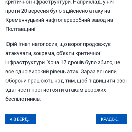
критичної інфраструктури. Наприклад, у ніч
проти 20 вересня було здійснено атаку на
Кременчуцький нафтопереробний завод на
Полтавщині.
Юрій Ігнат наголосив, що ворог продовжує
атакувати, зокрема, об’єкти критичної
інфраструктури. Хоча 17 дронів було збито, це
все одно високий рівень атак. Зараз всі сили
Оборони працюють над тим, щоб підвищити свої
здатності протистояти атакам ворожих
беспілотників.
Навігація
В БЕРДИЧЕВІ ПАТРУЛЬНІ СПІЙМАЛИ КРАДІЯ З ВІННИЧЧИНИ НА ГАРЯЧОМУ
КРАДІЖКА В ЧЕЧЕЛЬНИКУ: ПОЛІЦІЯ ЗАТРИМАЛА ПІДОЗРЮВАНОГО
записів