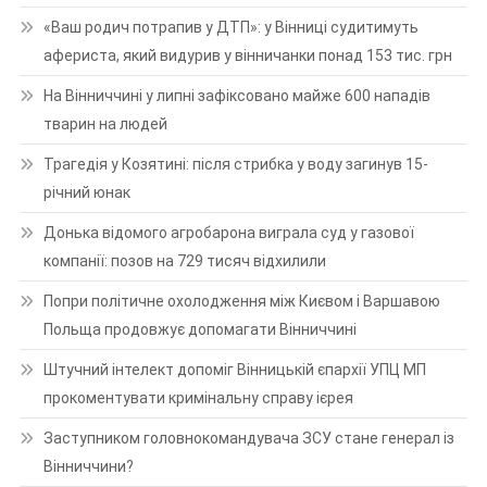
«Ваш родич потрапив у ДТП»: у Вінниці судитимуть
афериста, який видурив у вінничанки понад 153 тис. грн
На Вінниччині у липні зафіксовано майже 600 нападів
тварин на людей
Трагедія у Козятині: після стрибка у воду загинув 15-
річний юнак
Донька відомого агробарона виграла суд у газової
компанії: позов на 729 тисяч відхилили
Попри політичне охолодження між Києвом і Варшавою
Польща продовжує допомагати Вінниччині
Штучний інтелект допоміг Вінницькій єпархії УПЦ МП
прокоментувати кримінальну справу ієрея
Заступником головнокомандувача ЗСУ стане генерал із
Вінниччини?