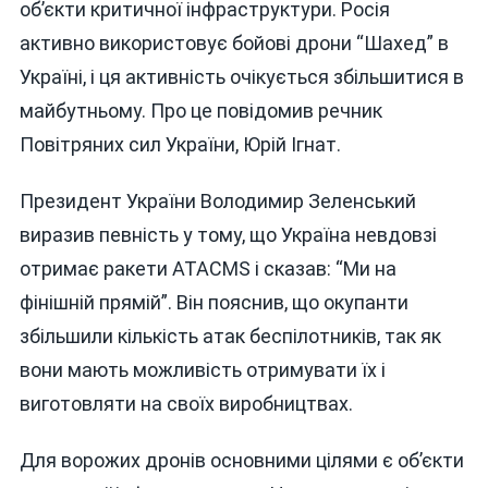
ДЛЯ
об’єкти критичної інфраструктури. Росія
УДАРІВ
активно використовує бойові дрони “Шахед” в
ПО
Україні, і ця активність очікується збільшитися в
УКРАЇНІ
РОСІЯ
майбутньому. Про це повідомив речник
АКТИВНІ
Повітряних сил України, Юрій Ігнат.
ВИКОРИС
“ШАХЕДИ
Президент України Володимир Зеленський
виразив певність у тому, що Україна невдовзі
отримає ракети ATACMS і сказав: “Ми на
фінішній прямій”. Він пояснив, що окупанти
збільшили кількість атак беспілотників, так як
вони мають можливість отримувати їх і
виготовляти на своїх виробництвах.
Для ворожих дронів основними цілями є об’єкти