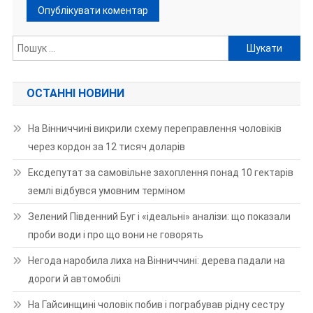
Пошук:
ОСТАННІ НОВИНИ
На Вінниччині викрили схему переправлення чоловіків
через кордон за 12 тисяч доларів
Ексдепутат за самовільне захоплення понад 10 гектарів
землі відбувся умовним терміном
Зелений Південний Буг і «ідеальні» аналізи: що показали
проби води і про що вони не говорять
Негода наробила лиха на Вінниччині: дерева падали на
дороги й автомобілі
На Гайсинщині чоловік побив і пограбував рідну сестру