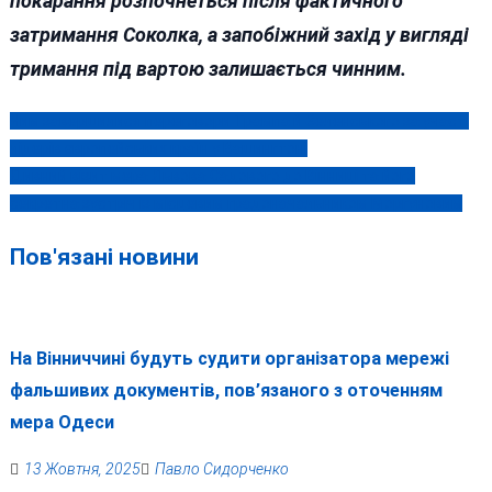
покарання розпочнеться після фактичного
затримання Соколка, а запобіжний захід у вигляді
тримання під вартою залишається чинним.
Чим завершилися переговори Трампа й Зеленського за участі
Навігація
лідерів європейських країн у Вашингтоні
записів
Дивний візит мера Львова Садового до Вінниці та його
секретна зустріч із місцевим градоначальником Моргуновим
Пов'язані новини
На Вінниччині будуть судити організатора мережі
фальшивих документів, пов’язаного з оточенням
мера Одеси
13 Жовтня, 2025
Павло Сидорченко