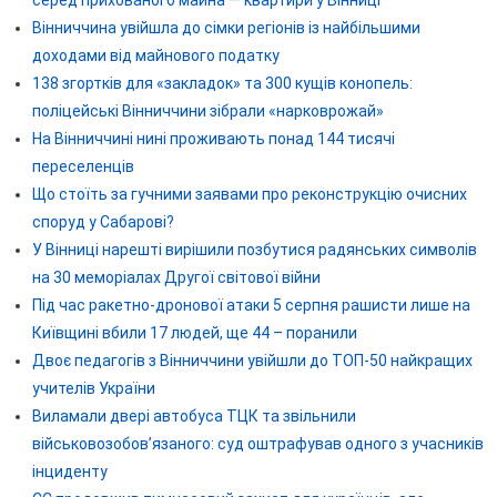
Вінниччина увійшла до сімки регіонів із найбільшими
доходами від майнового податку
138 згортків для «закладок» та 300 кущів конопель:
поліцейські Вінниччини зібрали «нарковрожай»
На Вінниччині нині проживають понад 144 тисячі
переселенців
Що стоїть за гучними заявами про реконструкцію очисних
споруд у Сабарові?
У Вінниці нарешті вирішили позбутися радянських символів
на 30 меморіалах Другої світової війни
Під час ракетно-дронової атаки 5 серпня рашисти лише на
Київщині вбили 17 людей, ще 44 – поранили
Двоє педагогів з Вінниччини увійшли до ТОП-50 найкращих
учителів України
Виламали двері автобуса ТЦК та звільнили
військовозобов’язаного: суд оштрафував одного з учасників
інциденту