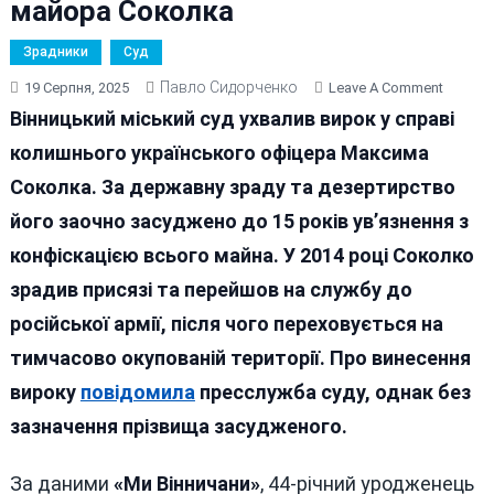
майора Соколка
Зрадники
Суд
Павло Сидорченко
On
19 Серпня, 2025
Leave A Comment
15
Вінницький міський суд ухвалив вирок у справі
Років
колишнього українського офіцера Максима
Тюрми
Соколка. За державну зраду та дезертирство
За
Зраду:
його заочно засуджено до 15 років ув’язнення з
У
конфіскацією всього майна. У 2014 році Соколко
Вінниці
зрадив присязі та перейшов на службу до
Заочно
Засуди
російської армії, після чого переховується на
Колишн
тимчасово окупованій території. Про винесення
Майор
вироку
повідомила
пресслужба суду, однак без
Соколк
зазначення прізвища засудженого.
За даними
«Ми Вінничани»
, 44-річний уродженець