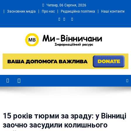
Skip
Четвер, 06 Серпня, 2026
to
Засновник медіа
Про нас
Редакційна політика
Наші контакти
content
Ми Вінничани
Незалежний інформаційний портал Вінничини
15 років тюрми за зраду: у Вінниці
заочно засудили колишнього