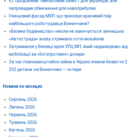
ЄС продовжив тимчасовий захист для українців, але
запровадив обмеження для новоприбулих
Глянцевий фасад МХП: що приховує красивий піар
найбільшого роботодавця Вінниччини?
«Велике будівництво» ніколи не закінчується: вінницька
«Автострада» знову отримала сотні мільйонів
Затримання у Вінниці ієрея УПЦ МП, який «відмазував» від
мобілізації за «богопротивні» долари
За час повномасштабної війни в Україні зникли безвісти 2
252 дитини: на Вінниччині — чотири
Новини по місяцях
Серпень 2026
Липень 2026
Червень 2026
Травень 2026
Квітень 2026