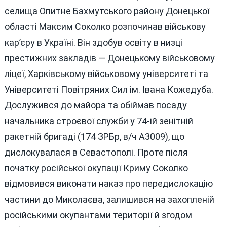
селища Опитне Бахмутського району Донецької
області Максим Соколко розпочинав військову
кар’єру в Україні. Він здобув освіту в низці
престижних закладів — Донецькому військовому
ліцеї, Харківському військовому університеті та
Університеті Повітряних Сил ім. Івана Кожедуба.
Дослужився до майора та обіймав посаду
начальника строєвої служби у 74-ій зенітній
ракетній бригаді (174 ЗРБр, в/ч А3009), що
дислокувалася в Севастополі. Проте після
початку російської окупації Криму Соколко
відмовився виконати наказ про передислокацію
частини до Миколаєва, залишився на захопленій
російськими окупантами території й згодом