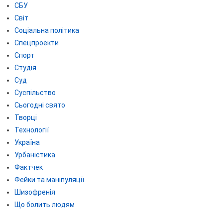
СБУ
Світ
Соціальна політика
Спецпроекти
Спорт
Студія
Суд
Суспільство
Сьогодні свято
Творці
Технології
Україна
Урбаністика
Фактчек
Фейки та маніпуляції
Шизофренія
Що болить людям