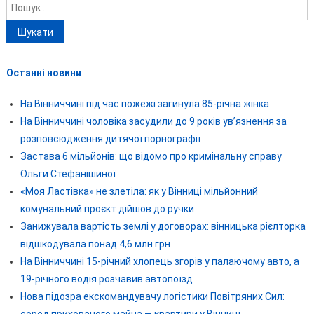
Пошук:
Останні новини
На Вінниччині під час пожежі загинула 85-річна жінка
На Вінниччині чоловіка засудили до 9 років ув’язнення за
розповсюдження дитячої порнографії
Застава 6 мільйонів: що відомо про кримінальну справу
Ольги Стефанішиної
«Моя Ластівка» не злетіла: як у Вінниці мільйонний
комунальний проєкт дійшов до ручки
Занижувала вартість землі у договорах: вінницька рієлторка
відшкодувала понад 4,6 млн грн
На Вінниччині 15-річний хлопець згорів у палаючому авто, а
19-річного водія розчавив автопоїзд
Нова підозра екскомандувачу логістики Повітряних Сил:
серед прихованого майна — квартири у Вінниці