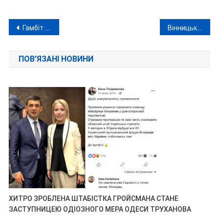
Навігація
Гамбіт депутата Мордванюка: між виправданням за «рейдерство» та мільйонами в тіні
Вінницькі патрульні врятували жінку, яка хотіла стрибнути з Київського мосту (відео)
записів
ПОВ'ЯЗАНІ НОВИНИ
ХИТРО ЗРОБЛЕНА ШТАБІСТКА ГРОЙСМАНА СТАНЕ
ЗАСТУПНИЦЕЮ ОДІОЗНОГО МЕРА ОДЕСИ ТРУХАНОВА