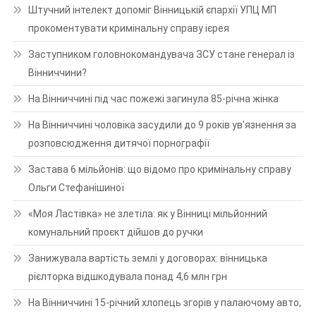
Штучний інтелект допоміг Вінницькій єпархії УПЦ МП
прокоментувати кримінальну справу ієрея
Заступником головнокомандувача ЗСУ стане генерал із
Вінниччини?
На Вінниччині під час пожежі загинула 85-річна жінка
На Вінниччині чоловіка засудили до 9 років ув’язнення за
розповсюдження дитячої порнографії
Застава 6 мільйонів: що відомо про кримінальну справу
Ольги Стефанішиної
«Моя Ластівка» не злетіла: як у Вінниці мільйонний
комунальний проєкт дійшов до ручки
Занижувала вартість землі у договорах: вінницька
рієлторка відшкодувала понад 4,6 млн грн
На Вінниччині 15-річний хлопець згорів у палаючому авто,