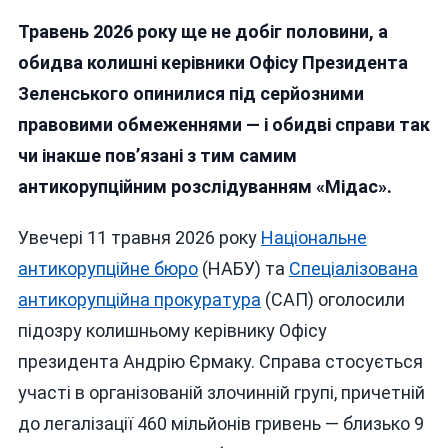
Два
Травень 2026 року ще не добіг половини, а
Андрія
Володимира
обидва колишні керівники Офісу Президента
Зеленського:
Зеленського опинилися під серйозними
Один
правовими обмеженнями — і обидві справи так
Під
Санкціями,
чи інакше пов’язані з тим самим
Інший
антикорупційним розслідуванням «Мідас».
—
Під
Увечері 11 травня 2026 року
Національне
Кримінальною
Справою
антикорупційне бюро
(НАБУ) та
Спеціалізована
антикорупційна прокуратура
(САП) оголосили
підозру колишньому керівнику Офісу
президента Андрію Єрмаку. Справа стосується
участі в організованій злочинній групі, причетній
до легалізації 460 мільйонів гривень — близько 9