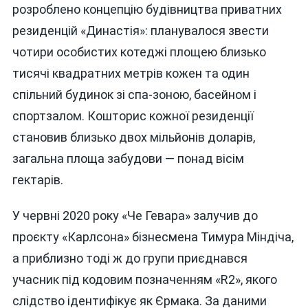
розроблено концепцію будівництва приватних
резиденцій «Династія»: планувалося звести
чотири особистих котеджі площею близько
тисячі квадратних метрів кожен та один
спільний будинок зі спа-зоною, басейном і
спортзалом. Кошторис кожної резиденції
становив близько двох мільйонів доларів,
загальна площа забудови — понад вісім
гектарів.
У червні 2020 року «Че Гевара» залучив до
проєкту «Карлсона» бізнесмена Тимура Міндіча,
а приблизно тоді ж до групи приєднався
учасник під кодовим позначенням «R2», якого
слідство ідентифікує як Єрмака. За даними