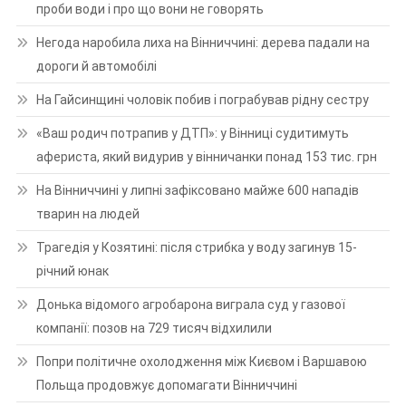
проби води і про що вони не говорять
Негода наробила лиха на Вінниччині: дерева падали на
дороги й автомобілі
На Гайсинщині чоловік побив і пограбував рідну сестру
«Ваш родич потрапив у ДТП»: у Вінниці судитимуть
афериста, який видурив у вінничанки понад 153 тис. грн
На Вінниччині у липні зафіксовано майже 600 нападів
тварин на людей
Трагедія у Козятині: після стрибка у воду загинув 15-
річний юнак
Донька відомого агробарона виграла суд у газової
компанії: позов на 729 тисяч відхилили
Попри політичне охолодження між Києвом і Варшавою
Польща продовжує допомагати Вінниччині