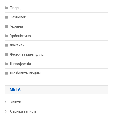
Творці
Технології
Україна
Урбаністика
Фактчек
Фейки та маніпуляції
Шизофренія
Що болить людям
МЕТА
Увійти
Стрічка записів