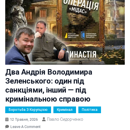
Два Андрія Володимира
Зеленського: один під
санкціями, інший — під
кримінальною справою
Боротьба З Корупцією
Кримінал
Політика
Павло Сидорченко
12 Травня, 2026
On
Leave A Comment