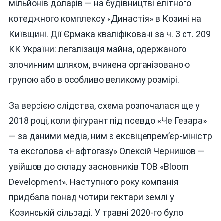
мільйонів доларів — на будівництві елітного
котеджного комплексу «Династія» в Козині на
Київщині. Дії Єрмака кваліфіковані за ч. 3 ст. 209
КК України: легалізація майна, одержаного
злочинним шляхом, вчинена організованою
групою або в особливо великому розмірі.
За версією слідства, схема розпочалася ще у
2018 році, коли фігурант під псевдо «Че Гевара»
— за даними медіа, ним є ексвіцепрем’єр-міністр
та ексголова «Нафтогазу» Олексій Чернишов —
увійшов до складу засновників ТОВ «Bloom
Development». Наступного року компанія
придбала понад чотири гектари землі у
Козинській сільраді. У травні 2020-го було