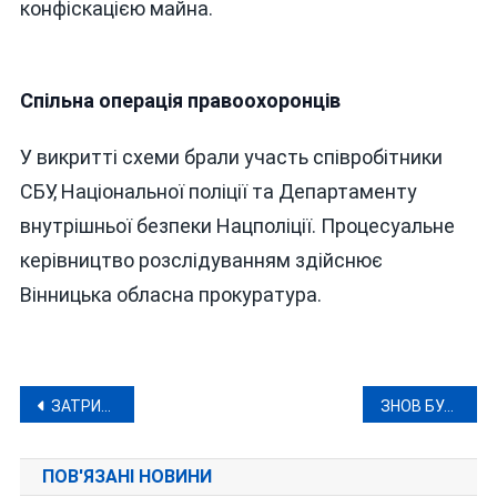
конфіскацією майна.
Спільна операція правоохоронців
У викритті схеми брали участь співробітники
СБУ, Національної поліції та Департаменту
внутрішньої безпеки Нацполіції. Процесуальне
керівництво розслідуванням здійснює
Вінницька обласна прокуратура.
Навігація
ЗАТРИМАНО 23-РІЧНОГО ДЕЗЕРТИРА, ЯКИЙ НА ЗАМОВЛЕННЯ РОЗВІДКИ РФ КОРИГУВАВ УДАРИ ПО ВІННИЧЧИНІ І СУМЩИНІ
ЗНОВ БУДУТЬ СУДИТИ УЛЮБЛЕНОГО ПІДРЯДНИКА ЯКУШИНЕЦЬКОГО МАЙОРА МІЛІЦІЇ У ВІДСТАВЦІ РОМАНЮКА
записів
ПОВ'ЯЗАНІ НОВИНИ