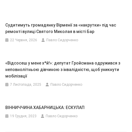
Судитимуть громадянку Вірменії за «накрутки» під час
ремонті вулиці Святого Миколая в місті Бар
22 Червня, 2026
Павло Сидорченко
«Відсосеш у мене х*й!»: депутат Гройсмана одружився з
неповнолітньою дівчиною з інвалідністю, щоб уникнути
мобілізації
7 Листопада, 2025
Павло Сидорченко
ВІННИЧЧИНА ХАБАРНИЦЬКА: ЕСКУЛАП
19 Грудня, 2023
Павло Сидорченко