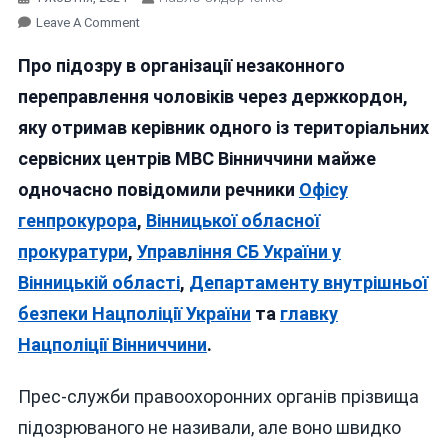
On
Leave A Comment
ЗА
Про підозру в організації незаконного
НЕЗАКОННЕ
ПЕРЕПРАВЛЕННЯ
переправлення чоловіків через держкордон,
ЧОЛОВІКІВ
яку отримав керівник одного із територіальних
ЧЕРЕЗ
сервісних центрів МВС Вінниччини майже
КОРДОН
ЗАТРИМАНО
одночасно повідомили речники
Офісу
КЕРІВНИКА
генпрокурора
,
Вінницької обласної
ТУЛЬЧИНСЬКОГО
прокуратури
,
Управління СБ України у
СЕРВІСНОГО
ЦЕНТРУ
Вінницькій області
,
Департаменту внутрішньої
МВС
безпеки Нацполіції України
та
главку
Нацполіції Вінниччини
.
Прес-служби правоохоронних органів прізвища
підозрюваного не називали, але воно швидко