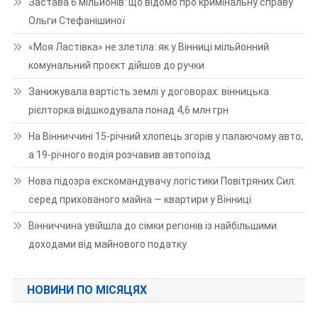
Застава 6 мільйонів: що відомо про кримінальну справу
Ольги Стефанішиної
«Моя Ластівка» не злетіла: як у Вінниці мільйонний
комунальний проєкт дійшов до ручки
Занижувала вартість землі у договорах: вінницька
рієлторка відшкодувала понад 4,6 млн грн
На Вінниччині 15-річний хлопець згорів у палаючому авто,
а 19-річного водія розчавив автопоїзд
Нова підозра екскомандувачу логістики Повітряних Сил:
серед прихованого майна — квартири у Вінниці
Вінниччина увійшла до сімки регіонів із найбільшими
доходами від майнового податку
НОВИНИ ПО МІСЯЦЯХ