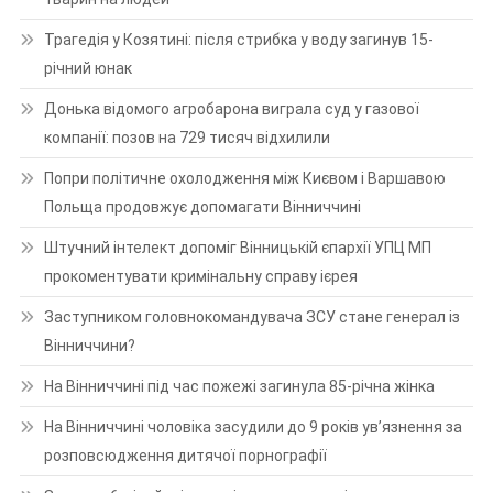
Трагедія у Козятині: після стрибка у воду загинув 15-
річний юнак
Донька відомого агробарона виграла суд у газової
компанії: позов на 729 тисяч відхилили
Попри політичне охолодження між Києвом і Варшавою
Польща продовжує допомагати Вінниччині
Штучний інтелект допоміг Вінницькій єпархії УПЦ МП
прокоментувати кримінальну справу ієрея
Заступником головнокомандувача ЗСУ стане генерал із
Вінниччини?
На Вінниччині під час пожежі загинула 85-річна жінка
На Вінниччині чоловіка засудили до 9 років ув’язнення за
розповсюдження дитячої порнографії