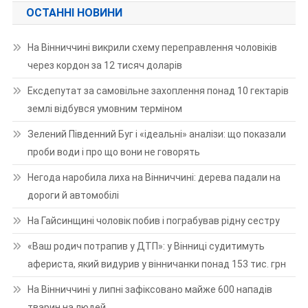
ОСТАННІ НОВИНИ
На Вінниччині викрили схему переправлення чоловіків
через кордон за 12 тисяч доларів
Ексдепутат за самовільне захоплення понад 10 гектарів
землі відбувся умовним терміном
Зелений Південний Буг і «ідеальні» аналізи: що показали
проби води і про що вони не говорять
Негода наробила лиха на Вінниччині: дерева падали на
дороги й автомобілі
На Гайсинщині чоловік побив і пограбував рідну сестру
«Ваш родич потрапив у ДТП»: у Вінниці судитимуть
афериста, який видурив у вінничанки понад 153 тис. грн
На Вінниччині у липні зафіксовано майже 600 нападів
тварин на людей