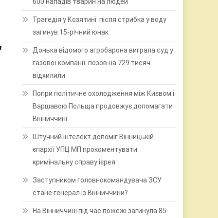
600 нападів тварин на людей
Трагедія у Козятині: після стрибка у воду
загинув 15-річний юнак
и
Донька відомого агробарона виграла суд у
газової компанії: позов на 729 тисяч
відхилили
Попри політичне охолодження між Києвом і
Варшавою Польща продовжує допомагати
Вінниччині
Штучний інтелект допоміг Вінницькій
єпархії УПЦ МП прокоментувати
кримінальну справу ієрея
Заступником головнокомандувача ЗСУ
стане генерал із Вінниччини?
На Вінниччині під час пожежі загинула 85-