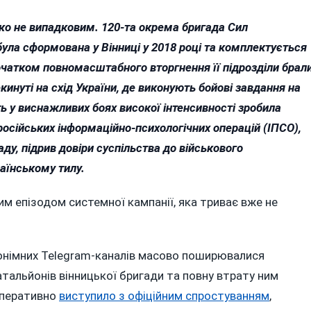
леко не випадковим. 120-та окрема бригада Сил
була сформована у Вінниці у 2018 році та комплектується
очатком повномасштабного вторгнення її підрозділи брал
кинуті на схід України, де виконують бойові завдання на
ь у виснажливих боях високої інтенсивності зробила
 російських інформаційно-психологічних операцій (ІПСО),
у, підрив довіри суспільства до військового
раїнському тилу.
м епізодом системної кампанії, яка триває вже не
нонімних Telegram-каналів масово поширювалися
тальйонів вінницької бригади та повну втрату ним
оперативно
виступило з офіційним спростуванням
,