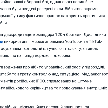
айно важкі оборонні бої, однак своїх позицій не
часно були введені резервні сили. Військові окремо
ормації у тилу фактично працює на користь противника
йни.
на дискредитація командира 120-ї бригади. Дослідники
ли
використання мереж анонімних YouTube- та TikTok-
стосуванням технологій штучного інтелекту, а також
 виключно на непідтверджені джерела.
вердження про нібито управлінський хаос у підрозділі,
 штабу та втрату контролю над ситуацією. Медіаекспер
рументів російських ІПСО, спрямованих на штучне
ету військового керівництва та провокування внутрішніх
подібних інформаційних операцій залишається