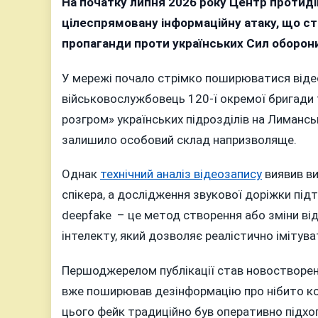
На початку липня 2026 року Центр протиді
цілеспрямовану інформаційну атаку, що ст
пропаганди проти українських Сил оборон
У мережі почало стрімко поширюватися відео,
військовослужбовець 120-ї окремої бригади 
розгром» українських підрозділів на Лиманс
залишило особовий склад напризволяще.
Однак
технічний аналіз відеозапису
виявив ви
спікера, а дослідження звукової доріжки під
deepfake – це метод створення або зміни ві
інтелекту, який дозволяє реалістично імітува
Першоджерелом публікації став новостворени
вже поширював дезінформацію про нібито кола
цього фейк традиційно був оперативно підх