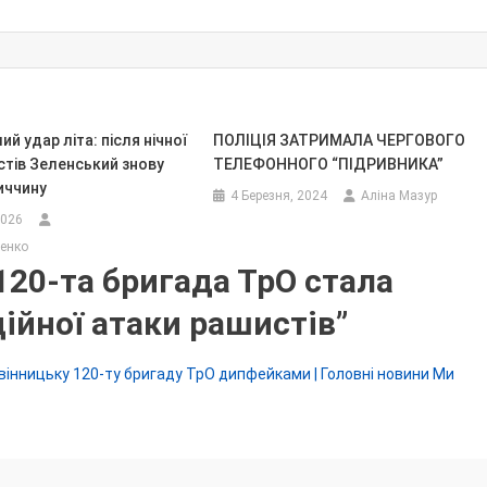
й удар літа: після нічної
ПОЛІЦІЯ ЗАТРИМАЛА ЧЕРГОВОГО
стів Зеленський знову
ТЕЛЕФОННОГО “ПІДРИВНИКА”
иччину
4 Березня, 2024
Аліна Мазур
2026
енко
120-та бригада ТрО стала
ійної атаки рашистів
”
нницьку 120-ту бригаду ТрО дипфейками | Головні новини Ми