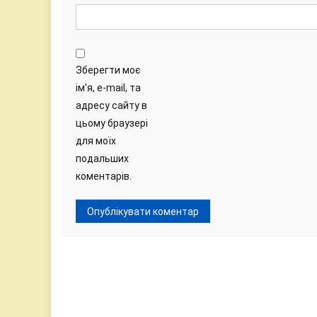
Зберегти моє
ім'я, e-mail, та
адресу сайту в
цьому браузері
для моїх
подальших
коментарів.