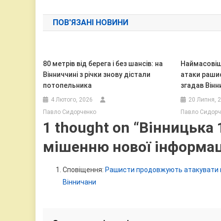
записів
ПОВ'ЯЗАНІ НОВИНИ
80 метрів від берега і без шансів: на
Наймасовіши
Вінниччині з річки знову дістали
атаки раши
потопельника
згадав Вінн
4 Лютого, 2026
20 Липня, 
Павло Сидорченко
Павло Сидорч
1 thought on “
Вінницька 
мішенню нової інформац
Сповіщення:
Рашисти продовжують атакувати ві
Вінничани