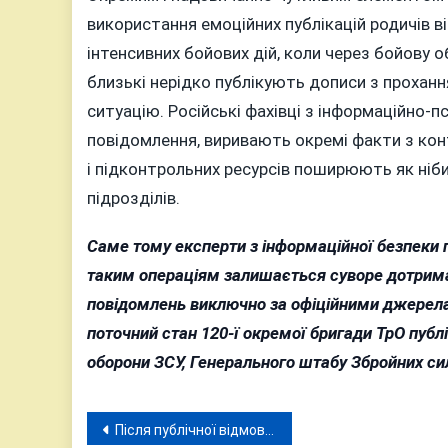
використання емоційних публікацій родичів в
інтенсивних бойових дій, коли через бойову о
близькі нерідко публікують дописи з прохан
ситуацію. Російські фахівці з інформаційно-
повідомлення, виривають окремі факти з конт
і підконтрольних ресурсів поширюють як ніб
підрозділів.
Саме тому експерти з інформаційної безпеки
таким операціям залишається суворе дотриман
повідомлень виключно за офіційними джерелам
поточний стан 120-ї окремої бригади ТрО публ
оборони ЗСУ, Генерального штабу Збройних сил
Навігація
Після публічної відмови путіна від миру Україну накрила одна з найкривавіших атак