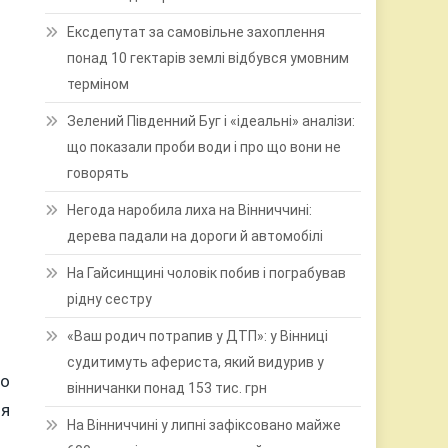
Ексдепутат за самовільне захоплення
понад 10 гектарів землі відбувся умовним
терміном
Зелений Південний Буг і «ідеальні» аналізи:
що показали проби води і про що вони не
говорять
Негода наробила лиха на Вінниччині:
дерева падали на дороги й автомобілі
На Гайсинщині чоловік побив і пограбував
рідну сестру
«Ваш родич потрапив у ДТП»: у Вінниці
судитимуть афериста, який видурив у
го
вінничанки понад 153 тис. грн
ля
На Вінниччині у липні зафіксовано майже