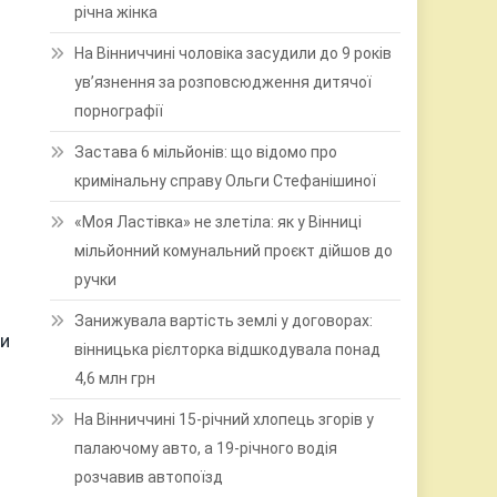
річна жінка
На Вінниччині чоловіка засудили до 9 років
ув’язнення за розповсюдження дитячої
порнографії
Застава 6 мільйонів: що відомо про
кримінальну справу Ольги Стефанішиної
«Моя Ластівка» не злетіла: як у Вінниці
мільйонний комунальний проєкт дійшов до
ручки
Занижувала вартість землі у договорах:
ти
вінницька рієлторка відшкодувала понад
4,6 млн грн
На Вінниччині 15-річний хлопець згорів у
палаючому авто, а 19-річного водія
розчавив автопоїзд