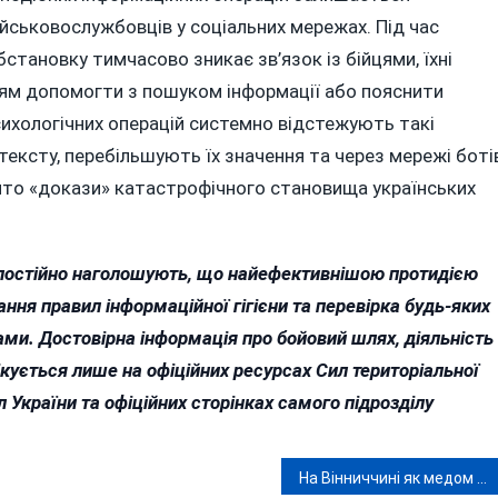
ійськовослужбовців у соціальних мережах. Під час
бстановку тимчасово зникає зв’язок із бійцями, їхні
ням допомогти з пошуком інформації або пояснити
психологічних операцій системно відстежують такі
ексту, перебільшують їх значення та через мережі боті
ито «докази» катастрофічного становища українських
 постійно наголошують, що найефективнішою протидією
ня правил інформаційної гігієни та перевірка будь-яких
и. Достовірна інформація про бойовий шлях, діяльність 
ікується лише на офіційних ресурсах Сил територіальної
 України та офіційних сторінках самого підрозділу
На Вінниччині як медом намазано для іноземців, яких розшукує Інтерпол за тяжкі злочини