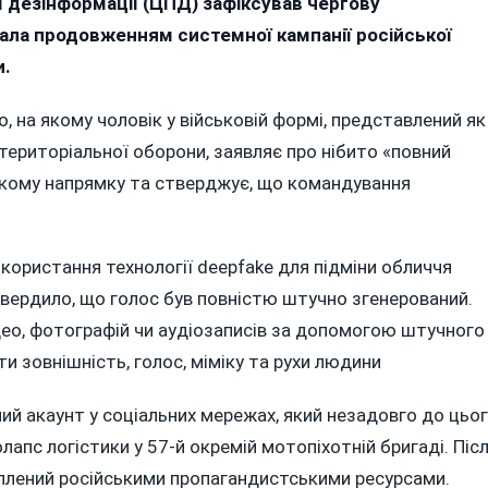
ї дезінформації (ЦПД) зафіксував чергову
120-
ала продовженням системної кампанії російської
Та
Бригада
и.
ТрО
Стала
 на якому чоловік у військовій формі, представлений як
Мішенню
територіальної оборони, заявляє про нібито «повний
Нової
ькому напрямку та стверджує, що командування
Інформаційної
Атаки
Рашистів
користання технології deepfake для підміни обличчя
твердило, що голос був повністю штучно згенерований.
део, фотографій чи аудіозаписів за допомогою штучного
ти зовнішність, голос, міміку та рухи людини
й акаунт у соціальних мережах, який незадовго до цьо
пс логістики у 57-й окремій мотопіхотній бригаді. Піс
оплений російськими пропагандистськими ресурсами.