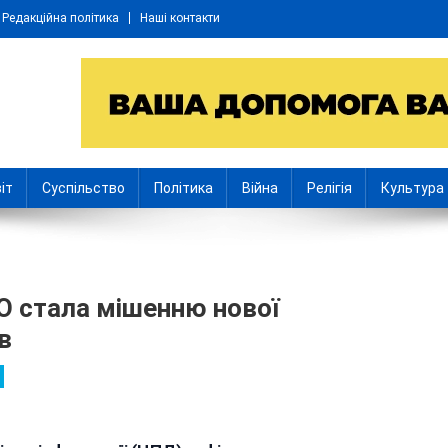
Редакційна політика
Наші контакти
іт
Суспільство
Політика
Війна
Релігія
Культура
О стала мішенню нової
в
До
Вінницька