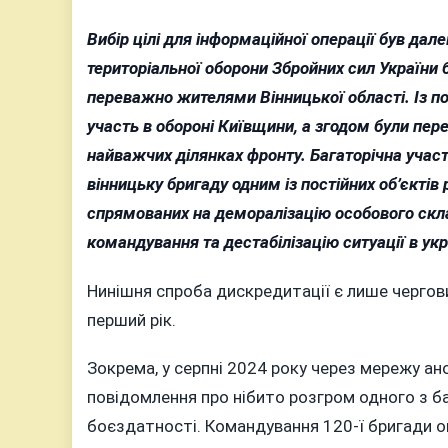
Вибір цілі для інформаційної операції був да
територіальної оборони Збройних сил України 
переважно жителями Вінницької області. Із п
участь в обороні Київщини, а згодом були пере
найважчих ділянках фронту. Багаторічна участ
вінницьку бригаду одним із постійних об’єктів
спрямованих на деморалізацію особового склад
командування та дестабілізацію ситуації в ук
Нинішня спроба дискредитації є лише чергови
перший рік.
Зокрема, у серпні 2024 року через мережу а
повідомлення про нібито розгром одного з ба
боєздатності. Командування 120-ї бригади 