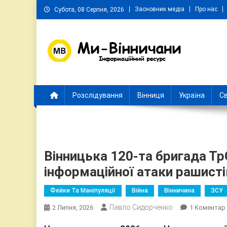
Skip
Засновник медіа
Про нас
Субота, 08 Серпня, 2026
to
content
Ми Вінничани
Незалежний інформаційний портал Вінничини
Розслідування
Вінниця
Україна
Св
Вінницька 120-та бригада Тр
інформаційної атаки рашисті
Фейки Та Маніпуляції
Війна
Вінничина
ЗСУ
Павло Сидорченко
2 Липня, 2026
1 Коментар