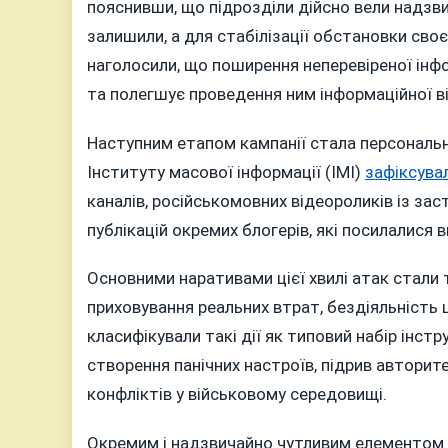
пояснивши, що підрозділи дійсно вели надзвич
залишили, а для стабілізації обстановки своє
наголосили, що поширення неперевіреної інф
та полегшує проведення ним інформаційної ві
Наступним етапом кампанії стала персональ
Інституту масової інформації (ІМІ)
зафіксува
каналів, російськомовних відеороликів із за
публікацій окремих блогерів, які посилалися
Основними наративами цієї хвилі атак стали т
приховування реальних втрат, бездіяльність
класифікували такі дії як типовий набір інст
створення панічних настроїв, підрив авторит
конфліктів у військовому середовищі.
Окремим і надзвичайно чутливим елементом 